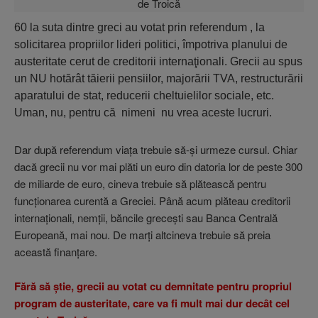
60 la suta dintre greci au votat prin referendum , la
solicitarea propriilor lideri politici, împotriva planului de
austeritate cerut de creditorii internaţionali. Grecii au spus
un NU hotărât tăierii pensiilor, majorării TVA, restructurării
aparatului de stat, reducerii cheltuielilor sociale, etc.
Uman, nu, pentru că nimeni nu vrea aceste lucruri.
Dar după referendum viaţa trebuie să-şi urmeze cursul. Chiar
dacă grecii nu vor mai plăti un euro din datoria lor de peste 300
de miliarde de euro, cineva trebuie să plătească pentru
funcţionarea curentă a Greciei. Până acum plăteau creditorii
internaţionali, nemţii, băncile greceşti sau Banca Centrală
Europeană, mai nou. De marţi altcineva trebuie să preia
această finanţare.
Fără să ştie, grecii au votat cu demnitate pentru propriul
program de austeritate, care va fi mult mai dur decât cel