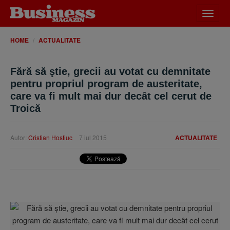
Desch
meniu
HOME
ACTUALITATE
Fără să ştie, grecii au votat cu demnitate
pentru propriul program de austeritate,
care va fi mult mai dur decât cel cerut de
Troică
Autor:
Cristian Hostiuc
7 iul 2015
ACTUALITATE