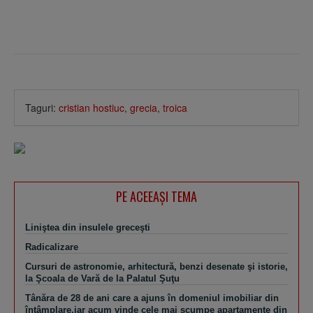
Taguri:
cristian hostiuc
,
grecia
,
troica
PE ACEEAŞI TEMA
Liniştea din insulele greceşti
Radicalizare
Cursuri de astronomie, arhitectură, benzi desenate şi istorie,
la Şcoala de Vară de la Palatul Şuţu
Tânăra de 28 de ani care a ajuns în domeniul imobiliar din
întâmplare,iar acum vinde cele mai scumpe apartamente din