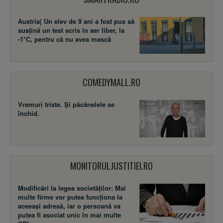
Austria| Un elev de 9 ani a fost pus să
susţină un test scris în aer liber, la
-1°C, pentru că nu avea mască
COMEDYMALL.RO
Vremuri triste. Şi păcănelele se
închid.
MONITORULJUSTITIEI.RO
Modificări la legea societăţilor: Mai
multe firme vor putea funcţiona la
aceeaşi adresă, iar o persoană va
putea fi asociat unic în mai multe