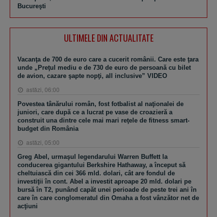
Bucureşti
ULTIMELE DIN ACTUALITATE
Vacanţa de 700 de euro care a cucerit românii. Care este ţara
unde „Preţul mediu e de 730 de euro de persoană cu bilet
de avion, cazare şapte nopţi, all inclusive” VIDEO
astăzi, 06:00
Povestea tânărului român, fost fotbalist al naţionalei de
juniori, care după ce a lucrat pe vase de croazieră a
construit una dintre cele mai mari reţele de fitness smart-
budget din România
astăzi, 05:00
Greg Abel, urmaşul legendarului Warren Buffett la
conducerea gigantului Berkshire Hathaway, a început să
cheltuiască din cei 366 mld. dolari, cât are fondul de
investiţii în cont. Abel a investit aproape 20 mld. dolari pe
bursă în T2, punând capăt unei perioade de peste trei ani în
care în care conglomeratul din Omaha a fost vânzător net de
acţiuni