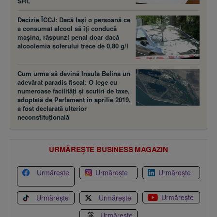
SRL
Decizie ÎCCJ: Dacă laşi o persoană ce
a consumat alcool să îţi conducă
maşina, răspunzi penal doar dacă
alcoolemia şoferului trece de 0,80 g/l
Cum urma să devină Insula Belina un
adevărat paradis fiscal: O lege cu
numeroase facilităţi şi scutiri de taxe,
adoptată de Parlament în aprilie 2019,
a fost declarată ulterior
neconstituţională
URMĂREȘTE BUSINESS MAGAZIN
Urmărește
Urmărește
Urmărește
Urmărește
Urmărește
Urmărește
Urmărește