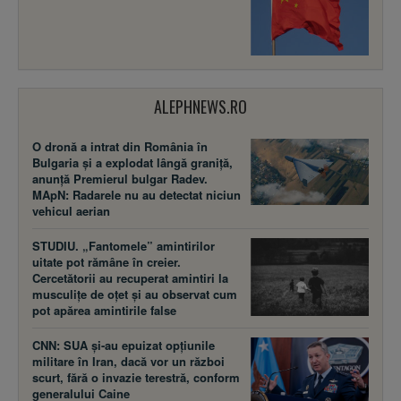
ALEPHNEWS.RO
O dronă a intrat din România în
Bulgaria și a explodat lângă graniță,
anunță Premierul bulgar Radev.
MApN: Radarele nu au detectat niciun
vehicul aerian
STUDIU. „Fantomele” amintirilor
uitate pot rămâne în creier.
Cercetătorii au recuperat amintiri la
musculițe de oțet și au observat cum
pot apărea amintirile false
CNN: SUA şi-au epuizat opțiunile
militare în Iran, dacă vor un război
scurt, fără o invazie terestră, conform
generalului Caine