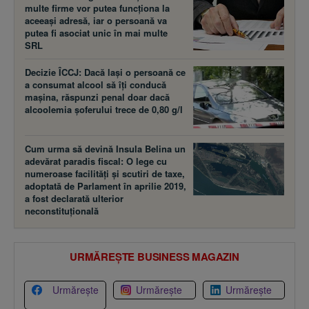
multe firme vor putea funcţiona la
aceeaşi adresă, iar o persoană va
putea fi asociat unic în mai multe
SRL
Decizie ÎCCJ: Dacă laşi o persoană ce
a consumat alcool să îţi conducă
maşina, răspunzi penal doar dacă
alcoolemia şoferului trece de 0,80 g/l
Cum urma să devină Insula Belina un
adevărat paradis fiscal: O lege cu
numeroase facilităţi şi scutiri de taxe,
adoptată de Parlament în aprilie 2019,
a fost declarată ulterior
neconstituţională
URMĂREȘTE BUSINESS MAGAZIN
Urmărește
Urmărește
Urmărește