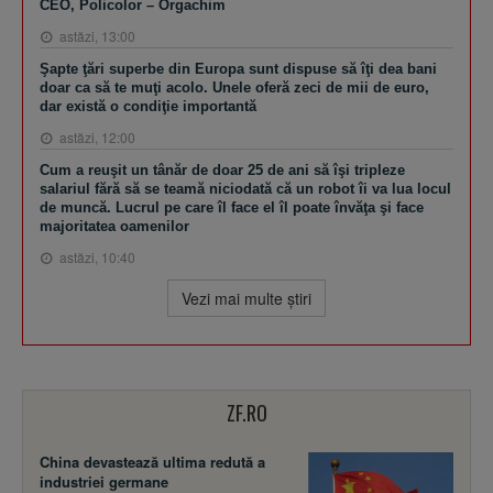
CEO, Policolor – Orgachim
astăzi, 13:00
Şapte ţări superbe din Europa sunt dispuse să îţi dea bani
doar ca să te muţi acolo. Unele oferă zeci de mii de euro,
dar există o condiţie importantă
astăzi, 12:00
Cum a reuşit un tânăr de doar 25 de ani să îşi tripleze
salariul fără să se teamă niciodată că un robot îi va lua locul
de muncă. Lucrul pe care îl face el îl poate învăţa şi face
majoritatea oamenilor
astăzi, 10:40
Vezi mai multe ştiri
ZF.RO
China devastează ultima redută a
industriei germane