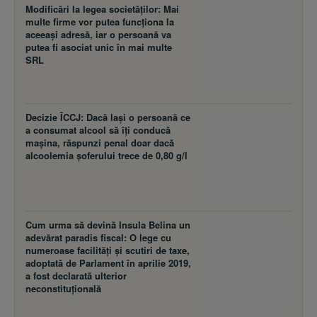
Modificări la legea societăţilor: Mai
multe firme vor putea funcţiona la
aceeaşi adresă, iar o persoană va
putea fi asociat unic în mai multe
SRL
Decizie ÎCCJ: Dacă laşi o persoană ce
a consumat alcool să îţi conducă
maşina, răspunzi penal doar dacă
alcoolemia şoferului trece de 0,80 g/l
Cum urma să devină Insula Belina un
adevărat paradis fiscal: O lege cu
numeroase facilităţi şi scutiri de taxe,
adoptată de Parlament în aprilie 2019,
a fost declarată ulterior
neconstituţională