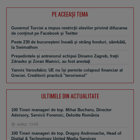
PE ACEEAŞI TEMA
Guvernul Turciei a impus restricţii elevilor privind difuzarea
de conţinut pe Facebook şi Twitter
Peste 230 de bucureşteni înoată şi strâng fonduri, sâmbătă,
la Swimathon
Preşedintele şi antrenorul echipei Dinamo Zagreb, fraţii
Zdravko şi Zoran Mamici, au fost arestaţi
Yannis Varoufakis: UE nu îşi permite colapsul financiar al
Greciei. Creditorii practică "terorismul"
ULTIMELE DIN ACTUALITATE
100 Tineri manageri de top. Mihai Bucheru, Director
Advisory, Servicii Forensic, Deloitte România
astăzi, 13:00
100 Tineri manageri de top. Dragoş Andronache, Head of
Digital & Technology United Media Services