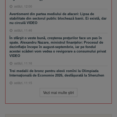
astăzi, 12:00
Avertisment din partea mediului de afaceri: Lipsa de
stabilitate din sectorul public blochează banii. Ei există, dar
nu circulă VIDEO
astăzi, 11:46
În sfârşit o veste bună, creşterea preţurilor face un pas în
spate. Alexandru Nazare, ministrul finanţelor: Procesul de
dezinflaţie începe în august-septembrie, iar pe fondul
acestei scăderi vom vedea o revigorare a consumului privat
VIDEO
astăzi, 11:16
Trei medalii de bronz pentru elevii romîni la Olimpiada
Internaţională de Economie 2026, desfăşurată la Shenzhen
astăzi, 11:15
Vezi mai multe ştiri