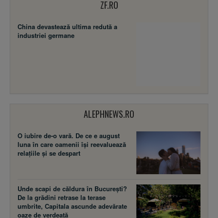
ZF.RO
China devastează ultima redută a
industriei germane
ALEPHNEWS.RO
O iubire de-o vară. De ce e august
luna în care oamenii își reevaluează
relațiile și se despart
Unde scapi de căldura în București?
De la grădini retrase la terase
umbrite, Capitala ascunde adevărate
oaze de verdeață