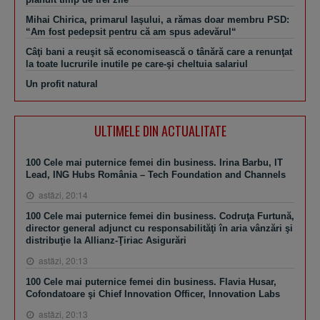
Mihai Chirica, primarul Iaşului, a rămas doar membru PSD:
“Am fost pedepsit pentru că am spus adevărul“
Câţi bani a reuşit să economisească o tânără care a renunţat
la toate lucrurile inutile pe care-şi cheltuia salariul
Un profit natural
ULTIMELE DIN ACTUALITATE
100 Cele mai puternice femei din business. Irina Barbu, IT
Lead, ING Hubs România – Tech Foundation and Channels
astăzi, 20:14
100 Cele mai puternice femei din business. Codruţa Furtună,
director general adjunct cu responsabilităţi în aria vânzări şi
distribuţie la Allianz-Ţiriac Asigurări
astăzi, 20:13
100 Cele mai puternice femei din business. Flavia Husar,
Cofondatoare şi Chief Innovation Officer, Innovation Labs
astăzi, 20:13