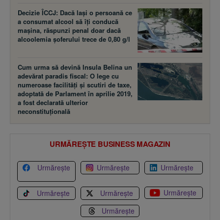
Decizie ÎCCJ: Dacă laşi o persoană ce
a consumat alcool să îţi conducă
maşina, răspunzi penal doar dacă
alcoolemia şoferului trece de 0,80 g/l
Cum urma să devină Insula Belina un
adevărat paradis fiscal: O lege cu
numeroase facilităţi şi scutiri de taxe,
adoptată de Parlament în aprilie 2019,
a fost declarată ulterior
neconstituţională
URMĂREȘTE BUSINESS MAGAZIN
Urmărește
Urmărește
Urmărește
Urmărește
Urmărește
Urmărește
Urmărește