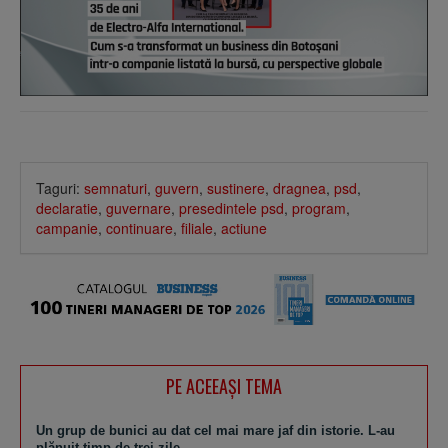
Taguri:
semnaturi
,
guvern
,
sustinere
,
dragnea
,
psd
,
declaratie
,
guvernare
,
presedintele psd
,
program
,
campanie
,
continuare
,
filiale
,
actiune
PE ACEEAŞI TEMA
Un grup de bunici au dat cel mai mare jaf din istorie. L-au
plănuit timp de trei zile