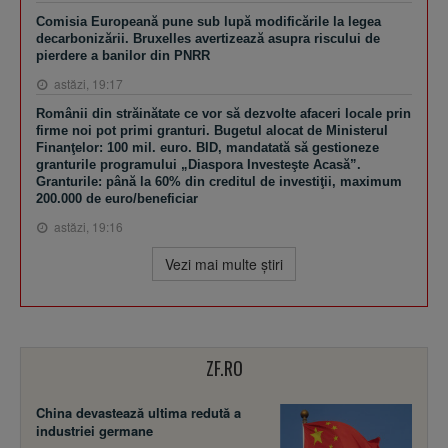
Comisia Europeană pune sub lupă modificările la legea
decarbonizării. Bruxelles avertizează asupra riscului de
pierdere a banilor din PNRR
astăzi, 19:17
Românii din străinătate ce vor să dezvolte afaceri locale prin
firme noi pot primi granturi. Bugetul alocat de Ministerul
Finanţelor: 100 mil. euro. BID, mandatată să gestioneze
granturile programului „Diaspora Investeşte Acasă”.
Granturile: până la 60% din creditul de investiţii, maximum
200.000 de euro/beneficiar
astăzi, 19:16
Vezi mai multe ştiri
ZF.RO
China devastează ultima redută a
industriei germane