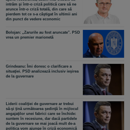
intrăm şi într-o criză politică care să ne
arunce într-o criză totală, din care să
pierdem tot ce s-a câştigat în ultimii ani
din punct de vedere economic
Bolojan: „Zarurile au fost aruncate". PSD
vrea un premier marionetă
Grindeanu: Îmi doresc o clarificare a
situaţiei. PSD analizează inclusiv ieşirea
de la guvernare
Liderii coaliţiei de guvernare ar trebui
să-şi ţină următoarea şedinţă în mijlocul
angajaţilor unei fabrici care se închide:
suntem în recesiune, dar dacă partidele
de la guvernare se mai joacă mult de-a
politica vom ajunge în criză economică