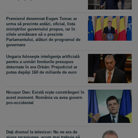
Premierul desemnat Eugen Tomac ar
urma să prezinte astăzi, oficial, lista
miniştrilor guvernului propus, iar în
zilele următoare să o prezinte
Parlamentului, alături de programul de
guvernare
Ungaria foloseşte inteligenţa artificială
pentru a urmări fondurile presupus
deturnate în era Orbán: Prejudiciul ar
putea depăşi 160 de miliarde de euro
Nicuşor Dan: Există nişte constrângeri în
acest moment. România va avea guvern
pro-occidental
Daţi drumul la televizor: Nu ne era de
ajuns recesiunea, acum mai trebuie să