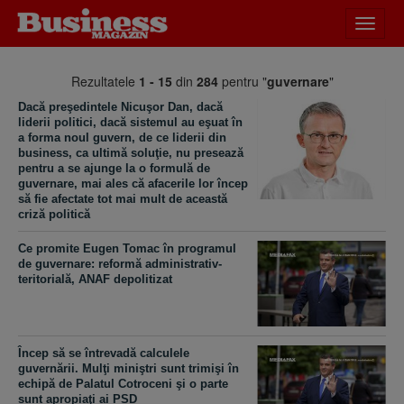
Desch
meniu
Rezultatele
1 - 15
din
284
pentru "
guvernare
"
Dacă preşedintele Nicuşor Dan, dacă
liderii politici, dacă sistemul au eşuat în
a forma noul guvern, de ce liderii din
business, ca ultimă soluţie, nu presează
pentru a se ajunge la o formulă de
guvernare, mai ales că afacerile lor încep
să fie afectate tot mai mult de această
criză politică
Ce promite Eugen Tomac în programul
de guvernare: reformă administrativ-
teritorială, ANAF depolitizat
Încep să se întrevadă calculele
guvernării. Mulţi miniştri sunt trimişi în
echipă de Palatul Cotroceni şi o parte
sunt apropiaţi ai PSD