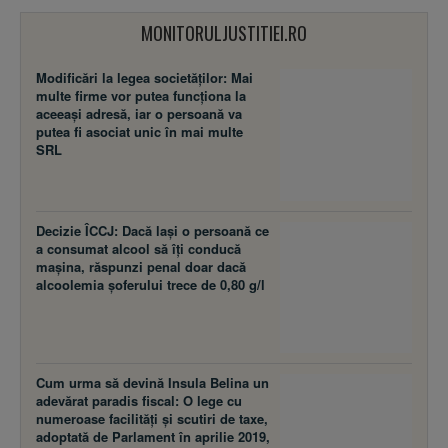
MONITORULJUSTITIEI.RO
Modificări la legea societăţilor: Mai
multe firme vor putea funcţiona la
aceeaşi adresă, iar o persoană va
putea fi asociat unic în mai multe
SRL
Decizie ÎCCJ: Dacă laşi o persoană ce
a consumat alcool să îţi conducă
maşina, răspunzi penal doar dacă
alcoolemia şoferului trece de 0,80 g/l
Cum urma să devină Insula Belina un
adevărat paradis fiscal: O lege cu
numeroase facilităţi şi scutiri de taxe,
adoptată de Parlament în aprilie 2019,