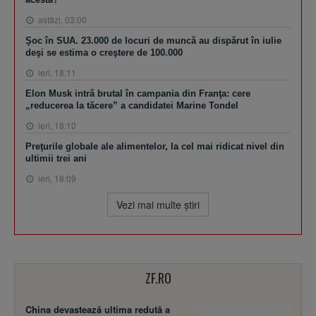
astăzi, 03:00
Şoc în SUA. 23.000 de locuri de muncă au dispărut în iulie
deşi se estima o creştere de 100.000
ieri, 18:11
Elon Musk intră brutal în campania din Franţa: cere
„reducerea la tăcere” a candidatei Marine Tondel
ieri, 18:10
Preţurile globale ale alimentelor, la cel mai ridicat nivel din
ultimii trei ani
ieri, 18:09
Vezi mai multe ştiri
ZF.RO
China devastează ultima redută a