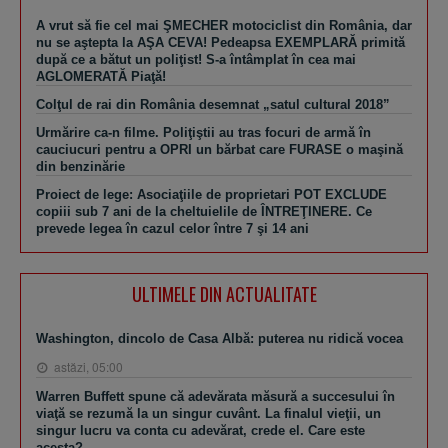
A vrut să fie cel mai ŞMECHER motociclist din România, dar
nu se aştepta la AŞA CEVA! Pedeapsa EXEMPLARĂ primită
după ce a bătut un poliţist! S-a întâmplat în cea mai
AGLOMERATĂ Piaţă!
Colţul de rai din România desemnat „satul cultural 2018”
Urmărire ca-n filme. Poliţiştii au tras focuri de armă în
cauciucuri pentru a OPRI un bărbat care FURASE o maşină
din benzinărie
Proiect de lege: Asociaţiile de proprietari POT EXCLUDE
copiii sub 7 ani de la cheltuielile de ÎNTREŢINERE. Ce
prevede legea în cazul celor între 7 şi 14 ani
ULTIMELE DIN ACTUALITATE
Washington, dincolo de Casa Albă: puterea nu ridică vocea
astăzi, 05:00
Warren Buffett spune că adevărata măsură a succesului în
viaţă se rezumă la un singur cuvânt. La finalul vieţii, un
singur lucru va conta cu adevărat, crede el. Care este
acesta?