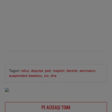
Taguri:
refuz
,
deputat
,
psd
,
respect
,
decizie
,
semnaturi
,
suspendare basescu
,
ccr
,
dna
PE ACEEAŞI TEMA