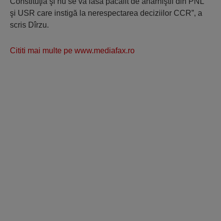
Constituţia şi nu se va lăsa păcălit de anarhiştii din PNL
şi USR care instigă la nerespectarea deciziilor CCR”, a
scris Dîrzu.
Cititi mai multe pe www.mediafax.ro