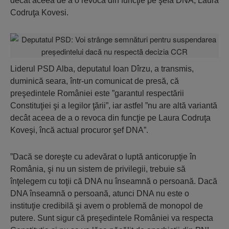
decât aceea de a o revoca din funcţie pe şefa DNA, Laura
Codruţa Kovesi.
Liderul PSD Alba, deputatul Ioan Dîrzu, a transmis,
duminică seara, într-un comunicat de presă, că
preşedintele României este ”garantul respectării
Constituţiei şi a legilor ţării”, iar astfel ”nu are altă variantă
decât aceea de a o revoca din funcţie pe Laura Codruţa
Koveşi, încă actual procuror şef DNA”.
”Dacă se doreşte cu adevărat o luptă anticorupţie în
România, şi nu un sistem de privilegii, trebuie să
înţelegem cu toţii că DNA nu înseamnă o persoană. Dacă
DNA înseamnă o persoană, atunci DNA nu este o
instituţie credibilă şi avem o problemă de monopol de
putere. Sunt sigur că preşedintele României va respecta