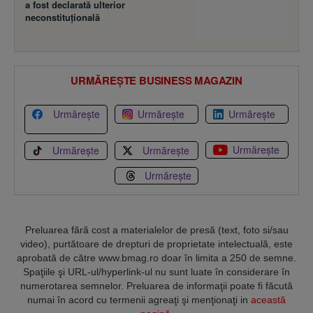
a fost declarată ulterior
neconstituţională
URMĂREȘTE BUSINESS MAGAZIN
Urmărește
Urmărește
Urmărește
Urmărește
Urmărește
Urmărește
Urmărește
Preluarea fără cost a materialelor de presă (text, foto si/sau
video), purtătoare de drepturi de proprietate intelectuală, este
aprobată de către www.bmag.ro doar în limita a 250 de semne.
Spaţiile şi URL-ul/hyperlink-ul nu sunt luate în considerare în
numerotarea semnelor. Preluarea de informaţii poate fi făcută
numai în acord cu termenii agreaţi şi menţionaţi in
această