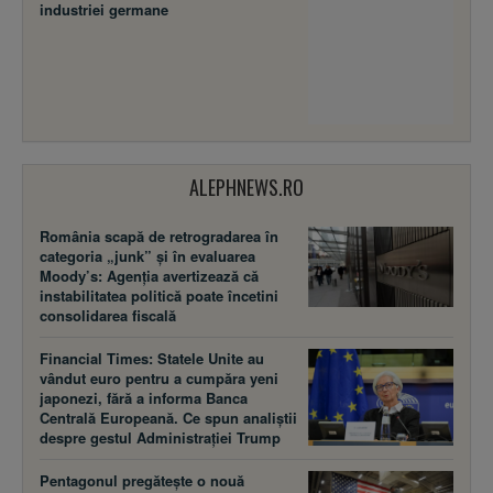
industriei germane
ALEPHNEWS.RO
România scapă de retrogradarea în
categoria „junk” și în evaluarea
Moody’s: Agenția avertizează că
instabilitatea politică poate încetini
consolidarea fiscală
Financial Times: Statele Unite au
vândut euro pentru a cumpăra yeni
japonezi, fără a informa Banca
Centrală Europeană. Ce spun analiștii
despre gestul Administrației Trump
Pentagonul pregătește o nouă