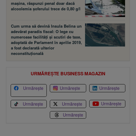
maşina, răspunzi penal doar dacă
alcoolemia şoferului trece de 0,80 g/l
Cum urma să devină Insula Belina un
adevărat paradis fiscal: O lege cu
numeroase facilităţi şi scutiri de taxe,
adoptată de Parlament în aprilie 2019,
a fost declarată ulterior
neconstituţională
URMĂREȘTE BUSINESS MAGAZIN
Urmărește
Urmărește
Urmărește
Urmărește
Urmărește
Urmărește
Urmărește