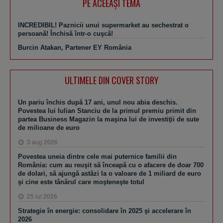
PE ACEEAŞI TEMA
INCREDIBIL! Paznicii unui supermarket au sechestrat o
persoană! Închisă într-o cuşcă!
Burcin Atakan, Partener EY România
ULTIMELE DIN COVER STORY
Un pariu închis după 17 ani, unul nou abia deschis.
Povestea lui Iulian Stanciu de la primul premiu primit din
partea Business Magazin la maşina lui de investiţii de sute
de milioane de euro
3 aug 2026
Povestea uneia dintre cele mai puternice familii din
România: cum au reuşit să înceapă cu o afacere de doar 700
de dolari, să ajungă astăzi la o valoare de 1 miliard de euro
şi cine este tânărul care moşteneşte totul
25 iul 2026
Strategie în energie: consolidare în 2025 şi accelerare în
2026