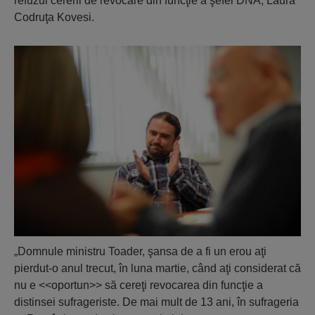
refuzul cererii de revocare din funcţie a şefei DNA, Laura
Codruţa Kovesi.
„Domnule ministru Toader, şansa de a fi un erou aţi
pierdut-o anul trecut, în luna martie, când aţi considerat că
nu e <<oportun>> să cereţi revocarea din funcţie a
distinsei sufrageriste. De mai mult de 13 ani, în sufrageria