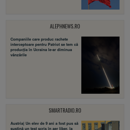
ALEPHNEWS.RO
Companiile care produc rachete
interceptoare pentru Patriot se tem că
producția în Ucraina le-ar diminua
vânzările
SMARTRADIO.RO
Austria| Un elev de 9 ani a fost pus să
susţină un test scris în aer liber, la