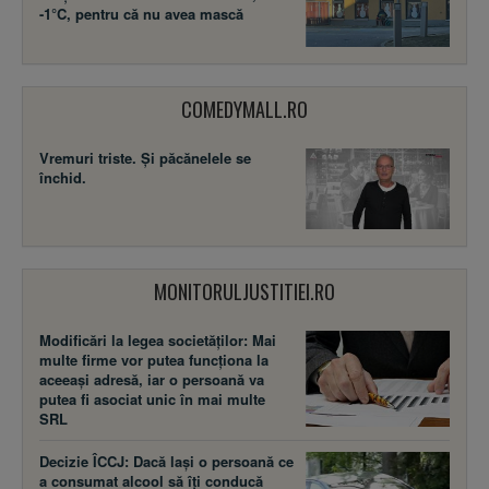
-1°C, pentru că nu avea mască
COMEDYMALL.RO
Vremuri triste. Şi păcănelele se
închid.
MONITORULJUSTITIEI.RO
Modificări la legea societăţilor: Mai
multe firme vor putea funcţiona la
aceeaşi adresă, iar o persoană va
putea fi asociat unic în mai multe
SRL
Decizie ÎCCJ: Dacă laşi o persoană ce
a consumat alcool să îţi conducă