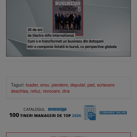
Taguri:
toader
,
erou
,
pierdere
,
deputat
,
psd
,
scrisoare
deschisa
,
refuz
,
revocare
,
dna