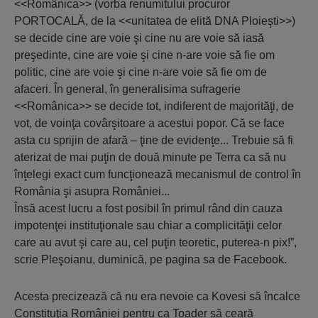
<<Românica>> (vorba renumitului procuror
PORTOCALĂ, de la <<unitatea de elită DNA Ploieşti>>)
se decide cine are voie şi cine nu are voie să iasă
preşedinte, cine are voie şi cine n-are voie să fie om
politic, cine are voie şi cine n-are voie să fie om de
afaceri. În general, în generalisima sufragerie
<<Românica>> se decide tot, indiferent de majorităţi, de
vot, de voinţa covârşitoare a acestui popor. Că se face
asta cu sprijin de afară – ţine de evidenţe... Trebuie să fi
aterizat de mai puţin de două minute pe Terra ca să nu
înţelegi exact cum funcţionează mecanismul de control în
România şi asupra României...
Însă acest lucru a fost posibil în primul rând din cauza
impotenţei instituţionale sau chiar a complicităţii celor
care au avut şi care au, cel puţin teoretic, puterea-n pix!”,
scrie Pleşoianu, duminică, pe pagina sa de Facebook.
Acesta precizează că nu era nevoie ca Kovesi să încalce
Constituţia României pentru ca Toader să ceară