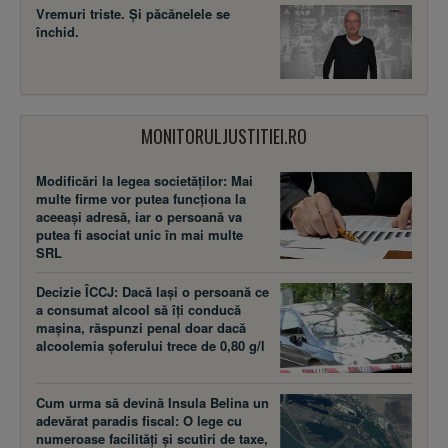
Vremuri triste. Şi păcănelele se
închid.
MONITORULJUSTITIEI.RO
Modificări la legea societăţilor: Mai
multe firme vor putea funcţiona la
aceeaşi adresă, iar o persoană va
putea fi asociat unic în mai multe
SRL
Decizie ÎCCJ: Dacă laşi o persoană ce
a consumat alcool să îţi conducă
maşina, răspunzi penal doar dacă
alcoolemia şoferului trece de 0,80 g/l
Cum urma să devină Insula Belina un
adevărat paradis fiscal: O lege cu
numeroase facilităţi şi scutiri de taxe,