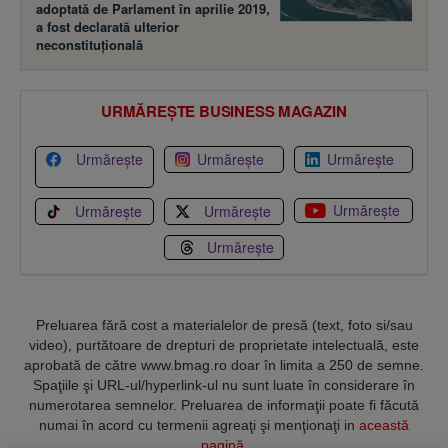
adoptată de Parlament în aprilie 2019,
a fost declarată ulterior
neconstituţională
URMĂREȘTE BUSINESS MAGAZIN
Urmărește
Urmărește
Urmărește
Urmărește
Urmărește
Urmărește
Urmărește
Preluarea fără cost a materialelor de presă (text, foto si/sau
video), purtătoare de drepturi de proprietate intelectuală, este
aprobată de către www.bmag.ro doar în limita a 250 de semne.
Spaţiile şi URL-ul/hyperlink-ul nu sunt luate în considerare în
numerotarea semnelor. Preluarea de informaţii poate fi făcută
numai în acord cu termenii agreaţi şi menţionaţi in
această
pagină
.