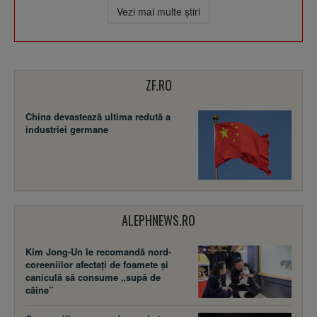
Vezi mai multe ştiri
ZF.RO
China devastează ultima redută a
industriei germane
ALEPHNEWS.RO
Kim Jong-Un le recomandă nord-
coreeniilor afectați de foamete și
caniculă să consume „supă de
câine”