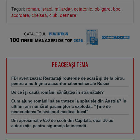
Taguri:
roman
,
israel
,
miliardar
,
cetatenie
,
obligare
,
bbc
,
acordare
,
chelsea
,
club
,
detinere
PE ACEEAŞI TEMA
FBI avertizează: Restartaţi routerele de acasă şi de la birou
pentru a nu fi ţinta atacurilor cibernetice ale Rusiei
De ce îşi caută românii sănătatea în străinătate?
Cum ajung românii să se trateze la spitalele din Austria? În
ultimii ani numărul pacienţilor a explodat. ”Ţine de
neîncrederea în sistemul medical local”
Din aproximativ 650 de şcoli din Capitală, doar 30 au
autorizaţie pentru siguranţa la incendii