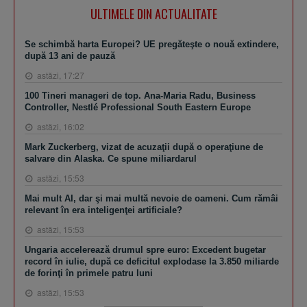
ULTIMELE DIN ACTUALITATE
Se schimbă harta Europei? UE pregăteşte o nouă extindere,
după 13 ani de pauză
astăzi, 17:27
100 Tineri manageri de top. Ana-Maria Radu, Business
Controller, Nestlé Professional South Eastern Europe
astăzi, 16:02
Mark Zuckerberg, vizat de acuzaţii după o operaţiune de
salvare din Alaska. Ce spune miliardarul
astăzi, 15:53
Mai mult AI, dar şi mai multă nevoie de oameni. Cum rămâi
relevant în era inteligenţei artificiale?
astăzi, 15:53
Ungaria accelerează drumul spre euro: Excedent bugetar
record în iulie, după ce deficitul explodase la 3.850 miliarde
de forinţi în primele patru luni
astăzi, 15:53