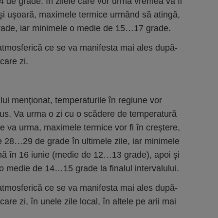
de grade. În zilele care vor urma vremea va fi
ă şi uşoară, maximele termice urmând să atingă,
rade, iar minimele o medie de 15…17 grade.
e atmosferică ce se va manifesta mai ales după-
care zi.
ui menţionat, temperaturile în regiune vor
ius. Va urma o zi cu o scădere de temperatură
e va urma, maximele termice vor fi în creştere,
e 28…29 de grade în ultimele zile, iar minimele
ă în 16 iunie (medie de 12…13 grade), apoi şi
o medie de 14…15 grade la finalul intervalului.
e atmosferică ce se va manifesta mai ales după-
re zi, în unele zile local, în altele pe arii mai