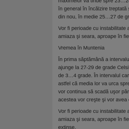
maximelor va tinde spre 23…24 
în general în încălzire treptat
din nou, în medie 25…27 de g
Vor fi perioade cu instabilitat
amiaza şi seara, aproape în fie
Vremea în Muntenia
În prima săptămână a intervalul
ajunge la 27-29 de grade Cels
de 3…4 grade. În intervalul car
astfel că media lor va urca spr
vor continua să scadă uşor pân
acestea vor creşte şi vor avea 
Vor fi perioade cu instabilitat
amiaza şi seara, aproape în fieca
extinse.