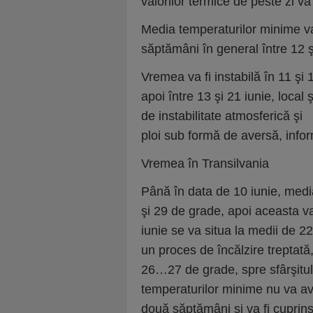
valorilor termice de peste zi v
Media temperaturilor minime va
săptămâni în general între 12 ş
Vremea va fi instabilă în 11 şi 
apoi între 13 şi 21 iunie, local
de instabilitate atmosferică şi
ploi sub formă de aversă, inf
Vremea în Transilvania
Până în data de 10 iunie, medi
şi 29 de grade, apoi aceasta va
iunie se va situa la medii de
un proces de încălzire treptată,
26…27 de grade, spre sfârşitul 
temperaturilor minime nu va ave
două săptămâni şi va fi cuprins