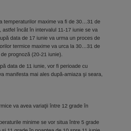
ia temperaturilor maxime va fi de 30…31 de
astfel încât în intervalul 11-17 iunie se va
 După data de 17 iunie va urma un proces de
valorilor termice maxime va urca la 30…31 de
i de prognoză (20-21 iunie).
ă data de 11 iunie, vor fi perioade cu
e va manifesta mai ales după-amiaza şi seara,
ice va avea variaţii între 12 grade în
eraturile minime se vor situa între 5 grade
 şi 11 grade în noaptea de 10 spre 11 iunie.