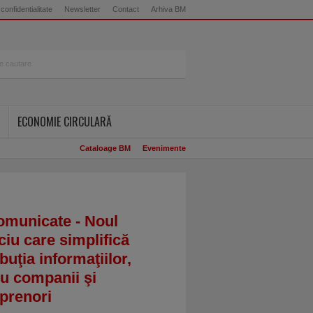
 confidentialitate
Newsletter
Contact
Arhiva BM
ECONOMIE CIRCULARĂ
Cataloage BM
Evenimente
omunicate - Noul
ciu care simplifică
ibuţia informaţiilor,
u companii şi
prenori