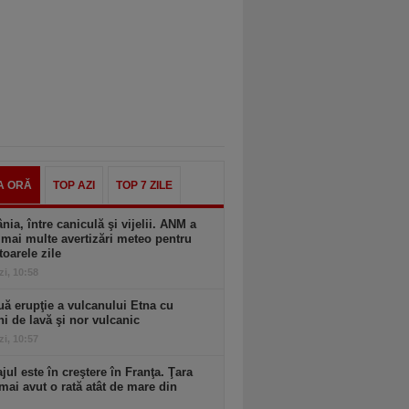
A ORĂ
TOP AZI
TOP 7 ZILE
ia, între caniculă şi vijelii. ANM a
mai multe avertizări meteo pentru
oarele zile
zi, 10:58
ă erupţie a vulcanului Etna cu
ni de lavă şi nor vulcanic
zi, 10:57
ul este în creştere în Franţa. Ţara
mai avut o rată atât de mare din