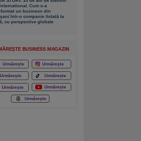
R STORY. 35 de ani de Electro-
 International. Cum s-a
sformat un business din
şani într-o companie listată la
ă, cu perspective globale
MĂREȘTE BUSINESS MAGAZIN
Urmărește
Urmărește
Urmărește
Urmărește
Urmărește
Urmărește
Urmărește