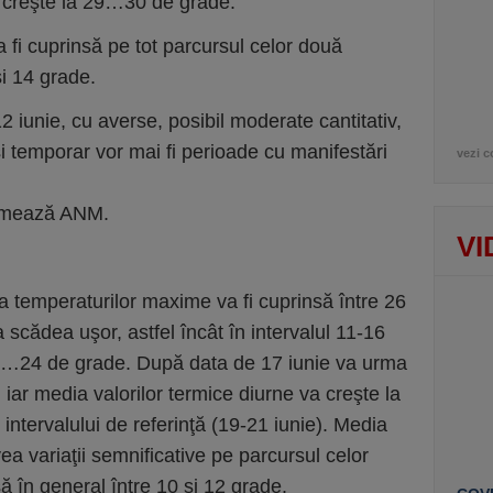
a creşte la 29…30 de grade.
 fi cuprinsă pe tot parcursul celor două
i 14 grade.
12 iunie, cu averse, posibil moderate cantitativ,
 şi temporar vor mai fi perioade cu manifestări
vezi c
ormează ANM.
VI
a temperaturilor maxime va fi cuprinsă între 26
 scădea uşor, astfel încât în intervalul 11-16
 22…24 de grade. După data de 17 iunie va urma
 iar media valorilor termice diurne va creşte la
intervalului de referinţă (19-21 iunie). Media
a variaţii semnificative pe parcursul celor
ă în general între 10 şi 12 grade.