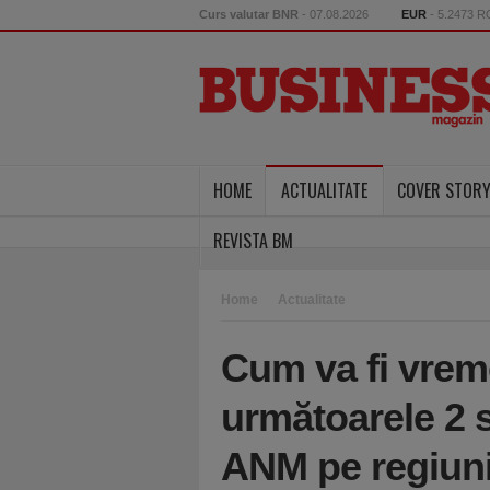
Curs valutar BNR
- 07.08.2026
EUR
- 5.2473 
HOME
ACTUALITATE
COVER STOR
REVISTA BM
Home
Actualitate
Cum va fi vrem
următoarele 2
ANM pe regiun