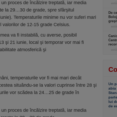
un proces de încălzire treptată, iar media
astă
şte la 29…30 de grade, spre sfârşitul
De ce
 iunie). Temperaturile minime nu vor suferi mari
Boloj
greşi
rul valorilor de 12-15 grade Celsius.
astă
emea va fi instabilă, cu averse, posibil
Canic
Centr
13 şi 21 iunie, local şi temporar vor mai fi
recor
abilitate atmosferică şi
astă
Co
âni, temperaturile vor fi mai mari decât
Un p
cestea situându-se la valori cuprinse între 28 şi
abia
turile vor scădea la 24…25 de grade în
Stan
part
lui d
de e
un proces de încălzire treptată, iar media