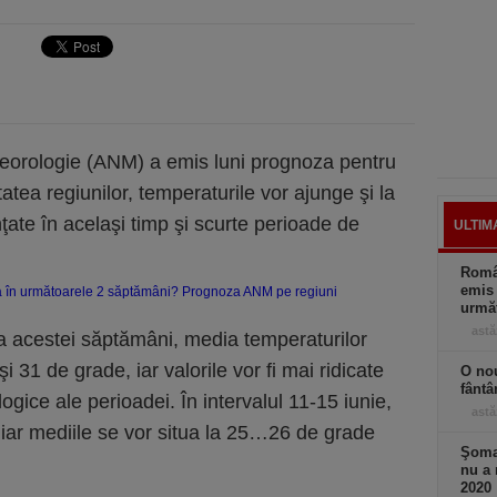
teorologie (ANM) a emis luni prognoza pentru
tatea regiunilor, temperaturile vor ajunge şi la
ţate în acelaşi timp şi scurte perioade de
ULTIM
Român
emis 
următ
astă
a acestei săptămâni, media temperaturilor
i 31 de grade, iar valorile vor fi mai ridicate
O nou
fântâ
gice ale perioadei. În intervalul 11-15 iunie,
astă
 iar mediile se vor situa la 25…26 de grade
Şomaj
nu a 
2020