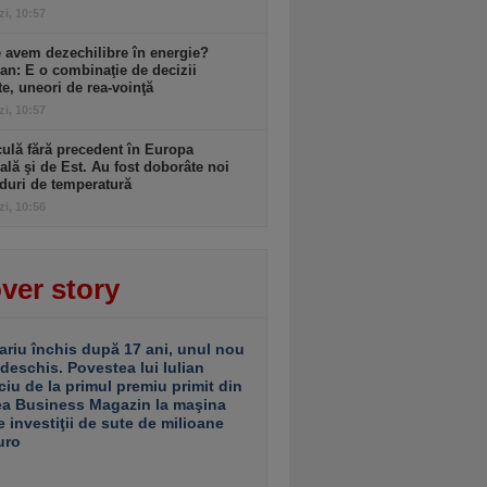
zi, 10:57
 avem dezechilibre în energie?
an: E o combinaţie de decizii
te, uneori de rea-voinţă
zi, 10:57
ulă fără precedent în Europa
ală şi de Est. Au fost doborâte noi
duri de temperatură
zi, 10:56
ver story
ariu închis după 17 ani, unul nou
 deschis. Povestea lui Iulian
ciu de la primul premiu primit din
ea Business Magazin la maşina
e investiţii de sute de milioane
uro