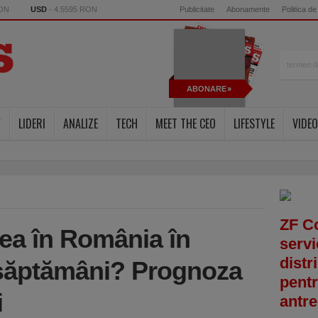
RON
USD
- 4.5595 RON
Publicitate
Abonamente
Politica de
ABONARE
Y
LIDERI
ANALIZE
TECH
MEET THE CEO
LIFESTYLE
VIDEO
ZF C
ea în România în
servi
distr
 săptămâni? Prognoza
pentr
i
antre