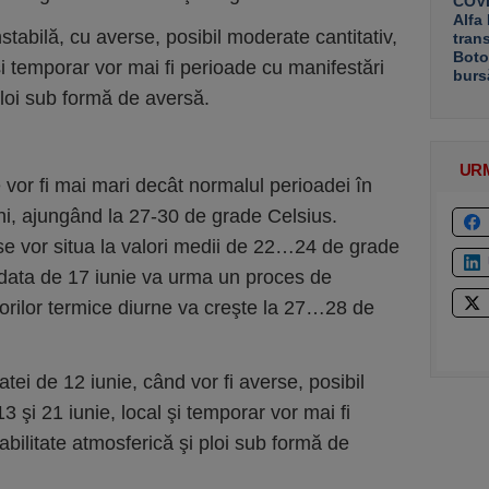
COVE
Alfa
nstabilă, cu averse, posibil moderate cantitativ,
tran
Boto
 şi temporar vor mai fi perioade cu manifestări
burs
ploi sub formă de aversă.
UR
vor fi mai mari decât normalul perioadei în
i, ajungând la 27-30 de grade Celsius.
 se vor situa la valori medii de 22…24 de grade
ă data de 17 iunie va urma un proces de
alorilor termice diurne va creşte la 27…28 de
atei de 12 iunie, când vor fi averse, posibil
13 şi 21 iunie, local şi temporar vor mai fi
abilitate atmosferică şi ploi sub formă de