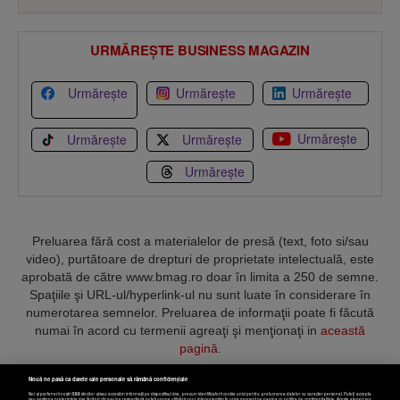
URMĂREȘTE BUSINESS MAGAZIN
Urmărește
Urmărește
Urmărește
Urmărește
Urmărește
Urmărește
Urmărește
Preluarea fără cost a materialelor de presă (text, foto si/sau
video), purtătoare de drepturi de proprietate intelectuală, este
aprobată de către www.bmag.ro doar în limita a 250 de semne.
Spaţiile şi URL-ul/hyperlink-ul nu sunt luate în considerare în
numerotarea semnelor. Preluarea de informaţii poate fi făcută
numai în acord cu termenii agreaţi şi menţionaţi in
această
pagină
.
Nouă ne pasă ca datele tale personale să rămână confidențiale
Noi și partenerii noștri
589
stocăm și/sau accesăm informații pe dispozitivul dvs., precum identificatorii cookie unici pentru prelucrarea datelor cu caracter personal. Puteți accepta
sau gestiona preferințele dvs. făcând clic mai jos, respectiv vă puteți opune utilizării unui interes legitim în orice moment pe pagina cu politica de confidențialitate. Aceste alegeri vor