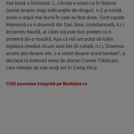
mai bună a închisorii. (...) Acolo e exact ca în Narcos
(serial despre viaţa traficanţilor de droguri, n.r) şi există
acolo o aripă mai bună în care au fost duse. Sunt cazate
împreună cu o doamnă din San Jose, (condamnată, n.r.)
tot pentru fraudă, al cărei soţ este bun prieten cu o
prietenă de-a noastră. Aşa că noi am putut să luăm
legătura imediat. Acum sunt trei (în celulă, n.r.). Doamna
aceea ştia despre ele, s-a vorbit despre acest tamtam”, a
declarat la Antena3 omul de afaceri Cornel Tăbăcaru,
care trăieşte de mai mulţi ani în Costa Rica.
Citiţi povestea integrală pe Mediafax.ro