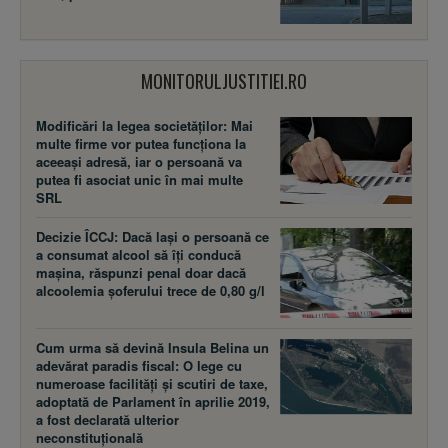
MONITORULJUSTITIEI.RO
Modificări la legea societăţilor: Mai
multe firme vor putea funcţiona la
aceeaşi adresă, iar o persoană va
putea fi asociat unic în mai multe
SRL
Decizie ÎCCJ: Dacă laşi o persoană ce
a consumat alcool să îţi conducă
maşina, răspunzi penal doar dacă
alcoolemia şoferului trece de 0,80 g/l
Cum urma să devină Insula Belina un
adevărat paradis fiscal: O lege cu
numeroase facilităţi şi scutiri de taxe,
adoptată de Parlament în aprilie 2019,
a fost declarată ulterior
neconstituţională