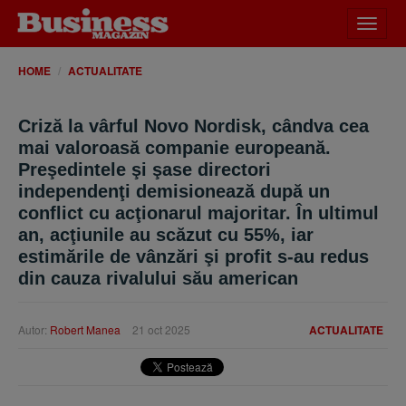
Desch
meniu
HOME
ACTUALITATE
Criză la vârful Novo Nordisk, cândva cea
mai valoroasă companie europeană.
Preşedintele şi şase directori
independenţi demisionează după un
conflict cu acţionarul majoritar. În ultimul
an, acţiunile au scăzut cu 55%, iar
estimările de vânzări şi profit s-au redus
din cauza rivalului său american
Autor:
Robert Manea
21 oct 2025
ACTUALITATE