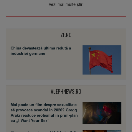
Vezi mai multe ştiri
ZF.RO
China devastează ultima redută a
industriei germane
ALEPHNEWS.RO
Mai poate un film despre sexualitate
să provoace scandal în 2026? Gregg
Araki readuce erotismul în prim-plan
cu „I Want Your Sex”