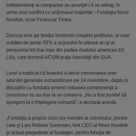
independenţi ai companiei au anunţat că se retrag, în
urma unui conflict cu acţionarul majoritar - Fundaţia Novo
Nordisk, scrie Financial Times.
Decizia vine pe fondul încetinirii creşterii profitului, al unei
scăderi de peste 55% a acţiunilor în ultimul an şi al
presiunilor tot mai mari din partea rivalului american Eli
Lilly, care domină ACUM piaţa obezităţii din SUA.
Lund a explicat că boardul a decis convocarea unei
adunări generale extraordinare pe 14 noiembrie, după ce
discuţiile cu fundaţia privind viitoarea componenţă a
consiliului nu au dus la un consens. „Nu a fost posibil să
ajungem la o înţelegere comună”, a declarat acesta.
„Fundaţia a propus cinci noi membri ai consiliului, printre
care şi Lars Rebien Sorensen, fost CEO al Novo Nordisk
şi actual preşedinte al fundaţiei, pentru funcţia de