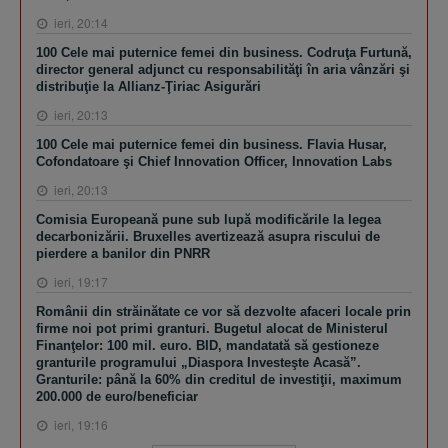
ieri, 20:14
100 Cele mai puternice femei din business. Codruţa Furtună,
director general adjunct cu responsabilităţi în aria vânzări şi
distribuţie la Allianz-Ţiriac Asigurări
ieri, 20:13
100 Cele mai puternice femei din business. Flavia Husar,
Cofondatoare şi Chief Innovation Officer, Innovation Labs
ieri, 20:13
Comisia Europeană pune sub lupă modificările la legea
decarbonizării. Bruxelles avertizează asupra riscului de
pierdere a banilor din PNRR
ieri, 19:17
Românii din străinătate ce vor să dezvolte afaceri locale prin
firme noi pot primi granturi. Bugetul alocat de Ministerul
Finanţelor: 100 mil. euro. BID, mandatată să gestioneze
granturile programului „Diaspora Investeşte Acasă”.
Granturile: până la 60% din creditul de investiţii, maximum
200.000 de euro/beneficiar
ieri, 19:16