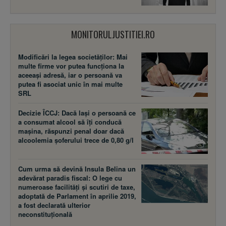
MONITORULJUSTITIEI.RO
Modificări la legea societăţilor: Mai
multe firme vor putea funcţiona la
aceeaşi adresă, iar o persoană va
putea fi asociat unic în mai multe
SRL
Decizie ÎCCJ: Dacă laşi o persoană ce
a consumat alcool să îţi conducă
maşina, răspunzi penal doar dacă
alcoolemia şoferului trece de 0,80 g/l
Cum urma să devină Insula Belina un
adevărat paradis fiscal: O lege cu
numeroase facilităţi şi scutiri de taxe,
adoptată de Parlament în aprilie 2019,
a fost declarată ulterior
neconstituţională