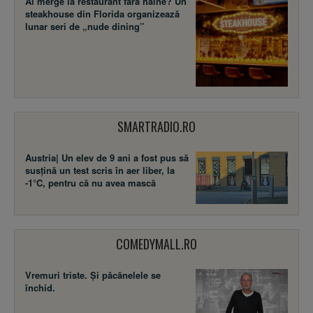
Ai merge la restaurant fără haine? Un
steakhouse din Florida organizează
lunar seri de „nude dining”
SMARTRADIO.RO
Austria| Un elev de 9 ani a fost pus să
susţină un test scris în aer liber, la
-1°C, pentru că nu avea mască
COMEDYMALL.RO
Vremuri triste. Şi păcănelele se
închid.