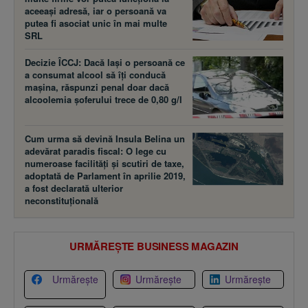
aceeaşi adresă, iar o persoană va
putea fi asociat unic în mai multe
SRL
Decizie ÎCCJ: Dacă laşi o persoană ce
a consumat alcool să îţi conducă
maşina, răspunzi penal doar dacă
alcoolemia şoferului trece de 0,80 g/l
Cum urma să devină Insula Belina un
adevărat paradis fiscal: O lege cu
numeroase facilităţi şi scutiri de taxe,
adoptată de Parlament în aprilie 2019,
a fost declarată ulterior
neconstituţională
URMĂREȘTE BUSINESS MAGAZIN
Urmărește
Urmărește
Urmărește