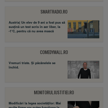
SMARTRADIO.RO
Austria| Un elev de 9 ani a fost pus să
susţină un test scris în aer liber, la
-1°C, pentru că nu avea mască
COMEDYMALL.RO
Vremuri triste. Şi păcănelele se
închid.
MONITORULJUSTITIEI.RO
Modificări la legea societăţilor: Mai
multe firme vor putea funcţiona la