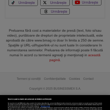
Urmărește
Urmărește
Urmărește
Urmărește
Preluarea fără cost a materialelor de presă (text, foto si/sau
video), purtătoare de drepturi de proprietate intelectuală, este
aprobată de către www.bmag.ro doar în limita a 250 de semne.
Spaţiile şi URL-ul/hyperlink-ul nu sunt luate în considerare în
numerotarea semnelor. Preluarea de informaţii poate fi făcută
numai în acord cu termenii agreaţi şi menţionaţi in
această
pagină
.
Termeni și condiții
Confidențialitate
Cookies
Contact
Copyright © 2025 BUSINESSMEX S.A.
Nouă ne pasă ca datele tale personale să rămână confidențiale
Noi și partenerii noștri
589
stocăm și/sau accesăm informații pe dispozitivul dvs., precum identificatorii cookie unici pentru prelucrarea datelor cu caracter personal. Puteți accepta
sau gestiona preferințele dvs. făcând clic mai jos, respectiv vă puteți opune utilizării unui interes legitim în orice moment pe pagina cu politica de confidențialitate. Aceste alegeri vor
fi raportate partenerilor noștri și nu vă vor afecta navigarea.
Mai multe detalii
Noi si partenerii nostri (retelele de socializare si agentiile de publicitate partenere, precum si furnizorii nostri de servicii de date analitice) prelucram date pentru a permite
website-ului sa functioneze, pentru a personaliza continutul si anunturile publicitare afisate in functie de interesele si/sau profilul dvs., pentru a va oferi functionalitati aferente