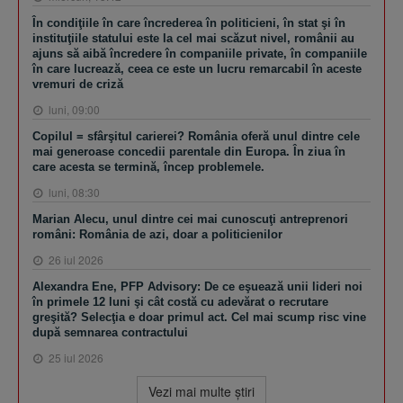
În condiţiile în care încrederea în politicieni, în stat şi în
instituţiile statului este la cel mai scăzut nivel, românii au
ajuns să aibă încredere în companiile private, în companiile
în care lucrează, ceea ce este un lucru remarcabil în aceste
vremuri de criză
luni, 09:00
Copilul = sfârşitul carierei? România oferă unul dintre cele
mai generoase concedii parentale din Europa. În ziua în
care acesta se termină, încep problemele.
luni, 08:30
Marian Alecu, unul dintre cei mai cunoscuţi antreprenori
români: România de azi, doar a politicienilor
26 iul 2026
Alexandra Ene, PFP Advisory: De ce eşuează unii lideri noi
în primele 12 luni şi cât costă cu adevărat o recrutare
greşită? Selecţia e doar primul act. Cel mai scump risc vine
după semnarea contractului
25 iul 2026
Vezi mai multe ştiri