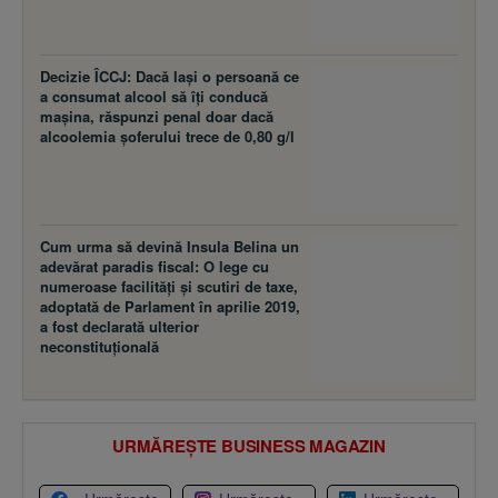
Decizie ÎCCJ: Dacă laşi o persoană ce
a consumat alcool să îţi conducă
maşina, răspunzi penal doar dacă
alcoolemia şoferului trece de 0,80 g/l
Cum urma să devină Insula Belina un
adevărat paradis fiscal: O lege cu
numeroase facilităţi şi scutiri de taxe,
adoptată de Parlament în aprilie 2019,
a fost declarată ulterior
neconstituţională
URMĂREȘTE BUSINESS MAGAZIN