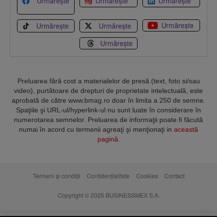
Urmărește
Urmărește
Urmărește
Urmărește
Urmărește
Urmărește
Urmărește
Preluarea fără cost a materialelor de presă (text, foto si/sau
video), purtătoare de drepturi de proprietate intelectuală, este
aprobată de către www.bmag.ro doar în limita a 250 de semne.
Spaţiile şi URL-ul/hyperlink-ul nu sunt luate în considerare în
numerotarea semnelor. Preluarea de informaţii poate fi făcută
numai în acord cu termenii agreaţi şi menţionaţi in
această
pagină
.
Termeni și condiții
Confidențialitate
Cookies
Contact
Copyright © 2025 BUSINESSMEX S.A.