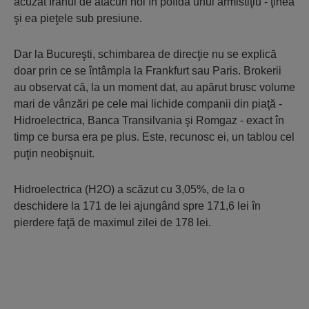
acuzat Iranul de atacuri noi în pofida unui armistiţiu - ţinea
şi ea pieţele sub presiune.
Dar la Bucureşti, schimbarea de direcţie nu se explică
doar prin ce se întâmpla la Frankfurt sau Paris. Brokerii
au observat că, la un moment dat, au apărut brusc volume
mari de vânzări pe cele mai lichide companii din piaţă -
Hidroelectrica, Banca Transilvania şi Romgaz - exact în
timp ce bursa era pe plus. Este, recunosc ei, un tablou cel
puţin neobişnuit.
Hidroelectrica (H2O) a scăzut cu 3,05%, de la o
deschidere la 171 de lei ajungând spre 171,6 lei în
pierdere faţă de maximul zilei de 178 lei.