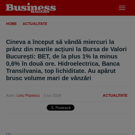
Desch
meniu
HOME
ACTUALITATE
Cineva a început să vândă miercuri la
prânz din marile acţiuni la Bursa de Valori
Bucureşti: BET, de la plus 1% la minus
0,6% în două ore. Hidroelectrica, Banca
Transilvania, top lichiditate. Au apărut
brusc volume mari de vânzări
Autor:
Liviu Popescu
3 iun 2026
ACTUALITATE