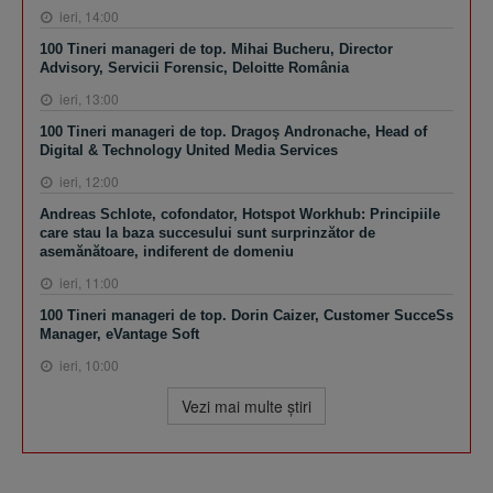
ieri, 14:00
100 Tineri manageri de top. Mihai Bucheru, Director
Advisory, Servicii Forensic, Deloitte România
ieri, 13:00
100 Tineri manageri de top. Dragoş Andronache, Head of
Digital & Technology United Media Services
ieri, 12:00
Andreas Schlote, cofondator, Hotspot Workhub: Principiile
care stau la baza succesului sunt surprinzător de
asemănătoare, indiferent de domeniu
ieri, 11:00
100 Tineri manageri de top. Dorin Caizer, Customer SucceSs
Manager, eVantage Soft
ieri, 10:00
Vezi mai multe ştiri