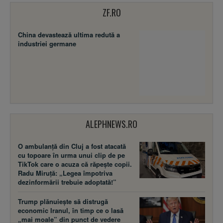
ZF.RO
China devastează ultima redută a
industriei germane
ALEPHNEWS.RO
O ambulanță din Cluj a fost atacată
cu topoare în urma unui clip de pe
TikTok care o acuza că răpește copii.
Radu Miruță: „Legea împotriva
dezinformării trebuie adoptată!”
Trump plănuiește să distrugă
economic Iranul, în timp ce o lasă
„mai moale” din punct de vedere