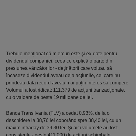
Trebuie menţionat că miercuri este şi ex-date pentru
dividendul companiei, ceea ce explică o parte din
presiunea vânzătorilor - deţinătorii care voiuau să
încaseze dividendul aveau deja acţiunile, cei care nu
prindeau data record aveau mai puţin interes să cumpere.
Volumul a fost ridicat: 111.379 de acţiuni tranzacţionate,
cu o valoare de peste 19 milioane de lei.
Banca Transilvania (TLV) a cedat 0,93%, de la o
deschidere la 38,76 lei coborând spre 38,40 lei, cu un
maxim intraday de 39,30 lei. Şi aici volumele au fost
consistente - peste 411.000 de acţiuni schimbate,