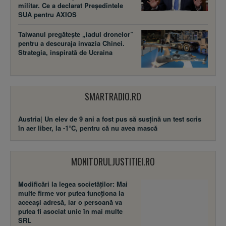
militar. Ce a declarat Președintele
SUA pentru AXIOS
Taiwanul pregătește „iadul dronelor”
pentru a descuraja invazia Chinei.
Strategia, inspirată de Ucraina
SMARTRADIO.RO
Austria| Un elev de 9 ani a fost pus să susţină un test scris
în aer liber, la -1°C, pentru că nu avea mască
MONITORULJUSTITIEI.RO
Modificări la legea societăţilor: Mai
multe firme vor putea funcţiona la
aceeaşi adresă, iar o persoană va
putea fi asociat unic în mai multe
SRL