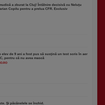
udică a zburat la Cluj! Întâlnire decisivă cu Neluţu
arian Copilu pentru a prelua CFR. Exclusiv
 elev de 9 ani a fost pus să susţină un test scris în aer
-1°C, pentru că nu avea mască
O.RO
ste. Şi păcănelele se închid.