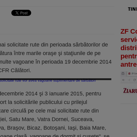
ZF C
servi
ai solicitate rute din perioada sărbătorilor de
distr
gătura între marile oraşe şi staţiunile de pe
pentr
 multe vagoane în perioada 19 decembrie 2014
antre
CFR Călători.
e vor avea vagoane suplimentare de sărbători (Imagine: Razvan Chirita/
Mediafax Foto)
 decembrie 2014 şi 3 ianuarie 2015, pentru
t la solicitările publicului cu prilejul
care circulă pe cele mai solicitate rute din
iei, Satu Mare, Vatra Dornei, Suceava,
a, Braşov, Bicaz, Botoşani, Iaşi, Baia Mare,
goane clasă, vagoane de dormit şi cuşete", se