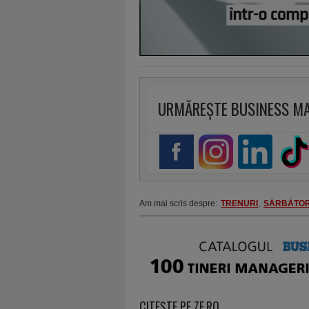
URMĂREȘTE BUSINESS M
Am mai scris despre:
TRENURI
,
SĂRBĂTOR
CITEŞTE PE ZF.RO