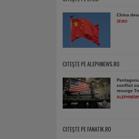
China deva
ZF.RO
CITEŞTE PE ALEPHNEWS.RO
Pentagonul
conflict c
recurge T
ALEPHNEW
CITEŞTE PE FANATIK.RO