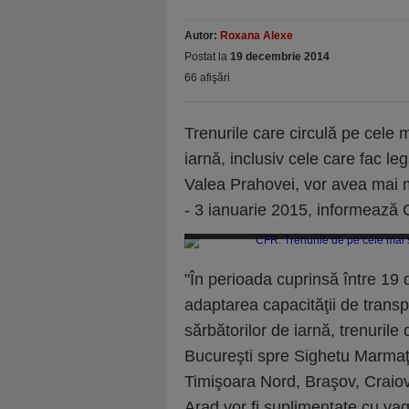
Autor:
Roxana Alexe
Postat la
19 decembrie 2014
66 afişări
Trenurile care circulă pe cele m
iarnă, inclusiv cele care fac le
Valea Prahovei, vor avea mai
- 3 ianuarie 2015, informează 
CFR: Trenurile de pe cele mai solicitate rut
"În perioada cuprinsă între 19
adaptarea capacităţii de transpor
sărbătorilor de iarnă, trenurile 
Bucureşti spre Sighetu Marmaţ
Timişoara Nord, Braşov, Craiov
Arad vor fi suplimentate cu va