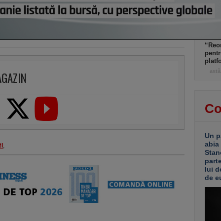
Grupu
demol
Ploie
ani. 
“Reor
pentr
platf
astă
AGAZIN
Co
Un p
abia
I
,
Stan
part
lui d
de e