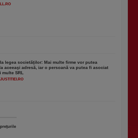
LL.RO
 la legea societăţilor: Mai multe firme vor putea
la aceeaşi adresă, iar o persoană va putea fi asociat
i multe SRL
USTITIEI.RO
preţurile