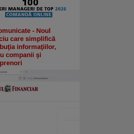
omunicate - Noul
ciu care simplifică
ibuţia informaţiilor,
u companii şi
prenori