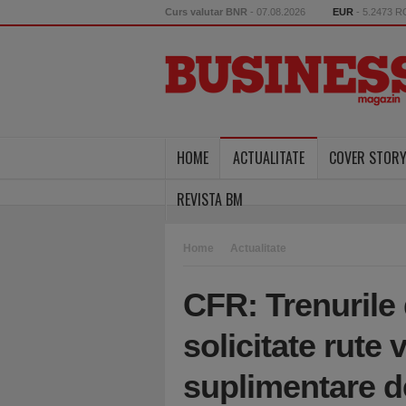
Curs valutar BNR
- 07.08.2026
EUR
- 5.2473 
HOME
ACTUALITATE
COVER STOR
REVISTA BM
Home
Actualitate
CFR: Trenurile 
solicitate rute
suplimentare d