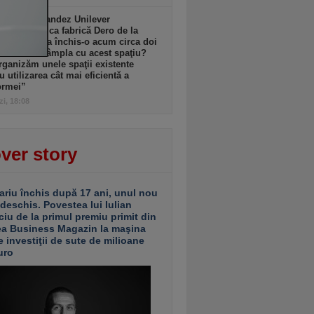
l anglo-olandez Unilever
ează istorica fabrică Dero de la
şti pe care a închis-o acum circa doi
Ce se va întâmpla cu acest spaţiu?
ganizăm unele spaţii existente
u utilizarea cât mai eficientă a
ormei”
zi, 18:08
ver story
ariu închis după 17 ani, unul nou
 deschis. Povestea lui Iulian
ciu de la primul premiu primit din
ea Business Magazin la maşina
e investiţii de sute de milioane
uro