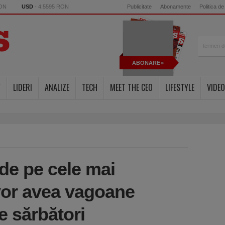
RON
USD
- 4.5595 RON
Publicitate
Abonamente
Politica de
ABONARE
Y
LIDERI
ANALIZE
TECH
MEET THE CEO
LIFESTYLE
VIDEO
de pe cele mai
 vor avea vagoane
e sărbători