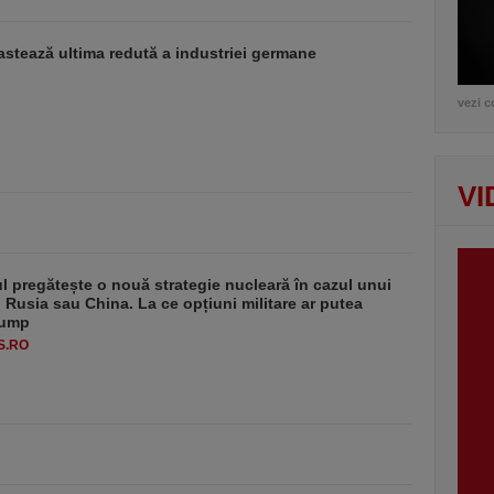
stează ultima redută a industriei germane
vezi c
VI
 pregătește o nouă strategie nucleară în cazul unui
u Rusia sau China. La ce opțiuni militare ar putea
rump
S.RO