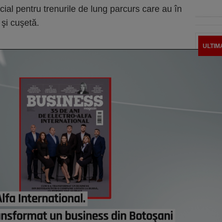
pecial pentru trenurile de lung parcurs care au în
şi cuşetă.
ULTIM
Şoc î
au di
creşt
astă
Elon 
Franţ
candi
astă
Preţu
mai r
astă
Ciucu
de ex
senzo
astă