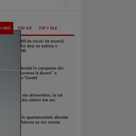
A ORĂ
TOP AZI
TOP 7 ZILE
n SUA. 23.000 de locuri de muncă
spărut în iulie deşi se estima o
ere de 100.000
zi, 18:11
Musk intră brutal în campania din
a: cere „reducerea la tăcere” a
datei Marine Tondel
zi, 18:10
rile globale ale alimentelor, la cel
idicat nivel din ultimii trei ani
zi, 18:09
 anunţă că în apartamentele afectate
plozia din Rahova se vor monta
ri seismici
zi, 18:09