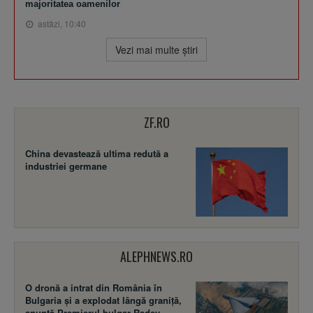
majoritatea oamenilor
astăzi, 10:40
Vezi mai multe ştiri
ZF.RO
China devastează ultima redută a
industriei germane
ALEPHNEWS.RO
O dronă a intrat din România în
Bulgaria și a explodat lângă graniță,
anunță Premierul bulgar Radev.