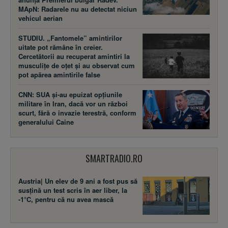
MApN: Radarele nu au detectat niciun
vehicul aerian
STUDIU. „Fantomele” amintirilor
uitate pot rămâne în creier.
Cercetătorii au recuperat amintiri la
musculițe de oțet și au observat cum
pot apărea amintirile false
CNN: SUA şi-au epuizat opțiunile
militare în Iran, dacă vor un război
scurt, fără o invazie terestră, conform
generalului Caine
SMARTRADIO.RO
Austria| Un elev de 9 ani a fost pus să
susţină un test scris în aer liber, la
-1°C, pentru că nu avea mască