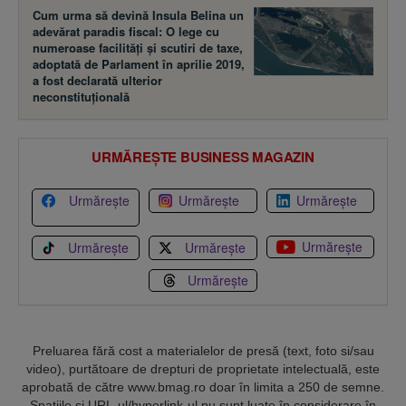
Cum urma să devină Insula Belina un
adevărat paradis fiscal: O lege cu
numeroase facilităţi şi scutiri de taxe,
adoptată de Parlament în aprilie 2019,
a fost declarată ulterior
neconstituţională
URMĂREȘTE BUSINESS MAGAZIN
Urmărește
Urmărește
Urmărește
Urmărește
Urmărește
Urmărește
Urmărește
Preluarea fără cost a materialelor de presă (text, foto si/sau
video), purtătoare de drepturi de proprietate intelectuală, este
aprobată de către www.bmag.ro doar în limita a 250 de semne.
Spaţiile şi URL-ul/hyperlink-ul nu sunt luate în considerare în