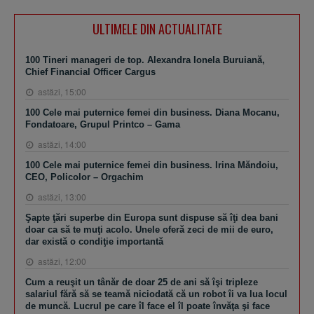
ULTIMELE DIN ACTUALITATE
100 Tineri manageri de top. Alexandra Ionela Buruiană,
Chief Financial Officer Cargus
astăzi, 15:00
100 Cele mai puternice femei din business. Diana Mocanu,
Fondatoare, Grupul Printco – Gama
astăzi, 14:00
100 Cele mai puternice femei din business. Irina Măndoiu,
CEO, Policolor – Orgachim
astăzi, 13:00
Şapte ţări superbe din Europa sunt dispuse să îţi dea bani
doar ca să te muţi acolo. Unele oferă zeci de mii de euro,
dar există o condiţie importantă
astăzi, 12:00
Cum a reuşit un tânăr de doar 25 de ani să îşi tripleze
salariul fără să se teamă niciodată că un robot îi va lua locul
de muncă. Lucrul pe care îl face el îl poate învăţa şi face