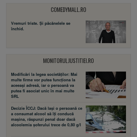
COMEDYMALL.RO
Vremuri triste. Şi păcănelele se
închid.
MONITORULJUSTITIEI.RO
Modificări la legea societăţilor: Mai
multe firme vor putea funcţiona la
aceeaşi adresă, iar o persoană va
putea fi asociat unic în mai multe
SRL
Decizie ÎCCJ: Dacă laşi o persoană ce
a consumat alcool să îţi conducă
maşina, răspunzi penal doar dacă
alcoolemia şoferului trece de 0,80 g/l