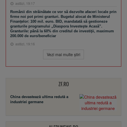
astăzi, 19:17
Românii din străinătate ce vor să dezvolte afaceri locale prin
firme noi pot primi granturi. Bugetul alocat de Ministerul
Finanţelor: 100 mil. euro. BID, mandatată să gestioneze
granturile programului „Diaspora Investeşte Acasă”.
Granturile: până la 60% din creditul de investiţii, maximum
200.000 de euro/beneficiar
astăzi, 19:16
Vezi mai multe ştiri
ZF.RO
China devastează ultima redută a
industriei germane