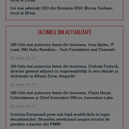
locul al 25-lea
Cei mai admiraţi CEO din România 2014: Mircea Turdean,
locul al 29-lea
ULTIMELE DIN ACTUALITATE
100 Cele mai puternice femei din business. Irina Barbu, IT
Lead, ING Hubs România – Tech Foundation and Channels
astăzi, 20:14
100 Cele mai puternice femei din business. Codruţa Furtună,
director general adjunct cu responsabilităţi în aria vânzări şi
distribuţie la Allianz-Ţiriac Asigurări
astăzi, 20:13
100 Cele mai puternice femei din business. Flavia Husar,
Cofondatoare şi Chief Innovation Officer, Innovation Labs
astăzi, 20:13
Comisia Europeană pune sub lupă modificările la legea
decarbonizării. Bruxelles avertizează asupra riscului de
pierdere a banilor din PNRR