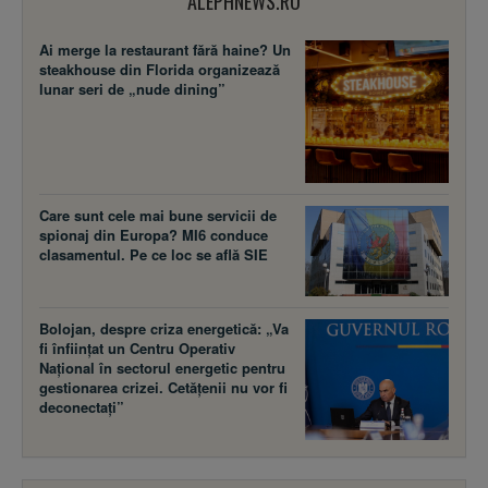
ALEPHNEWS.RO
Ai merge la restaurant fără haine? Un
steakhouse din Florida organizează
lunar seri de „nude dining”
Care sunt cele mai bune servicii de
spionaj din Europa? MI6 conduce
clasamentul. Pe ce loc se află SIE
Bolojan, despre criza energetică: „Va
fi înființat un Centru Operativ
Național în sectorul energetic pentru
gestionarea crizei. Cetățenii nu vor fi
deconectați”