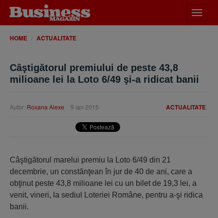
Desch
meniu
HOME
ACTUALITATE
Câştigătorul premiului de peste 43,8
milioane lei la Loto 6/49 şi-a ridicat banii
Autor:
Roxana Alexe
9 ian 2015
ACTUALITATE
Câştigătorul marelui premiu la Loto 6/49 din 21
decembrie, un constănţean în jur de 40 de ani, care a
obţinut peste 43,8 milioane lei cu un bilet de 19,3 lei, a
venit, vineri, la sediul Loteriei Române, pentru a-şi ridica
banii.