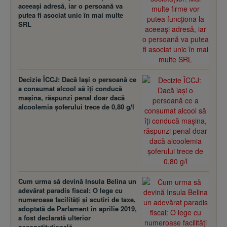
aceeaşi adresă, iar o persoană va
putea fi asociat unic în mai multe
SRL
Decizie ÎCCJ: Dacă laşi o persoană ce
a consumat alcool să îţi conducă
maşina, răspunzi penal doar dacă
alcoolemia şoferului trece de 0,80 g/l
Cum urma să devină Insula Belina un
adevărat paradis fiscal: O lege cu
numeroase facilităţi şi scutiri de taxe,
adoptată de Parlament în aprilie 2019,
a fost declarată ulterior
neconstituţională