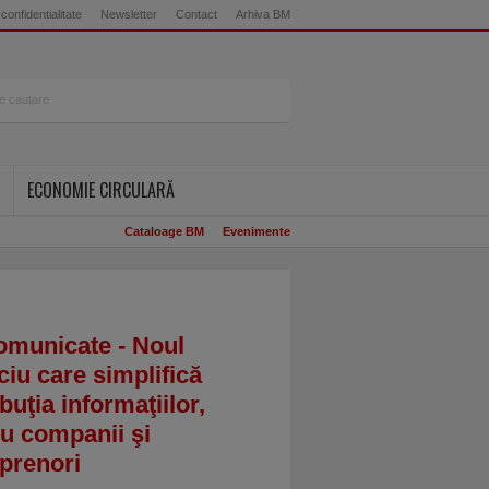
 confidentialitate
Newsletter
Contact
Arhiva BM
ECONOMIE CIRCULARĂ
Cataloage BM
Evenimente
omunicate - Noul
ciu care simplifică
ibuţia informaţiilor,
u companii şi
prenori