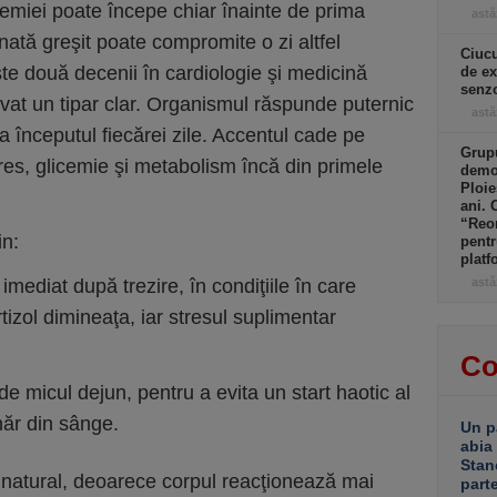
icemiei poate începe chiar înainte de prima
astă
ată greşit poate compromite o zi altfel
Ciucu
e două decenii în cardiologie şi medicină
de ex
senzo
rvat un tipar clar. Organismul răspunde puternic
astă
a începutul fiecărei zile. Accentul cade pe
Grupu
stres, glicemie şi metabolism încă din primele
demol
Ploie
ani. 
“Reor
in:
pentr
platf
imediat după trezire, în condiţiile în care
astă
izol dimineaţa, iar stresul suplimentar
Co
 de micul dejun, pentru a evita un start haotic al
ahăr din sânge.
Un p
abia
Stan
c natural, deoarece corpul reacţionează mai
part