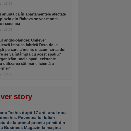
zi, 18:09
 anunţă că în apartamentele afectate
plozia din Rahova se vor monta
ri seismici
zi, 18:09
l anglo-olandez Unilever
ează istorica fabrică Dero de la
şti pe care a închis-o acum circa doi
Ce se va întâmpla cu acest spaţiu?
ganizăm unele spaţii existente
u utilizarea cât mai eficientă a
ormei”
zi, 18:08
ver story
ariu închis după 17 ani, unul nou
 deschis. Povestea lui Iulian
ciu de la primul premiu primit din
ea Business Magazin la maşina