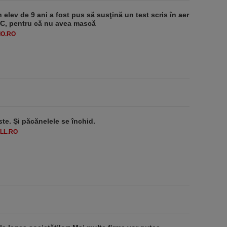
 elev de 9 ani a fost pus să susţină un test scris în aer
-1°C, pentru că nu avea mască
O.RO
ste. Şi păcănelele se închid.
LL.RO