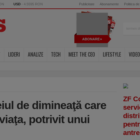
RON
USD
- 4.5595 RON
Publicitate
Abonamente
Politica de
ABONARE
Y
LIDERI
ANALIZE
TECH
MEET THE CEO
LIFESTYLE
VIDEO
ZF C
iul de dimineaţă care
servi
distr
iaţa, potrivit unui
pentr
antre