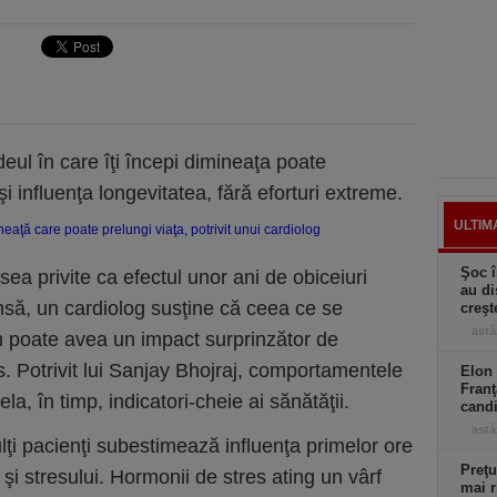
eul în care îţi începi dimineaţa poate
i influenţa longevitatea, fără eforturi extreme.
ULTIM
Şoc î
sea privite ca efectul unor ani de obiceiuri
au di
să, un cardiolog susţine că ceea ce se
creşt
astă
n poate avea un impact surprinzător de
. Potrivit lui Sanjay Bhojraj, comportamentele
Elon 
Franţ
, în timp, indicatori-cheie ai sănătăţii.
candi
astă
ulţi pacienţi subestimează influenţa primelor ore
Preţu
şi stresului. Hormonii de stres ating un vârf
mai r