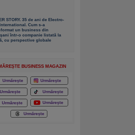
R STORY. 35 de ani de Electro-
 International. Cum s-a
sformat un business din
şani într-o companie listată la
ă, cu perspective globale
MĂREȘTE BUSINESS MAGAZIN
Urmărește
Urmărește
Urmărește
Urmărește
Urmărește
Urmărește
Urmărește