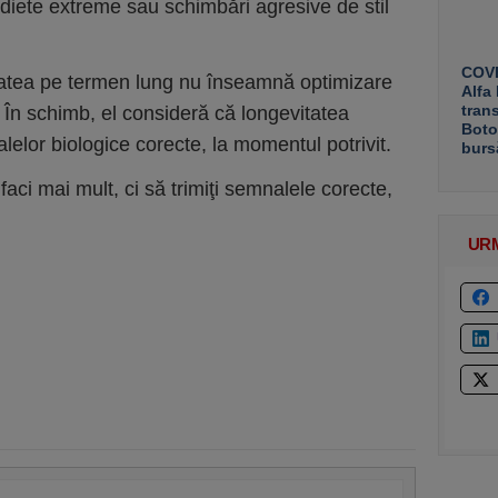
 diete extreme sau schimbări agresive de stil
COVE
ătatea pe termen lung nu înseamnă optimizare
Alfa
tran
 În schimb, el consideră că longevitatea
Boto
elor biologice corecte, la momentul potrivit.
burs
ci mai mult, ci să trimiţi semnalele corecte,
UR