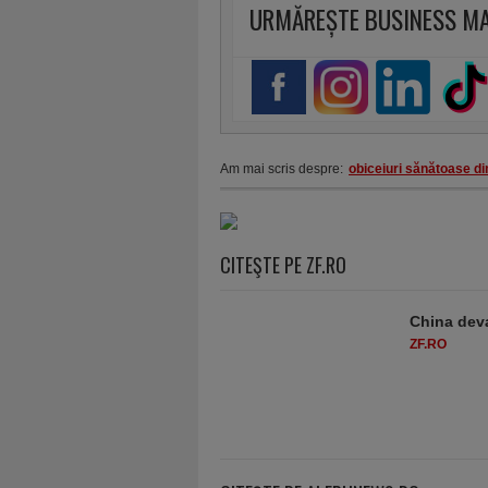
URMĂREȘTE BUSINESS M
Am mai scris despre:
obiceiuri sănătoase d
CITEŞTE PE ZF.RO
China deva
ZF.RO