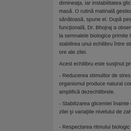
dimineaţa, iar instabilitatea gl
masă. O rutină matinală gestion
sănătoasă, spune el. După pest
funcţională, Dr. Bhojraj a obse
la semnalele biologice primite l
stabilirea unui echilibru între 
ore ale zilei.
Acest echilibru este susţinut pr
- Reducerea stimulilor de stres 
organismul produce natural cort
amplifică dezechilibrele.
- Stabilizarea glicemiei înainte
zilei şi variaţiile nivelului de z
- Respectarea ritmului biologi