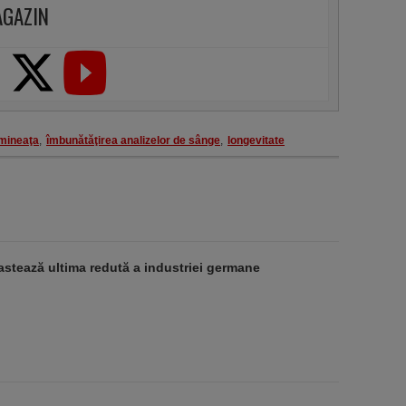
AGAZIN
imineaţa
,
îmbunătăţirea analizelor de sânge
,
longevitate
stează ultima redută a industriei germane