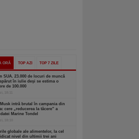
A ORĂ
TOP AZI
TOP 7 ZILE
n SUA. 23.000 de locuri de muncă
spărut în iulie deşi se estima o
ere de 100.000
zi, 18:11
Musk intră brutal în campania din
a: cere „reducerea la tăcere” a
datei Marine Tondel
zi, 18:10
rile globale ale alimentelor, la cel
idicat nivel din ultimii trei ani