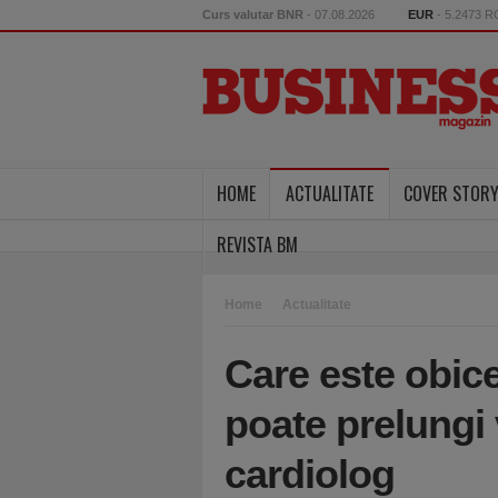
Curs valutar BNR
- 07.08.2026
EUR
- 5.2473 
HOME
ACTUALITATE
COVER STOR
REVISTA BM
Home
Actualitate
Care este obice
poate prelungi v
cardiolog