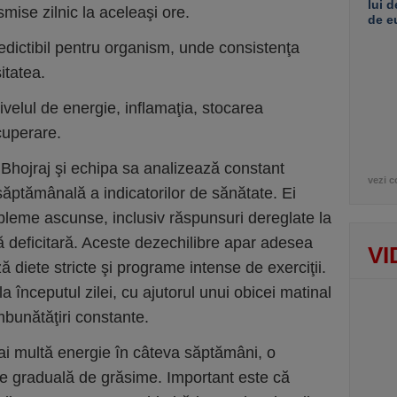
lui d
mise zilnic la aceleaşi ore.
de e
edictibil pentru organism, unde consistenţa
itatea.
velul de energie, inflamaţia, stocarea
cuperare.
 Bhojraj şi echipa sa analizează constant
vezi c
săptămânală a indicatorilor de sănătate. Ei
obleme ascunse, inclusiv răspunsuri dereglate la
ă deficitară. Aceste dezechilibre apar adesea
VI
ă diete stricte şi programe intense de exerciţii.
 începutul zilei, cu ajutorul unui obicei matinal
mbunătăţiri constante.
ai multă energie în câteva săptămâni, o
e graduală de grăsime. Important este că