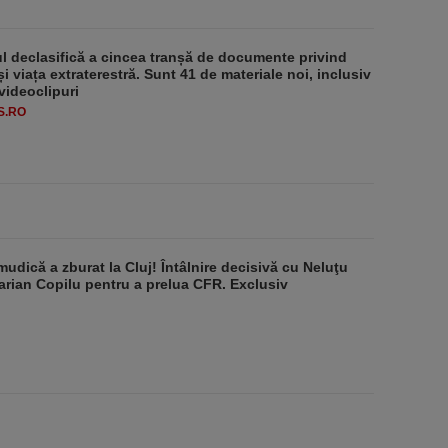
 declasifică a cincea tranșă de documente privind
i viața extraterestră. Sunt 41 de materiale noi, inclusiv
 videoclipuri
S.RO
udică a zburat la Cluj! Întâlnire decisivă cu Neluţu
arian Copilu pentru a prelua CFR. Exclusiv