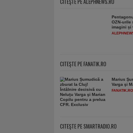
CITEŞTE PE ALEPHNEWS.RO
Pentagonul
OZN-urile ș
imagini și
ALEPHNEW
CITEŞTE PE FANATIK.RO
Marius Şum
Varga şi M
FANATIK.RO
CITEŞTE PE SMARTRADIO.RO