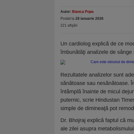
Autor:
Bianca Popa
Postat la
28 ianuarie 2026
221 afişări
Un cardiolog explică de ce mod
îmbunătăţi analizele de sânge ş
Rezultatele analizelor sunt ade
sănătoase sau nesănătoase. În
întâmplă înainte de micul deju
puternic, scrie Hindustan Times
simple de dimineaţă pot remodela
Dr. Bhojraj explică faptul că m
ale zilei asupra metabolismului 