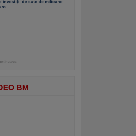
e investiţii de sute de milioane
uro
ontinuarea
DEO BM