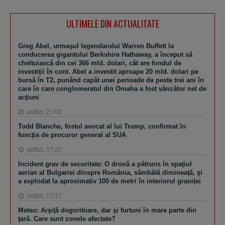
ULTIMELE DIN ACTUALITATE
Greg Abel, urmaşul legendarului Warren Buffett la
conducerea gigantului Berkshire Hathaway, a început să
cheltuiască din cei 366 mld. dolari, cât are fondul de
investiţii în cont. Abel a investit aproape 20 mld. dolari pe
bursă în T2, punând capăt unei perioade de peste trei ani în
care în care conglomeratul din Omaha a fost vânzător net de
acţiuni
astăzi, 21:02
Todd Blanche, fostul avocat al lui Trump, confirmat în
funcţia de procuror general al SUA
astăzi, 17:20
Incident grav de securitate: O dronă a pătruns în spaţiul
aerian al Bulgariei dinspre România, sâmbătă dimineaţă, şi
a explodat la aproximativ 100 de metri în interiorul graniţei
astăzi, 17:17
Meteo: Arşiţă dogoritoare, dar şi furtuni în mare parte din
ţară. Care sunt zonele afectate?