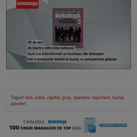
Taguri:
bvb
,
piata
,
capital
,
grup
,
operator
,
raportare
,
bursa
,
pierderi