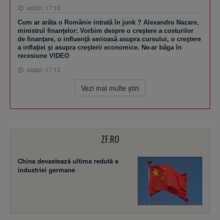
astăzi, 17:16
Cum ar arăta o Românie intrată în junk ? Alexandru Nazare,
ministrul finanţelor: Vorbim despre o creştere a costurilor
de finanţare, o influenţă serioasă asupra cursului, o creştere
a inflaţiei şi asupra creşterii economice. Ne-ar băga în
recesiune VIDEO
astăzi, 17:13
Vezi mai multe ştiri
ZF.RO
China devastează ultima redută a
industriei germane