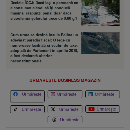
Decizie ÎCCJ: Dacă laşi o persoană ce
a consumat alcool să îţi conducă
maşina, răspunzi penal doar dacă
alcoolemia şoferului trece de 0,80 g/l
Cum urma să devină Insula Belina un
adevărat paradis fiscal: O lege cu
numeroase facilităţi şi scutiri de taxe,
adoptată de Parlament în aprilie 2019,
a fost declarată ulterior
neconstituţională
URMĂREȘTE BUSINESS MAGAZIN
Urmărește
Urmărește
Urmărește
Urmărește
Urmărește
Urmărește
Urmărește