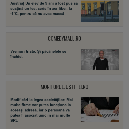
Austria| Un elev de 9 ani a fost pus să
susţină un test scris în aer liber, la
-1°C, pentru că nu avea mască
COMEDYMALL.RO
Vremuri triste. Şi păcănelele se
închid.
MONITORULJUSTITIEI.RO
Modificări la legea societăţilor: Mai
multe firme vor putea funcţiona la
aceeaşi adresă, iar o persoană va
putea fi asociat unic în mai multe
SRL