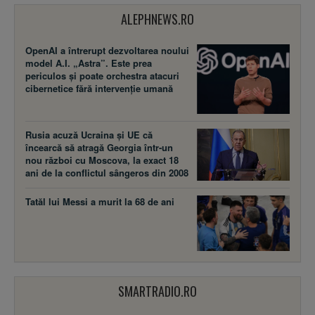
ALEPHNEWS.RO
OpenAI a întrerupt dezvoltarea noului
model A.I. „Astra”. Este prea
periculos și poate orchestra atacuri
cibernetice fără intervenție umană
Rusia acuză Ucraina şi UE că
încearcă să atragă Georgia într-un
nou război cu Moscova, la exact 18
ani de la conflictul sângeros din 2008
Tatăl lui Messi a murit la 68 de ani
SMARTRADIO.RO