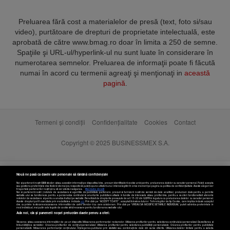
Preluarea fără cost a materialelor de presă (text, foto si/sau
video), purtătoare de drepturi de proprietate intelectuală, este
aprobată de către www.bmag.ro doar în limita a 250 de semne.
Spaţiile şi URL-ul/hyperlink-ul nu sunt luate în considerare în
numerotarea semnelor. Preluarea de informaţii poate fi făcută
numai în acord cu termenii agreaţi şi menţionaţi in
această
pagină
.
Termeni și condiții
Confidențialitate
Cookies
Contact
Copyright © 2025 BUSINESSMEX S.A.
Nouă ne pasă ca datele tale personale să rămână confidențiale
Noi și partenerii noștri
589
stocăm și/sau accesăm informații pe dispozitivul dvs., precum identificatorii cookie unici pentru prelucrarea datelor cu caracter personal. Puteți accepta
sau gestiona preferințele dvs. făcând clic mai jos, respectiv vă puteți opune utilizării unui interes legitim în orice moment pe pagina cu politica de confidențialitate. Aceste alegeri vor
fi raportate partenerilor noștri și nu vă vor afecta navigarea.
Mai multe detalii
Noi si partenerii nostri (retelele de socializare si agentiile de publicitate partenere, precum si furnizorii nostri de servicii de date analitice) prelucram date pentru a permite
website-ului sa functioneze, pentru a personaliza continutul si anunturile publicitare afisate in functie de interesele si/sau profilul dvs., pentru a va oferi functionalitati aferente
retelelor de socializare si pentru a analiza traficul pe website. Beneficiati de drepturile prevazute de art. 15-22 din GDPR in legatura cu prelucrarea datelor cu caracter personal.
Aceste drepturi pot fi exercitate prin modalitatea indicata
aici
. Prin click pe “ACCEPT TOATE”, acceptati folosirea tuturor Tehnologiilor de tip Cookie, care implica inclusiv acceptul
dvs. cu privire la stocarea/accesarea informatiilor de catre Vendor-ii cu care colaboram. Prin click pe “VREAU SA MODIFIC SETARILE INDIVIDUAL” puteti schimba preferintele in
mod individual, mai putin cele legate de cookie strict necesare pentru functionarea website-ului.
Atât noi, cât și partenerii noștri prelucrăm datele pentru a oferi:
Stocarea și/sau accesarea informațiilor de pe un dispozitiv. Măsurarea performanței reclamelor. Utilizarea profilurilor pentru selectarea conținutului personalizat. Dezvoltarea și
îmbunătățirea serviciilor. Crearea profilurilor de conținut personalizat. Utilizarea profilurilor pentru selectarea publicității personalizate. Crearea profilurilor pentru publicitate
personalizată. Măsurarea performanței conținutului. Înțelegerea publicului prin statistici sau combinații de date din surse diferite. Utilizarea datelor limitate pentru a selecta