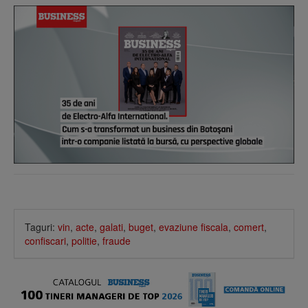
Taguri:
vin
,
acte
,
galati
,
buget
,
evaziune fiscala
,
comert
,
confiscari
,
politie
,
fraude