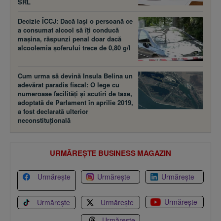
SRL
Decizie ÎCCJ: Dacă laşi o persoană ce
a consumat alcool să îţi conducă
maşina, răspunzi penal doar dacă
alcoolemia şoferului trece de 0,80 g/l
Cum urma să devină Insula Belina un
adevărat paradis fiscal: O lege cu
numeroase facilităţi şi scutiri de taxe,
adoptată de Parlament în aprilie 2019,
a fost declarată ulterior
neconstituţională
URMĂREȘTE BUSINESS MAGAZIN
Urmărește
Urmărește
Urmărește
Urmărește
Urmărește
Urmărește
Urmărește