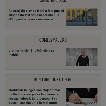
SMARTRADIO.RO
Austria| Un elev de 9 ani a fost pus să
susţină un test scris în aer liber, la
-1°C, pentru că nu avea mască
COMEDYMALL.RO
Vremuri triste. Şi păcănelele se
închid.
MONITORULJUSTITIEI.RO
Modificări la legea societăţilor: Mai
multe firme vor putea funcţiona la
aceeaşi adresă, iar o persoană va
putea fi asociat unic în mai multe