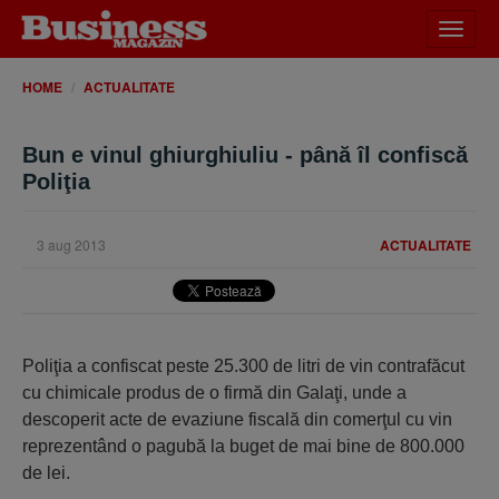
Desch
meniu
HOME
ACTUALITATE
Bun e vinul ghiurghiuliu - până îl confiscă
Poliţia
3 aug 2013
ACTUALITATE
Poliţia a confiscat peste 25.300 de litri de vin contrafăcut
cu chimicale produs de o firmă din Galaţi, unde a
descoperit acte de evaziune fiscală din comerţul cu vin
reprezentând o pagubă la buget de mai bine de 800.000
de lei.