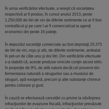
În urma verificărilor efectuate, a reieşit că societatea
respectivă ar fi produs, în cursul anului 2013, peste
1.250.000 de litri de vin de diferite sortimente ce ar fi fost
contrafăcut şi pe care l-ar fi comercializat la agenţi
economici din peste 16 judeţe.
În depozitul societăţii comerciale au fost depistaţi 25.375
de litri de vin, roşu şi alb, de diferite sortimente, ambalat
în pet-uri de câte unu şi doi litri. Din verificările efectuate
s-a stabilit că, aceste produse vinicole conţin alcool etilic
în proporţie de 9%, de altă natură decât cel provenit din
fermentarea naturală a strugurilor sau a mustului de
struguri, apă exogenă, precum şi alte substanţe chimice
pentru colorare şi gust.
În cauză se efectuează cercetări cu privire la săvârşirea
infracţiunilor de evaziune fiscală, infracţiunilor prevăzute