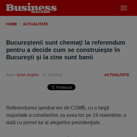
Desch
meniu
HOME
ACTUALITATE
Bucureştenii sunt chemaţi la referendum
pentru a decide cum se construieşte în
Bucureşti şi la cine sunt banii
Autor:
Iulian Anghel
21 oct 2024
ACTUALITATE
Referendumul aprobat ieri de CGMB, cu o largă
majoritate a con­sili­erilor, va avea loc pe 24 noiembrie, o
dată cu primul tur al alegerilor prezidenţiale.