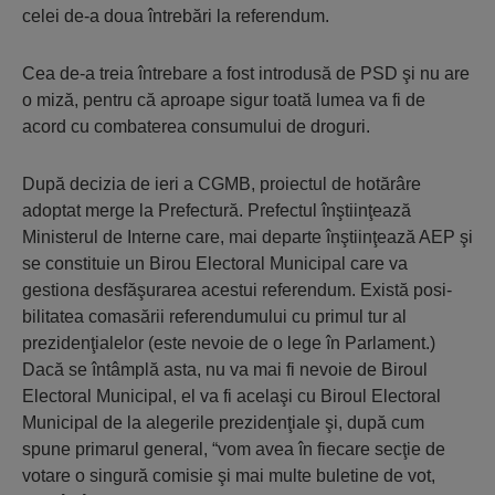
celei de-a doua întrebări la referendum.
Cea de-a treia întrebare a fost introdusă de PSD şi nu are
o miză, pentru că aproape sigur toată lumea va fi de
acord cu combaterea consumului de droguri.
După decizia de ieri a CGMB, proiectul de hotărâre
adoptat merge la Prefectură. Prefectul înştiinţează
Ministerul de Interne care, mai departe înştiinţează AEP şi
se constituie un Birou Electoral Muni­cipal care va
gestiona desfăşurarea acestui referendum. Există posi­
bilitatea comasării referendumului cu primul tur al
prezidenţialelor (este nevoie de o lege în Parlament.)
Dacă se întâmplă asta, nu va mai fi nevoie de Biroul
Electoral Municipal, el va fi acelaşi cu Biroul Electoral
Municipal de la alegerile prezidenţiale şi, după cum
spune primarul general, “vom avea în fiecare secţie de
votare o singură comisie şi mai multe buletine de vot,