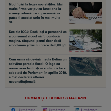
Modificări la legea societăţilor: Mai
multe firme vor putea funcţiona la
aceeaşi adresă, iar o persoană va
putea fi asociat unic în mai multe
SRL
Decizie ÎCCJ: Dacă laşi o persoană ce
a consumat alcool să îţi conducă
maşina, răspunzi penal doar dacă
alcoolemia şoferului trece de 0,80 g/l
Cum urma să devină Insula Belina un
adevărat paradis fiscal: O lege cu
numeroase facilităţi şi scutiri de taxe,
adoptată de Parlament în aprilie 2019,
a fost declarată ulterior
neconstituţională
URMĂREȘTE BUSINESS MAGAZIN
Urmărește
Urmărește
Urmărește