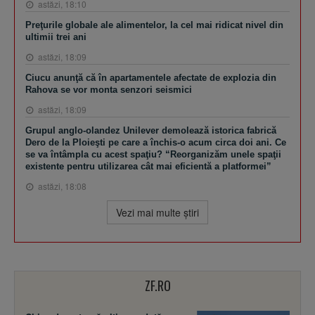
astăzi, 18:10
Preţurile globale ale alimentelor, la cel mai ridicat nivel din
ultimii trei ani
astăzi, 18:09
Ciucu anunţă că în apartamentele afectate de explozia din
Rahova se vor monta senzori seismici
astăzi, 18:09
Grupul anglo-olandez Unilever demolează istorica fabrică
Dero de la Ploieşti pe care a închis-o acum circa doi ani. Ce
se va întâmpla cu acest spaţiu? “Reorganizăm unele spaţii
existente pentru utilizarea cât mai eficientă a platformei”
astăzi, 18:08
Vezi mai multe ştiri
ZF.RO