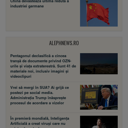
China devastează ultima redută a
industriei germane
ALEPHNEWS.RO
Pentagonul declasifică a cincea
tranșă de documente privind OZN-
urile și viața extraterestră. Sunt 41 de
materiale noi, inclusiv imagini și
videoclipuri
Vrei să mergi în SUA? Ai grijă ce
postezi pe social media.
Administrația Trump înăsprește
procesul de acordare a vizelor
În premieră mondială, Inteligența
Artificială a creat viruși care nu