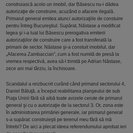
construiască acolo un imobil, dar Băsescu nu-i dădea
autorizaţie de construire, acuzând o afacere ilegală.
Primarul general emitea atunci autorizaţiile de constuire
pentru întreg Bucureştiul. Supărat, Năstase a modificat
legea şi i-a luat lui Băsescu prerogativa emiterii
autorizaţiilor de construire care a fost transferată la
primarii de sector. Năstase şi-a constuit imobilul, dar
„Afacerea Zambaccian”, cum a fost numită de presă la
vremea respectivă, avea să-l trimită pe Adrian Năstase,
zece ani mai târziu, la închisoare.
Scandalul a reizbucnit curând când primarul sectorului 4,
Daniel Băluţă, a început reabilitarea planşeului de sub
Piaţa Unirii fără să aibă toate avizele cerute de primarul
general şi cu o autorizaţie de la sectorul 3. Or, zona este
în administrarea primăriei generale, iar primarul general
s-a supărat: construieşti pe terenul meu fără să mă
întrebi? De aici a plecat ideea referendumului aprobat ieri