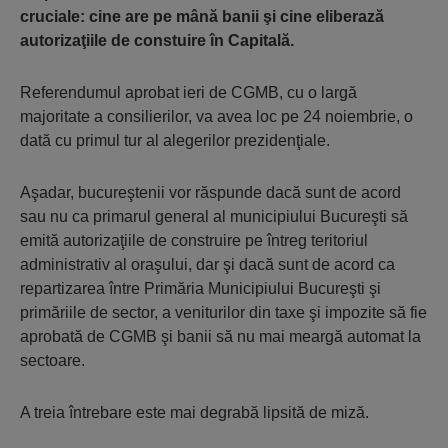
cruciale: cine are pe mână banii şi cine eliberază
autorizaţiile de constuire în Capitală.
Referendumul aprobat ieri de CGMB, cu o largă
majoritate a con­sili­erilor, va avea loc pe 24 noiembrie, o
dată cu primul tur al alegerilor prezidenţiale.
Aşadar, bucureştenii vor răspunde dacă sunt de acord
sau nu ca primarul general al municipiului Bucureşti să
emită autorizaţiile de construire pe întreg teritoriul
administrativ al oraşului, dar şi dacă sunt de acord ca
repartizarea între Primăria Municipiului Bucureşti şi
primăriile de sector, a veniturilor din taxe şi impozite să fie
aprobată de CGMB şi banii să nu mai meargă automat la
sectoare.
A treia întrebare este mai degrabă lipsită de miză.