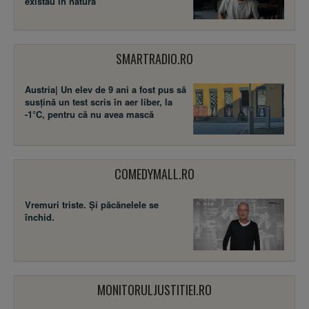
existau în natură
SMARTRADIO.RO
Austria| Un elev de 9 ani a fost pus să
susţină un test scris în aer liber, la
-1°C, pentru că nu avea mască
COMEDYMALL.RO
Vremuri triste. Şi păcănelele se
închid.
MONITORULJUSTITIEI.RO