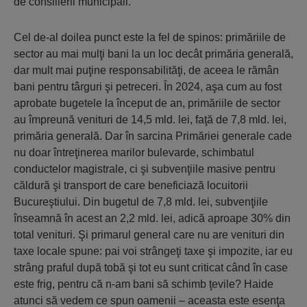
de consilierii municipali.
Cel de-al doilea punct este la fel de spinos: primăriile de
sector au mai mulţi bani la un loc decât primăria generală,
dar mult mai puţine responsabilităţi, de aceea le rămân
bani pentru târguri şi petreceri. În 2024, aşa cum au fost
aprobate bugetele la început de an, primăriile de sector
au împreună venituri de 14,5 mld. lei, faţă de 7,8 mld. lei,
primăria generală. Dar în sarcina Primăriei generale cade
nu doar întreţinerea marilor bulevarde, schim­batul
conductelor magistrale, ci şi subvenţiile masive pentru
căldură şi transport de care beneficiază locuitorii
Bucureştiului. Din bugetul de 7,8 mld. lei, subvenţiile
înseamnă în acest an 2,2 mld. lei, adică aproape 30% din
total venituri. Şi primarul general care nu are venituri din
taxe locale spune: pai voi strângeţi taxe şi impozite, iar eu
strâng praful după tobă şi tot eu sunt criticat când în case
este frig, pentru că n-am bani să schimb ţevile? Haide
atunci să vedem ce spun oamenii – aceasta este esenţa