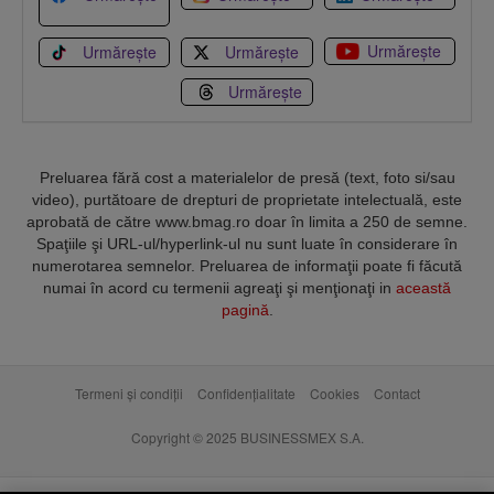
Urmărește
Urmărește
Urmărește
Urmărește
Preluarea fără cost a materialelor de presă (text, foto si/sau
video), purtătoare de drepturi de proprietate intelectuală, este
aprobată de către www.bmag.ro doar în limita a 250 de semne.
Spaţiile şi URL-ul/hyperlink-ul nu sunt luate în considerare în
numerotarea semnelor. Preluarea de informaţii poate fi făcută
numai în acord cu termenii agreaţi şi menţionaţi in
această
pagină
.
Termeni și condiții
Confidențialitate
Cookies
Contact
Copyright © 2025 BUSINESSMEX S.A.