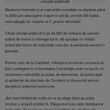
Blestemul foametei şi al malnutriţiei mondiale va dispărea până
în 2040 prin descoperiri majore în ştiinţă, promite Bill Gates,
care adaugă că malaria va fi „practic eliminată”.
Cifrele oficiale arată că în jur de 820 de milioane de oameni
suferă de foame în întreaga lume, alţi aproape un miliard
având alte forme de malnutriţie care duc la pierderea severă în
greutate.
Potrivit celor de la DailyMail, miliardarul american urmează să
ţină o prelegere la Universitatea Cambridge unde va spune că
rezolvarea malnutriţiei ar putea, de asemenea, să pună capăt
şi epidemiei de obezitate din Occident şi să prevină astmul,
alergiile şi unele boli autoimune.
„Am fost întrebat de multe ori ce aş alege dacă aş putea
rezolva o singură problemă. Răspunsul meu este întotdeauna
malnutriţia. Este cea mai mare inegalitate de sănătate din