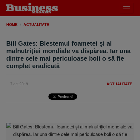
Desch
meniu
HOME
ACTUALITATE
Bill Gates: Blestemul foametei şi al
malnutriţiei mondiale va dispărea. Iar una
dintre cele mai periculoase boli o să fie
complet eradicată
7 oct 2019
ACTUALITATE