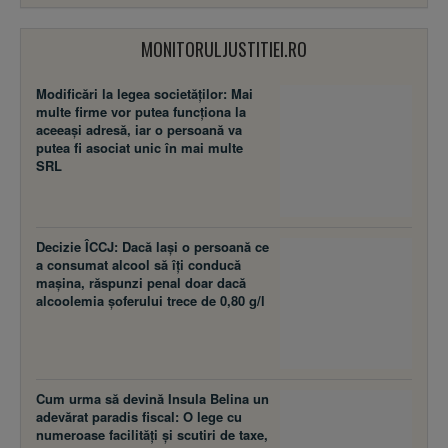
MONITORULJUSTITIEI.RO
Modificări la legea societăţilor: Mai
multe firme vor putea funcţiona la
aceeaşi adresă, iar o persoană va
putea fi asociat unic în mai multe
SRL
Decizie ÎCCJ: Dacă laşi o persoană ce
a consumat alcool să îţi conducă
maşina, răspunzi penal doar dacă
alcoolemia şoferului trece de 0,80 g/l
Cum urma să devină Insula Belina un
adevărat paradis fiscal: O lege cu
numeroase facilităţi şi scutiri de taxe,