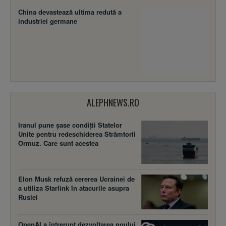
China devastează ultima redută a
industriei germane
ALEPHNEWS.RO
Iranul pune șase condiții Statelor
Unite pentru redeschiderea Strâmtorii
Ormuz. Care sunt acestea
Elon Musk refuză cererea Ucrainei de
a utiliza Starlink în atacurile asupra
Rusiei
OpenAI a întrerupt dezvoltarea noului