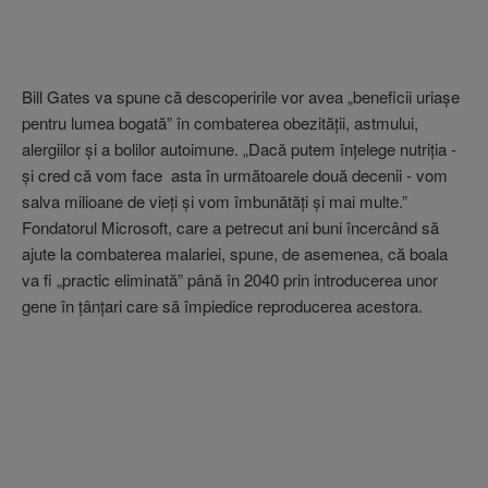
Bill Gates va spune că descoperirile vor avea „beneficii uriaşe
pentru lumea bogată” în combaterea obezităţii, astmului,
alergiilor şi a bolilor autoimune. „Dacă putem înţelege nutriţia -
şi cred că vom face asta în următoarele două decenii - vom
salva milioane de vieţi şi vom îmbunătăţi şi mai multe.”
Fondatorul Microsoft, care a petrecut ani buni încercând să
ajute la combaterea malariei, spune, de asemenea, că boala
va fi „practic eliminată” până în 2040 prin introducerea unor
gene în ţânţari care să împiedice reproducerea acestora.