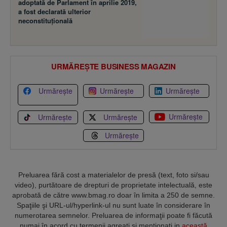
adoptată de Parlament în aprilie 2019,
a fost declarată ulterior
neconstituţională
URMĂREȘTE BUSINESS MAGAZIN
Urmărește
Urmărește
Urmărește
Urmărește
Urmărește
Urmărește
Urmărește
Preluarea fără cost a materialelor de presă (text, foto si/sau
video), purtătoare de drepturi de proprietate intelectuală, este
aprobată de către www.bmag.ro doar în limita a 250 de semne.
Spaţiile şi URL-ul/hyperlink-ul nu sunt luate în considerare în
numerotarea semnelor. Preluarea de informaţii poate fi făcută
numai în acord cu termenii agreaţi şi menţionaţi in
această