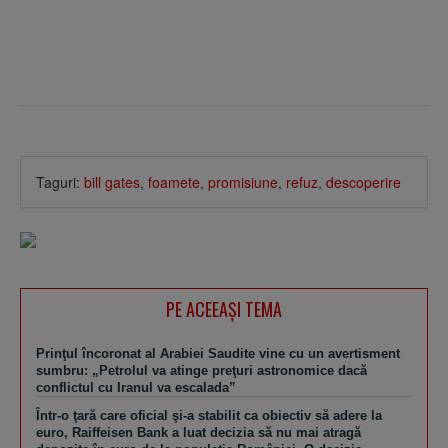
Taguri:
bill gates
,
foamete
,
promisiune
,
refuz
,
descoperire
PE ACEEAŞI TEMA
Prinţul încoronat al Arabiei Saudite vine cu un avertisment
sumbru: „Petrolul va atinge preţuri astronomice dacă
conflictul cu Iranul va escalada”
Într-o ţară care oficial şi-a stabilit ca obiectiv să adere la
euro, Raiffeisen Bank a luat decizia să nu mai atragă