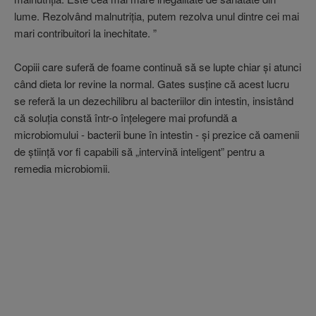
lume. Rezolvând malnutriţia, putem rezolva unul dintre cei mai
mari contribuitori la inechitate. ”
Copiii care suferă de foame continuă să se lupte chiar şi atunci
când dieta lor revine la normal. Gates susţine că acest lucru
se referă la un dezechilibru al bacteriilor din intestin, insistând
că soluţia constă într-o înţelegere mai profundă a
microbiomului - bacterii bune în intestin - şi prezice că oamenii
de ştiinţă vor fi capabili să „intervină inteligent” pentru a
remedia microbiomii.