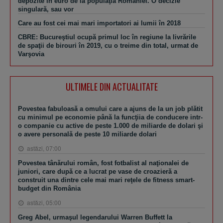
depozite în euro de la populaţia României. O decizie
singulară, sau vor
Care au fost cei mai mari importatori ai lumii în 2018
CBRE: Bucureştiul ocupă primul loc în regiune la livrările
de spaţii de birouri în 2019, cu o treime din total, urmat de
Varşovia
ULTIMELE DIN ACTUALITATE
Povestea fabuloasă a omului care a ajuns de la un job plătit
cu minimul pe economie până la funcţiia de conducere intr-
o companie cu active de peste 1.000 de miliarde de dolari şi
o avere personală de peste 10 miliarde dolari
astăzi, 07:00
Povestea tânărului român, fost fotbalist al naţionalei de
juniori, care după ce a lucrat pe vase de croazieră a
construit una dintre cele mai mari reţele de fitness smart-
budget din România
astăzi, 05:00
Greg Abel, urmaşul legendarului Warren Buffett la