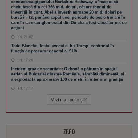
conducerea gigantului Berkshire Hathaway, a început să
cheltuiască din cei 366 mld. dolari, cât are fondul de
investiţii în cont. Abel a investit aproape 20 mld. dolari pe
bursă în T2, punând capăt unei perioade de peste trei ani în
care în care conglomeratul din Omaha a fost vânzător net de
acţiuni
ieri, 21:02
Todd Blanche, fostul avocat al lui Trump, confirmat în
funcţia de procuror general al SUA
ieri, 17:20
Incident grav de securitate: O dronă a pătruns în spaţiul
aerian al Bulgariei dinspre România, sâmbătă dimineaţă, şi
a explodat la aproximativ 100 de metri în interiorul graniţei
ieri, 17:17
Vezi mai multe ştiri
ZF.RO