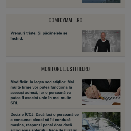
COMEDYMALL.RO
Vremuri triste. Şi păcănelele se
închid.
MONITORULJUSTITIEI.RO
Modificări la legea societăţilor: Mai
multe firme vor putea funcţiona la
aceeaşi adresă, iar o persoană va
putea fi asociat unic în mai multe
SRL
Decizie ÎCCJ: Dacă laşi o persoană ce
a consumat alcool să îţi conducă
maşina, răspunzi penal doar dacă
alcoolemia şoferului trece de 0,80 g/l