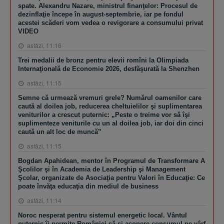
spate. Alexandru Nazare, ministrul finanţelor: Procesul de
dezinflaţie începe în august-septembrie, iar pe fondul
acestei scăderi vom vedea o revigorare a consumului privat
VIDEO
astăzi, 11:16
Trei medalii de bronz pentru elevii romîni la Olimpiada
Internaţională de Economie 2026, desfăşurată la Shenzhen
astăzi, 11:15
Semne că urmează vremuri grele? Numărul oamenilor care
caută al doilea job, reducerea cheltuielilor şi suplimentarea
veniturilor a crescut puternic: „Peste o treime vor să îşi
suplimenteze veniturile cu un al doilea job, iar doi din cinci
caută un alt loc de muncă”
astăzi, 11:15
Bogdan Apahidean, mentor în Programul de Transformare A
Şcolilor şi în Academia de Leadership şi Management
Şcolar, organizate de Asociaţia pentru Valori în Educaţie: Ce
poate învăţa educaţia din mediul de business
astăzi, 11:14
Noroc nesperat pentru sistemul energetic local. Vântul
puternic îi permite României să-şi acopere consumul pe vârf