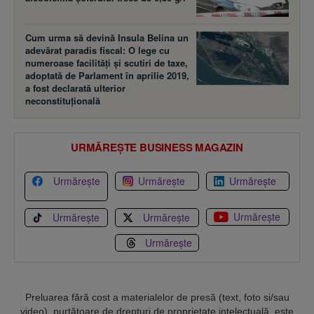
Cum urma să devină Insula Belina un
adevărat paradis fiscal: O lege cu
numeroase facilităţi şi scutiri de taxe,
adoptată de Parlament în aprilie 2019,
a fost declarată ulterior
neconstituţională
URMĂREȘTE BUSINESS MAGAZIN
Urmărește
Urmărește
Urmărește
Urmărește
Urmărește
Urmărește
Urmărește
Preluarea fără cost a materialelor de presă (text, foto si/sau
video), purtătoare de drepturi de proprietate intelectuală, este