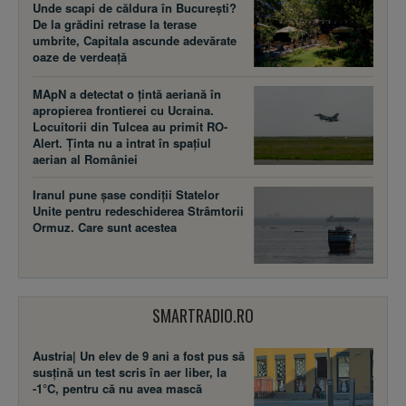
Unde scapi de căldura în București?
De la grădini retrase la terase
umbrite, Capitala ascunde adevărate
oaze de verdeață
MApN a detectat o țintă aeriană în
apropierea frontierei cu Ucraina.
Locuitorii din Tulcea au primit RO-
Alert. Ținta nu a intrat în spațiul
aerian al României
Iranul pune șase condiții Statelor
Unite pentru redeschiderea Strâmtorii
Ormuz. Care sunt acestea
SMARTRADIO.RO
Austria| Un elev de 9 ani a fost pus să
susţină un test scris în aer liber, la
-1°C, pentru că nu avea mască