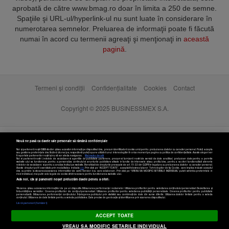
aprobată de către www.bmag.ro doar în limita a 250 de semne.
Spaţiile şi URL-ul/hyperlink-ul nu sunt luate în considerare în
numerotarea semnelor. Preluarea de informaţii poate fi făcută
numai în acord cu termenii agreaţi şi menţionaţi in
această
pagină
.
Termeni și condiții
Confidențialitate
Cookies
Contact
Copyright © 2025 BUSINESSMEX S.A.
Nouă ne pasă ca datele tale personale să rămână confidențiale
Noi și partenerii noștri
589
stocăm și/sau accesăm informații pe dispozitivul dvs., precum identificatorii cookie unici pentru prelucrarea datelor cu caracter personal. Puteți accepta
sau gestiona preferințele dvs. făcând clic mai jos, respectiv vă puteți opune utilizării unui interes legitim în orice moment pe pagina cu politica de confidențialitate. Aceste alegeri vor
fi raportate partenerilor noștri și nu vă vor afecta navigarea.
Mai multe detalii
Noi si partenerii nostri (retelele de socializare si agentiile de publicitate partenere, precum si furnizorii nostri de servicii de date analitice) prelucram date pentru a permite
website-ului sa functioneze, pentru a personaliza continutul si anunturile publicitare afisate in functie de interesele si/sau profilul dvs., pentru a va oferi functionalitati aferente
retelelor de socializare si pentru a analiza traficul pe website. Beneficiati de drepturile prevazute de art. 15-22 din GDPR in legatura cu prelucrarea datelor cu caracter personal.
Aceste drepturi pot fi exercitate prin modalitatea indicata
aici
. Prin click pe “ACCEPT TOATE”, acceptati folosirea tuturor Tehnologiilor de tip Cookie, care implica inclusiv acceptul
dvs. cu privire la stocarea/accesarea informatiilor de catre Vendor-ii cu care colaboram. Prin click pe “VREAU SA MODIFIC SETARILE INDIVIDUAL” puteti schimba preferintele in
mod individual, mai putin cele legate de cookie strict necesare pentru functionarea website-ului.
Atât noi, cât și partenerii noștri prelucrăm datele pentru a oferi:
Stocarea și/sau accesarea informațiilor de pe un dispozitiv. Măsurarea performanței reclamelor. Utilizarea profilurilor pentru selectarea conținutului personalizat. Dezvoltarea și
îmbunătățirea serviciilor. Crearea profilurilor de conținut personalizat. Utilizarea profilurilor pentru selectarea publicității personalizate. Crearea profilurilor pentru publicitate
personalizată. Măsurarea performanței conținutului. Înțelegerea publicului prin statistici sau combinații de date din surse diferite. Utilizarea datelor limitate pentru a selecta
Setări cookies
conținutul. Utilizarea de date limitate pentru a selecta publicitatea. Date precise de geolocație și identificarea prin scanarea dispozitivului.
Listă parteneri (furnizori)
ACCEPT TOATE
VREAU SA MODIFIC SETARILE INDIVIDUAL