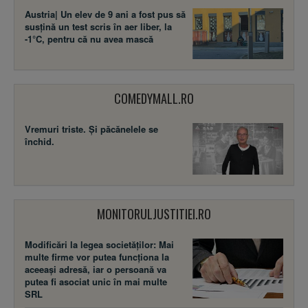
Austria| Un elev de 9 ani a fost pus să
susţină un test scris în aer liber, la
-1°C, pentru că nu avea mască
COMEDYMALL.RO
Vremuri triste. Şi păcănelele se
închid.
MONITORULJUSTITIEI.RO
Modificări la legea societăţilor: Mai
multe firme vor putea funcţiona la
aceeaşi adresă, iar o persoană va
putea fi asociat unic în mai multe
SRL