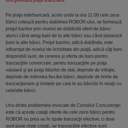
funcţionează piaţa financiară.
Pe piaţa interbancară, acolo unde la ora 11.00 cele zece
bănci cotează pentru stabilirea ROBOR-ului, se formează
preţul banilor prin nivelul de dobândă oferit de bănci
atunci când atrag bani de la alte bănci sau când plasează
bani la alte bănci. Preţul banilor, adică dobânda, este
influenţat de nivelul de lichiditate din piaţă, adică câţi bani
disponibili sunt, de cererea şi oferta de bani pentru
tranzacţiile comerciale, pentru tranzacţiile pe piaţa
valutară şi pe piaţa titlurilor de stat, depinde de inflaţie,
depinde de mărimea fiecăre bănci, depinde de liniile de
tranzacţionare şi limitele pe care le au băncile în relaţii cu
celelalte bănci.
Una dintre problemele invocate de Consiliul Concurenţei
este că aceste cotaţii oferite de cele zece bănci pentru
ROBOR nu prea au în spate tranzacţii efective, ci doar
sunt puse nişte cotaţii, iar tranzacţiile efective sunt