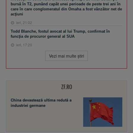
bursă în T2, punând capăt unei perioade de peste trei ani în
care în care conglomeratul din Omaha a fost vânzător net de
acţiuni
ieri, 21:02
Todd Blanche, fostul avocat al lui Trump, confirmat în
funcţia de procuror general al SUA
ieri, 17:20
Vezi mai multe ştiri
ZF.RO
China devastează ultima redută a
industriei germane