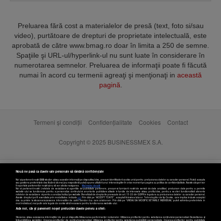
Preluarea fără cost a materialelor de presă (text, foto si/sau
video), purtătoare de drepturi de proprietate intelectuală, este
aprobată de către www.bmag.ro doar în limita a 250 de semne.
Spaţiile şi URL-ul/hyperlink-ul nu sunt luate în considerare în
numerotarea semnelor. Preluarea de informaţii poate fi făcută
numai în acord cu termenii agreaţi şi menţionaţi in
această
pagină
.
Termeni și condiții
Confidențialitate
Cookies
Contact
Copyright © 2025 BUSINESSMEX S.A.
Nouă ne pasă ca datele tale personale să rămână confidențiale
Noi și partenerii noștri
589
stocăm și/sau accesăm informații pe dispozitivul dvs., precum identificatorii cookie unici pentru prelucrarea datelor cu caracter personal. Puteți accepta
sau gestiona preferințele dvs. făcând clic mai jos, respectiv vă puteți opune utilizării unui interes legitim în orice moment pe pagina cu politica de confidențialitate. Aceste alegeri vor
fi raportate partenerilor noștri și nu vă vor afecta navigarea.
Mai multe detalii
Noi si partenerii nostri (retelele de socializare si agentiile de publicitate partenere, precum si furnizorii nostri de servicii de date analitice) prelucram date pentru a permite
website-ului sa functioneze, pentru a personaliza continutul si anunturile publicitare afisate in functie de interesele si/sau profilul dvs., pentru a va oferi functionalitati aferente
retelelor de socializare si pentru a analiza traficul pe website. Beneficiati de drepturile prevazute de art. 15-22 din GDPR in legatura cu prelucrarea datelor cu caracter personal.
Aceste drepturi pot fi exercitate prin modalitatea indicata
aici
. Prin click pe “ACCEPT TOATE”, acceptati folosirea tuturor Tehnologiilor de tip Cookie, care implica inclusiv acceptul
dvs. cu privire la stocarea/accesarea informatiilor de catre Vendor-ii cu care colaboram. Prin click pe “VREAU SA MODIFIC SETARILE INDIVIDUAL” puteti schimba preferintele in
mod individual, mai putin cele legate de cookie strict necesare pentru functionarea website-ului.
Atât noi, cât și partenerii noștri prelucrăm datele pentru a oferi:
Stocarea și/sau accesarea informațiilor de pe un dispozitiv. Măsurarea performanței reclamelor. Utilizarea profilurilor pentru selectarea conținutului personalizat. Dezvoltarea și
îmbunătățirea serviciilor. Crearea profilurilor de conținut personalizat. Utilizarea profilurilor pentru selectarea publicității personalizate. Crearea profilurilor pentru publicitate