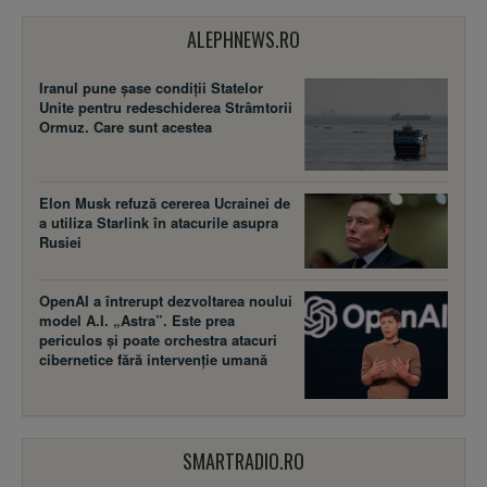
ALEPHNEWS.RO
Iranul pune șase condiții Statelor
Unite pentru redeschiderea Strâmtorii
Ormuz. Care sunt acestea
Elon Musk refuză cererea Ucrainei de
a utiliza Starlink în atacurile asupra
Rusiei
OpenAI a întrerupt dezvoltarea noului
model A.I. „Astra”. Este prea
periculos și poate orchestra atacuri
cibernetice fără intervenție umană
SMARTRADIO.RO