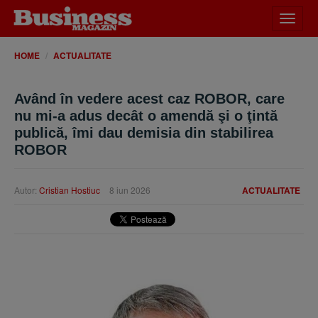
Desch
meniu
HOME
ACTUALITATE
Având în vedere acest caz ROBOR, care
nu mi-a adus decât o amendă şi o ţintă
publică, îmi dau demisia din stabilirea
ROBOR
Autor:
Cristian Hostiuc
8 iun 2026
ACTUALITATE