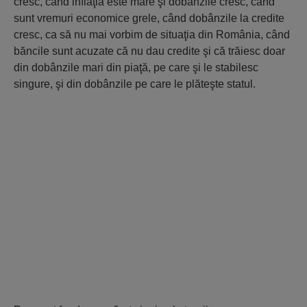
cresc, când inflaţia este mare şi dobânzile cresc, când
sunt vremuri economice grele, când dobânzile la credite
cresc, ca să nu mai vorbim de situaţia din România, când
băncile sunt acuzate că nu dau credite şi că trăiesc doar
din dobânzile mari din piaţă, pe care şi le stabilesc
singure, şi din dobânzile pe care le plăteşte statul.