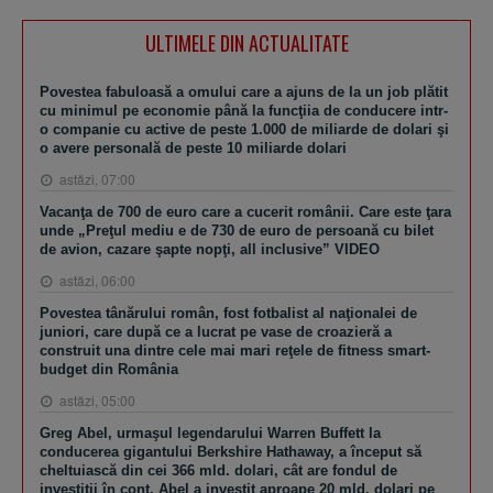
ULTIMELE DIN ACTUALITATE
Povestea fabuloasă a omului care a ajuns de la un job plătit
cu minimul pe economie până la funcţiia de conducere intr-
o companie cu active de peste 1.000 de miliarde de dolari şi
o avere personală de peste 10 miliarde dolari
astăzi, 07:00
Vacanţa de 700 de euro care a cucerit românii. Care este ţara
unde „Preţul mediu e de 730 de euro de persoană cu bilet
de avion, cazare şapte nopţi, all inclusive” VIDEO
astăzi, 06:00
Povestea tânărului român, fost fotbalist al naţionalei de
juniori, care după ce a lucrat pe vase de croazieră a
construit una dintre cele mai mari reţele de fitness smart-
budget din România
astăzi, 05:00
Greg Abel, urmaşul legendarului Warren Buffett la
conducerea gigantului Berkshire Hathaway, a început să
cheltuiască din cei 366 mld. dolari, cât are fondul de
investiţii în cont. Abel a investit aproape 20 mld. dolari pe