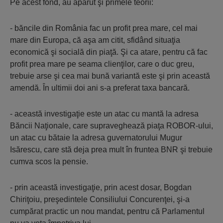
Pe acest fond, au apărut şi primele teorii:
- băncile din România fac un profit prea mare, cel mai
mare din Europa, că aşa am citit, sfidând situaţia
economică şi socială din piaţă. Şi ca atare, pentru că fac
profit prea mare pe seama clienţilor, care o duc greu,
trebuie arse şi cea mai bună variantă este şi prin această
amendă. În ultimii doi ani s-a preferat taxa bancară.
- această investigaţie este un atac cu mantă la adresa
Băncii Naţionale, care supraveghează piaţa ROBOR-ului,
un atac cu bătaie la adresa guvernatorului Mugur
Isărescu, care stă deja prea mult în fruntea BNR şi trebuie
cumva scos la pensie.
- prin această investigaţie, prin acest dosar, Bogdan
Chiriţoiu, preşedintele Consiliului Concurenţei, şi-a
cumpărat practic un nou mandat, pentru că Parlamentul