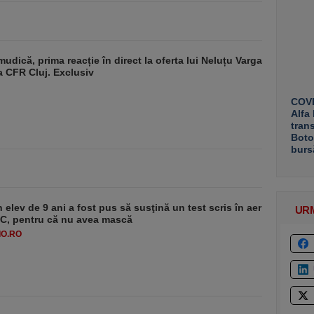
udică, prima reacție în direct la oferta lui Neluțu Varga
a CFR Cluj. Exclusiv
COVE
Alfa
tran
Boto
burs
 elev de 9 ani a fost pus să susţină un test scris în aer
UR
-1°C, pentru că nu avea mască
O.RO