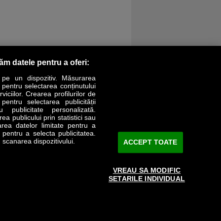
răm datele pentru a oferi:
 pe un dispozitiv. Măsurarea
r pentru selectarea conținutului
iciilor. Crearea profilurilor de
 pentru selectarea publicității
LIFESTYLE
SPECIAL
OPINII
u publicitate personalizată.
a publicului prin statistici sau
area datelor limitate pentru a
Revista Business Magazin
e pentru a selecta publicitatea.
 scanarea dispozitivului.
ACCEPT TOATE
Abonează-te şi primeşte revista acasă
saptămânal
VREAU SA MODIFIC
Discount:
15%
SETARILE INDIVIDUAL
Arhivă revistă
ABONARE