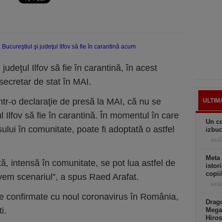
udeţul Ilfov să fie în carantină, în acest
ecretar de stat în MAI.
ntr-o declaraţie de presă la MAI, că nu se
ULTIM
 Ilfov să fie în carantină. În momentul în care
Un co
ului în comunitate, poate fi adoptată o astfel
izbuc
astă
Meta
tă, intensă în comunitate, se pot lua astfel de
istor
copii
vem scenariul”, a spus Raed Arafat.
astă
e confirmate cu noul coronavirus în România,
Drago
i.
Mega
Hiros