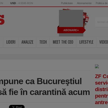
RON
USD
- 4.5595 RON
Publicitate
Abonamente
Politica de
ABONARE
Y
LIDERI
ANALIZE
TECH
MEET THE CEO
LIFESTYLE
VIDEO
ZF C
impune ca Bucureştiul
servi
distr
 să fie în carantină acum
pentr
antre