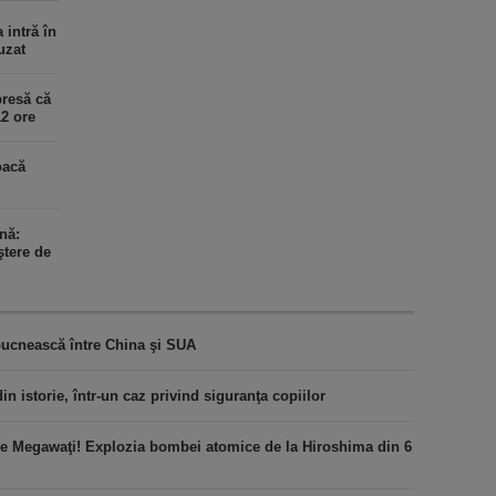
 intră în
uzat
presă că
12 ore
oacă
nă:
ştere de
zbucnească între China şi SUA
 istorie, într-un caz privind siguranţa copiilor
de Megawaţi! Explozia bombei atomice de la Hiroshima din 6