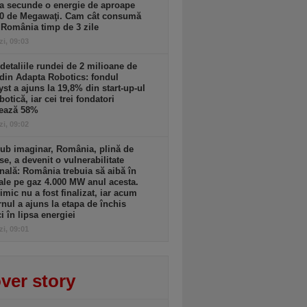
a secunde o energie de aproape
00 de Megawaţi. Cam cât consumă
 România timp de 3 zile
zi, 09:03
detaliile rundei de 2 milioane de
din Adapta Robotics: fondul
yst a ajuns la 19,8% din start-up-ul
botică, iar cei trei fondatori
rează 58%
zi, 09:02
ub imaginar, România, plină de
se, a devenit o vulnerabilitate
nală: România trebuia să aibă în
ale pe gaz 4.000 MW anul acesta.
imic nu a fost finalizat, iar acum
nul a ajuns la etapa de închis
ci în lipsa energiei
zi, 09:01
ver story