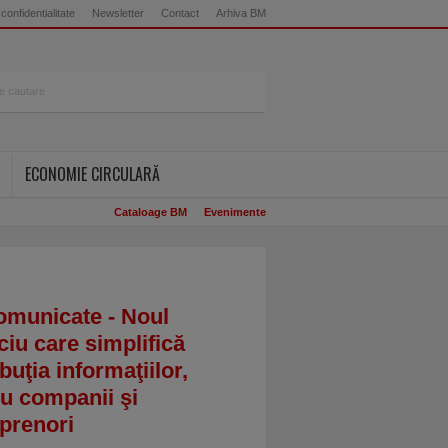
 confidentialitate
Newsletter
Contact
Arhiva BM
ECONOMIE CIRCULARĂ
Cataloage BM
Evenimente
omunicate - Noul
ciu care simplifică
ibuţia informaţiilor,
u companii şi
prenori