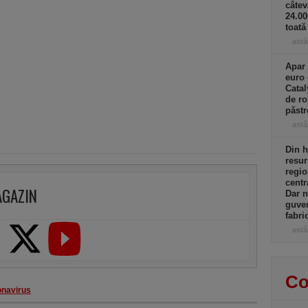
câtev
24.0
toată
astă
Apar 
euro 
Catal
de ro
păst
astă
Din h
resur
regio
centr
AGAZIN
Dar n
guver
fabri
astă
Co
onavirus