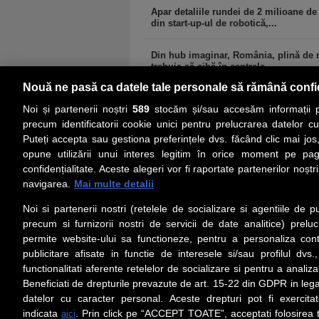
Apar detaliile rundei de 2 milioane de
din start-up-ul de robotică,...
Din hub imaginar, România, plină de r
trebuia să aibă în centrale...
Nouă ne pasă ca datele tale personale să rămână confi
Noi și partenerii noștri
589
stocăm și/sau accesăm informații pe
precum identificatorii cookie unici pentru prelucrarea datelor c
Puteți accepta sau gestiona preferințele dvs. făcând clic mai jos,
PRIMA PAGINĂ
ACTUALITATE
CO
opune utilizării unui interes legitim în orice moment pe pag
confidențialitate. Aceste alegeri vor fi raportate partenerilor noștr
navigarea.
Mai multe detalii
Social
Link-
Noi si partenerii nostri (retelele de socializare si agentiile de p
Z
iarul
Urmareste-ne pe Facebook
precum si furnizorii nostri de servicii de date analitice) prel
Despre
permite website-ului sa functioneze, pentru a personaliza conti
Contac
publicitare afisate in functie de interesele si/sau profilul dvs
Contac
functionalitati aferente retelelor de socializare si pentru a analiza
Beneficiati de drepturile prevazute de art. 15-22 din GDPR in leg
Contac
datelor cu caracter personal. Aceste drepturi pot fi exercita
Abonam
indicata
. Prin click pe “ACCEPT TOATE”, acceptati folosirea t
aici
Redact