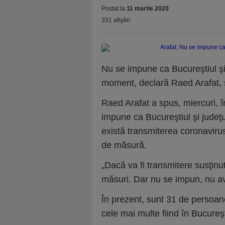
Postat la
11 martie 2020
331 afişări
Nu se impune ca Bucureştiul şi j
moment, declară Raed Arafat, s
Raed Arafat a spus, miercuri, î
impune ca Bucureştiul şi judeţul
există transmiterea coronavirus
de măsură.
„Dacă va fi transmitere susţinu
măsuri. Dar nu se impun, nu a
În prezent, sunt 31 de persoan
cele mai multe fiind în Bucureşt