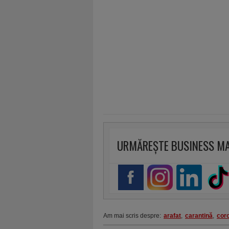
URMĂREȘTE BUSINESS M
Am mai scris despre:
arafat
,
carantină
,
cor