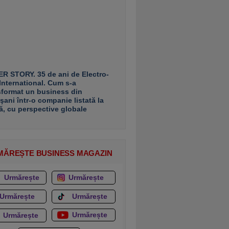
R STORY. 35 de ani de Electro-
 International. Cum s-a
sformat un business din
şani într-o companie listată la
ă, cu perspective globale
MĂREȘTE BUSINESS MAGAZIN
Urmărește
Urmărește
Urmărește
Urmărește
Urmărește
Urmărește