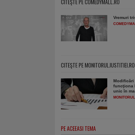
CITEŞTE PE COMEDYMALL.RO
Vremuri tri
COMEDYMA
CITEŞTE PE MONITORULJUSTITIEI.RO
Modificări
funcţiona 
unic în ma
MONITORULJ
PE ACEEASI TEMA