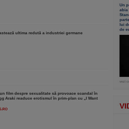
Un p
abia
Stan
part
lui d
de e
stează ultima redută a industriei germane
vezi c
un film despre sexualitate să provoace scandal în
g Araki readuce erotismul în prim-plan cu „I Want
VI
S.RO