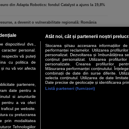
 euro din Adapta Robotics: fondul Catalyst a ajuns la 19,8%
esurse, a devenit o vulnerabilitate regională: România
dențiale
Atât noi, cât și partenerii noștri preluc
 dispozitivul dvs.,
Stocarea și/sau accesarea informațiilor de
u caracter personal.
performanței reclamelor. Utilizarea profilurilo
personalizat. Dezvoltarea și îmbunătățirea serv
 respectiv vă puteți
conținut personalizat. Utilizarea profilurilor
VER STORY
LIDERI
ANALIZE
HI-TECH
MEET THE CEO
ina cu politica de
personalizate. Crearea profilurilor pentr
i și nu vă vor afecta
Măsurarea performanței conținutului. Înțelegere
combinații de date din surse diferite. Utiliz
uri utile
Servicii
selecta conținutul. Utilizarea de date limitat
Date precise de geolocație și identificarea prin
ublicitate partenere,
Listă parteneri (furnizori)
 Financiar
Politica de confidentialitate
Newsletter
ucram date pentru a
 Noi
Termeni si conditii
RSS
nutul si anunturile
t Redactie
About cookies
., pentru a va oferi
t Marketing
 traficul pe website.
atura cu prelucrarea
t Vanzari
te prin modalitatea
ente print
uturor Tehnologiilor
orii BM