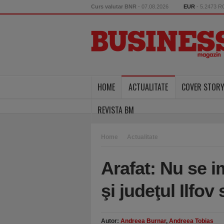
Curs valutar BNR
- 07.08.2026
EUR
- 5.2473 
HOME
ACTUALITATE
COVER STOR
REVISTA BM
Home
Actualitate
Arafat: Nu se 
şi judeţul Ilfov
Autor:
Andreea Burnar
,
Andreea Tobias