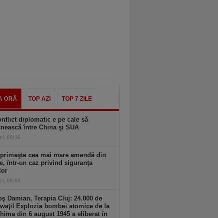
A ORĂ
TOP AZI
TOP 7 ZILE
nflict diplomatic e pe cale să
nească între China şi SUA
zi, 09:16
 primeşte cea mai mare amendă din
ie, într-un caz privind siguranţa
lor
zi, 09:04
ş Damian, Terapia Cluj: 24.000 de
waţi! Explozia bombei atomice de la
hima din 6 august 1945 a eliberat în