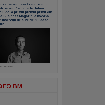
ariu închis după 17 ani, unul nou
 deschis. Povestea lui Iulian
ciu de la primul premiu primit din
ea Business Magazin la maşina
e investiţii de sute de milioane
uro
ontinuarea
DEO BM