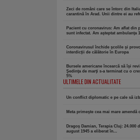
Zeci de români care se întorc din Italia
carantină în Arad. Unii dintre ei au ref
Pacient cu coronavirus: Am aflat din 
sunt infectat. Am aşteptat ambulanţa 
Coronavirusul închide şcolile şi prov
interdicţii de călătorie în Europa
Bursele americane încearcă să îşi revi
Şedinţa de marţi s-a terminat cu o cre
5%
ULTIMELE DIN ACTUALITATE
Un conflict diplomatic e pe cale să i
Meta primeşte cea mai mare amendă din
Dragoş Damian, Terapia Cluj: 24.000 
august 1945 a eliberat în...