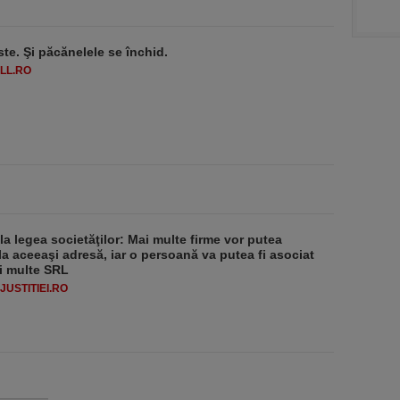
ste. Şi păcănelele se închid.
LL.RO
 la legea societăţilor: Mai multe firme vor putea
la aceeaşi adresă, iar o persoană va putea fi asociat
i multe SRL
USTITIEI.RO