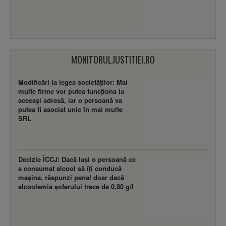
MONITORULJUSTITIEI.RO
Modificări la legea societăţilor: Mai
multe firme vor putea funcţiona la
aceeaşi adresă, iar o persoană va
putea fi asociat unic în mai multe
SRL
Decizie ÎCCJ: Dacă laşi o persoană ce
a consumat alcool să îţi conducă
maşina, răspunzi penal doar dacă
alcoolemia şoferului trece de 0,80 g/l