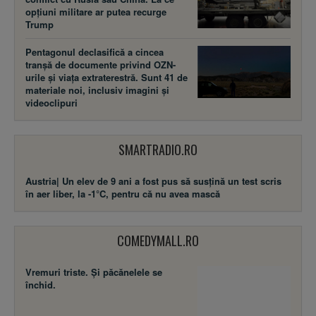
opțiuni militare ar putea recurge
Trump
Pentagonul declasifică a cincea
tranșă de documente privind OZN-
urile și viața extraterestră. Sunt 41 de
materiale noi, inclusiv imagini și
videoclipuri
SMARTRADIO.RO
Austria| Un elev de 9 ani a fost pus să susţină un test scris
în aer liber, la -1°C, pentru că nu avea mască
COMEDYMALL.RO
Vremuri triste. Şi păcănelele se
închid.