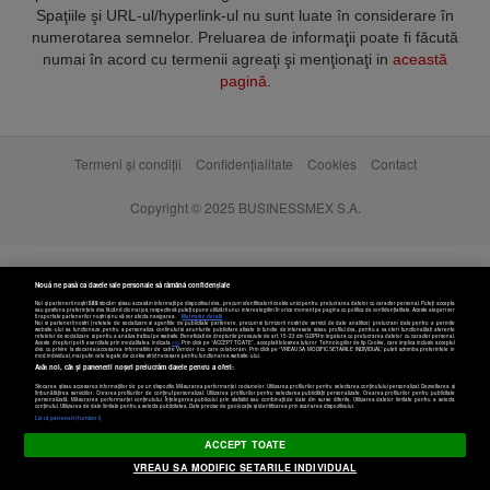
Spaţiile şi URL-ul/hyperlink-ul nu sunt luate în considerare în
numerotarea semnelor. Preluarea de informaţii poate fi făcută
numai în acord cu termenii agreaţi şi menţionaţi in
această
pagină
.
Termeni și condiții
Confidențialitate
Cookies
Contact
Copyright © 2025 BUSINESSMEX S.A.
Nouă ne pasă ca datele tale personale să rămână confidențiale
Noi și partenerii noștri
589
stocăm și/sau accesăm informații pe dispozitivul dvs., precum identificatorii cookie unici pentru prelucrarea datelor cu caracter personal. Puteți accepta
sau gestiona preferințele dvs. făcând clic mai jos, respectiv vă puteți opune utilizării unui interes legitim în orice moment pe pagina cu politica de confidențialitate. Aceste alegeri vor
fi raportate partenerilor noștri și nu vă vor afecta navigarea.
Mai multe detalii
Noi si partenerii nostri (retelele de socializare si agentiile de publicitate partenere, precum si furnizorii nostri de servicii de date analitice) prelucram date pentru a permite
website-ului sa functioneze, pentru a personaliza continutul si anunturile publicitare afisate in functie de interesele si/sau profilul dvs., pentru a va oferi functionalitati aferente
retelelor de socializare si pentru a analiza traficul pe website. Beneficiati de drepturile prevazute de art. 15-22 din GDPR in legatura cu prelucrarea datelor cu caracter personal.
Aceste drepturi pot fi exercitate prin modalitatea indicata
aici
. Prin click pe “ACCEPT TOATE”, acceptati folosirea tuturor Tehnologiilor de tip Cookie, care implica inclusiv acceptul
dvs. cu privire la stocarea/accesarea informatiilor de catre Vendor-ii cu care colaboram. Prin click pe “VREAU SA MODIFIC SETARILE INDIVIDUAL” puteti schimba preferintele in
mod individual, mai putin cele legate de cookie strict necesare pentru functionarea website-ului.
Atât noi, cât și partenerii noștri prelucrăm datele pentru a oferi:
Stocarea și/sau accesarea informațiilor de pe un dispozitiv. Măsurarea performanței reclamelor. Utilizarea profilurilor pentru selectarea conținutului personalizat. Dezvoltarea și
îmbunătățirea serviciilor. Crearea profilurilor de conținut personalizat. Utilizarea profilurilor pentru selectarea publicității personalizate. Crearea profilurilor pentru publicitate
personalizată. Măsurarea performanței conținutului. Înțelegerea publicului prin statistici sau combinații de date din surse diferite. Utilizarea datelor limitate pentru a selecta
Setări cookies
conținutul. Utilizarea de date limitate pentru a selecta publicitatea. Date precise de geolocație și identificarea prin scanarea dispozitivului.
Listă parteneri (furnizori)
ACCEPT TOATE
VREAU SA MODIFIC SETARILE INDIVIDUAL