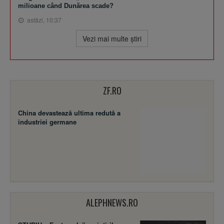
milioane când Dunărea scade?
astăzi, 10:37
Vezi mai multe ştiri
ZF.RO
China devastează ultima redută a
industriei germane
ALEPHNEWS.RO