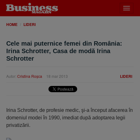
Desch
meniu
HOME
LIDERI
Cele mai puternice femei din România:
Irina Schrotter, Casa de modă Irina
Schrotter
Autor:
Cristina Roşca
18 mar 2013
LIDERI
Irina Schrotter, de profesie medic, şi-a început afacerea în
domeniul modei în 1990, imediat după adoptarea legii
privatizării.