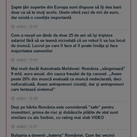
Şapte ţări superbe din Europa sunt dispuse să îţi dea bani
doar ca să te muţi acolo. Unele oferă zeci de mii de euro,
dar există o condiţie importantă
astăzi, 12:00
Cum a reuşit un tânăr de doar 25 de ani să îşi tripleze
salariul fără să se teamă niciodată că un robot îi va lua locul
de muncă. Lucrul pe care îl face el îl poate învăţa şi face
majoritatea oamenilor
astăzi, 10:40
Mai mult decât Autostrada Moldovei: România „sângerează”
9 mld. euro anual. din cauza fraudei de tip carusel. „Avem
peste 20% din muncă evaluată ca muncă nedeclarată, deci
nefiscalizată. Avem antreprenori cinstiţi, dar şi antreprenori
care fentează sistemul”
astăzi, 10:38
Deşi pe hârtie România este considerată ”safe” pentru
investitori, prima de risc şi dobânzile plătite de stat sunt
similare cu ale Serbiei, cu rating mai slab VIDEO
astăzi, 10:37
Bulgaria a devenit „bateria” României. Cum fac vecinii