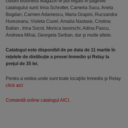
cititorii Business Magazin le pot regăsi în paginile
catalogului sunt: Irina Schrotter, Camelia Sucu, Aneta
Bogdan, Carmen Adamescu, Maria Grapini, Rucsandra
Hurezeanu, Violeta Ciurel, Amalia Nastase, Cristina
Batlan , Irina Socol, Monica Iavorschi, Adina Pascu,
Andreea Mihai, Georgeta Serban, dar şi multe altele.
Catalogul este disponibil de pe data de 11 martie în
reţelele de distibuţie a presei Inmedio şi Relay la
preţul de 35 lei.
Pentru a vedea unde sunt toate locaţiile Inmedio şi Relay
click aici
Comandă online catalogul AICI.