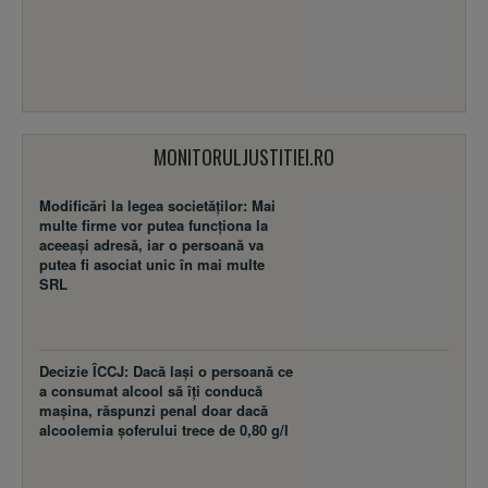
MONITORULJUSTITIEI.RO
Modificări la legea societăţilor: Mai
multe firme vor putea funcţiona la
aceeaşi adresă, iar o persoană va
putea fi asociat unic în mai multe
SRL
Decizie ÎCCJ: Dacă laşi o persoană ce
a consumat alcool să îţi conducă
maşina, răspunzi penal doar dacă
alcoolemia şoferului trece de 0,80 g/l