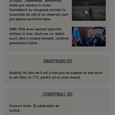
STUDIU. „Fantomele” amintirilor
uitate pot rămâne în creier.
Cercetătorii au recuperat amintiri la
musculițe de oțet și au observat cum
pot apărea amintirile false
CNN: SUA şi-au epuizat opțiunile
militare în Iran, dacă vor un război
scurt, fără o invazie terestră, conform
generalului Caine
SMARTRADIO.RO
Austria| Un elev de 9 ani a fost pus să susţină un test scris
în aer liber, la -1°C, pentru că nu avea mască
COMEDYMALL.RO
Vremuri triste. Şi păcănelele se
închid.