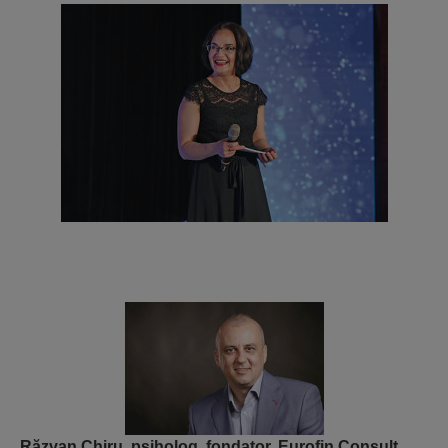
Răzvan Chiru, psiholog, fondator, Eurofin Consult