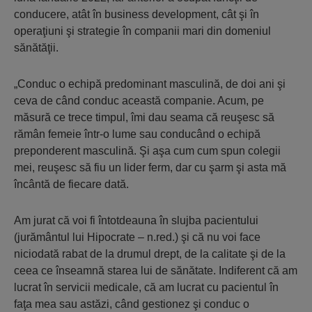
conducere, atât în business development, cât şi în
operaţiuni şi strategie în companii mari din domeniul
sănătăţii.
„Conduc o echipă predominant masculină, de doi ani şi
ceva de când conduc această companie. Acum, pe
măsură ce trece timpul, îmi dau seama că reuşesc să
rămân femeie într-o lume sau conducând o echipă
preponderent masculină. Şi aşa cum cum spun colegii
mei, reuşesc să fiu un lider ferm, dar cu şarm şi asta mă
încântă de fiecare dată.
Am jurat că voi fi întotdeauna în slujba pacientului
(jurământul lui Hipocrate – n.red.) şi că nu voi face
niciodată rabat de la drumul drept, de la calitate şi de la
ceea ce înseamnă starea lui de sănătate. Indiferent că am
lucrat în servicii medicale, că am lucrat cu pacientul în
faţa mea sau astăzi, când gestionez şi conduc o