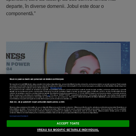
departe, în diverse domenii. Jobul este doar o
componentă.”
Nouă ne pasă ca datele tale personale să rămână confidențiale
Noi și partenerii noștri
589
stocăm și/sau accesăm informații pe dispozitivul dvs., precum identificatorii cookie unici pentru prelucrarea datelor cu caracter personal. Puteți accepta
sau gestiona preferințele dvs. făcând clic mai jos, respectiv vă puteți opune utilizării unui interes legitim în orice moment pe pagina cu politica de confidențialitate. Aceste alegeri vor
fi raportate partenerilor noștri și nu vă vor afecta navigarea.
Mai multe detalii
Noi si partenerii nostri (retelele de socializare si agentiile de publicitate partenere, precum si furnizorii nostri de servicii de date analitice) prelucram date pentru a permite
website-ului sa functioneze, pentru a personaliza continutul si anunturile publicitare afisate in functie de interesele si/sau profilul dvs., pentru a va oferi functionalitati aferente
retelelor de socializare si pentru a analiza traficul pe website. Beneficiati de drepturile prevazute de art. 15-22 din GDPR in legatura cu prelucrarea datelor cu caracter personal.
Aceste drepturi pot fi exercitate prin modalitatea indicata
aici
. Prin click pe “ACCEPT TOATE”, acceptati folosirea tuturor Tehnologiilor de tip Cookie, care implica inclusiv acceptul
dvs. cu privire la stocarea/accesarea informatiilor de catre Vendor-ii cu care colaboram. Prin click pe “VREAU SA MODIFIC SETARILE INDIVIDUAL” puteti schimba preferintele in
mod individual, mai putin cele legate de cookie strict necesare pentru functionarea website-ului.
Atât noi, cât și partenerii noștri prelucrăm datele pentru a oferi:
Stocarea și/sau accesarea informațiilor de pe un dispozitiv. Măsurarea performanței reclamelor. Utilizarea profilurilor pentru selectarea conținutului personalizat. Dezvoltarea și
îmbunătățirea serviciilor. Crearea profilurilor de conținut personalizat. Utilizarea profilurilor pentru selectarea publicității personalizate. Crearea profilurilor pentru publicitate
personalizată. Măsurarea performanței conținutului. Înțelegerea publicului prin statistici sau combinații de date din surse diferite. Utilizarea datelor limitate pentru a selecta
Setări cookies
conținutul. Utilizarea de date limitate pentru a selecta publicitatea. Date precise de geolocație și identificarea prin scanarea dispozitivului.
Listă parteneri (furnizori)
ACCEPT TOATE
VREAU SA MODIFIC SETARILE INDIVIDUAL