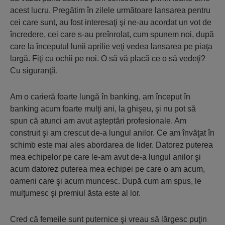
acest lucru. Pregătim în zilele următoare lansarea pentru
cei care sunt, au fost interesaţi şi ne-au acordat un vot de
încredere, cei care s-au preînrolat, cum spunem noi, după
care la începutul lunii aprilie veţi vedea lansarea pe piaţa
largă. Fiţi cu ochii pe noi. O să vă placă ce o să vedeţi?
Cu siguranţă.
Am o carieră foarte lungă în banking, am început în
banking acum foarte mulţi ani, la ghişeu, şi nu pot să
spun că atunci am avut aşteptări profesionale. Am
construit şi am crescut de-a lungul anilor. Ce am învăţat în
schimb este mai ales abordarea de lider. Datorez puterea
mea echipelor pe care le-am avut de-a lungul anilor şi
acum datorez puterea mea echipei pe care o am acum,
oameni care şi acum muncesc. După cum am spus, le
mulţumesc şi premiul ăsta este al lor.
Cred că femeile sunt puternice şi vreau să lărgesc puţin