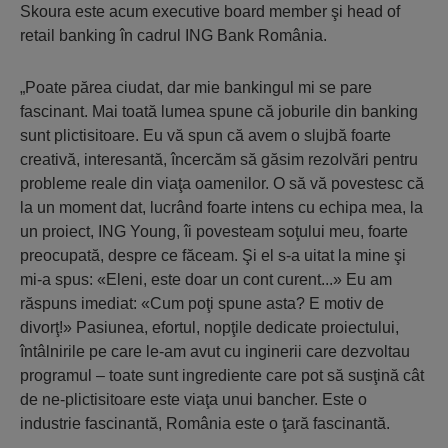
Skoura este acum executive board member şi head of
retail banking în cadrul ING Bank România.
„Poate părea ciudat, dar mie bankingul mi se pare
fascinant. Mai toată lumea spune că joburile din banking
sunt plictisitoare. Eu vă spun că avem o slujbă foarte
creativă, interesantă, încercăm să găsim rezolvări pentru
probleme reale din viaţa oamenilor. O să vă povestesc că
la un moment dat, lucrând foarte intens cu echipa mea, la
un proiect, ING Young, îi povesteam soţului meu, foarte
preocupată, despre ce făceam. Şi el s-a uitat la mine şi
mi-a spus: «Eleni, este doar un cont curent...» Eu am
răspuns imediat: «Cum poţi spune asta? E motiv de
divorţ!» Pasiunea, efortul, nopţile dedicate proiectului,
întâlnirile pe care le-am avut cu inginerii care dezvoltau
programul – toate sunt ingrediente care pot să susţină cât
de ne-plictisitoare este viaţa unui bancher. Este o
industrie fascinantă, România este o ţară fascinantă.