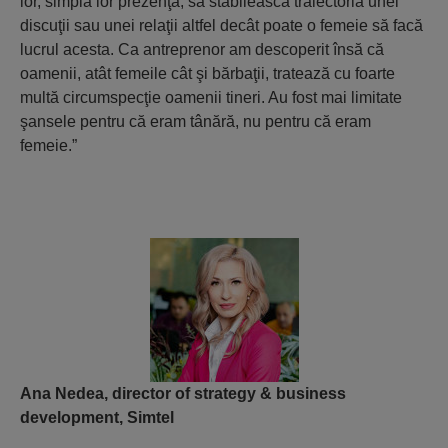
lor, simpla lor prezenţă, să stabilească traiectoria unei
discuţii sau unei relaţii altfel decât poate o femeie să facă
lucrul acesta. Ca antreprenor am descoperit însă că
oamenii, atât femeile cât şi bărbaţii, tratează cu foarte
multă circumspecţie oamenii tineri. Au fost mai limitate
şansele pentru că eram tânără, nu pentru că eram
femeie.”
Ana Nedea, director of strategy & business
development, Simtel