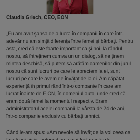
Claudia Griech, CEO, EON
„Eu am avut şansa de a lucra în companii în care într-
adevăr nu am simţit diferenţa între femei şi bărbaţi. Pentru
asta, cred că este foarte important ca şi noi, la rândul
nostru, să întreţinem cumva un un dialog, să ne ţinem
mintea deschisă, să putem să arătăm oamenilor din jurul
nostru că sunt lucruri pe care le apreciem la ei, sunt
lucruri pe care le avem de învăţat de la ei. Am căpătat
experienţă în primul rând într-o companie în care am
lucrat înainte de E.ON, în domeniul auto, unde cred că
eram două femei la momentul respectiv. Eram
administratorul acelei companii la vârsta de 24 de ani,
într-o companie exclusiv cu bărbaţi tehnici.
Când le-am spus: «Am nevoie să învăţ de la voi ceea ce
faceţi voi aici», automat nu a mai fost reacţia de