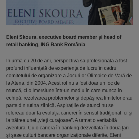
Eleni Skoura, executive board member şi head of
retail banking, ING Bank România
În urmă cu 20 de ani, perspectiva sa profesională a fost
profund influenţată de experienţa de lucru în cadrul
comitetului de organizare a Jocurilor Olimpice de Vară de
la Atena, din 2004. Acest rol nu a fost doar un loc de
muncă, ci o imersiune într-un mediu în care munca în
echipă, rezolvarea problemelor şi depăşirea limitelor erau
parte din rutina zilnică. Aspiraţiile de atunci nu se
refereau doar la evoluţia carierei în sensul tradiţional, ci şi
la trăirea unei „vieţi curajoase”. A urmat o veritabilă
aventură. Cu o carieră în banking dezvoltată în două ţări
şi şase culturi bancare organizaţionale diferite, Eleni