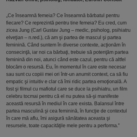
„Ce înseamnă femeia? Ce înseamnă bărbatul pentru
fiecare? Ce reprezintă pentru tine femeia? Eu cred, cum
zicea Jung (Carl Gustav Jung – medic, psiholog, psihiatru
elveţian – n.red.), că am şi partea de mascul şi partea
feminină. Când suntem în diverse contexte, acţionăm în
consecinţă, iar noi ca bărbaţi, trebuie să potenţăm partea
feminină din noi, atunci când este cazul, pentru că altfel
blocăm o resursă. Eu, în momentul în care este necesar
sau sunt cu copiii mei ori într-un anumit context, ca să fiu
empatic şi intuitiv e clar că îmi ridic partea emoţională. A
fost şi filmul cu mafiotul care se duce la psihiatru, un film
celebru tocmai pentru că el nu putea să-şi manifeste
această resursă în mediul în care exista. Balansul între
partea masculină şi cea feminină, în funcţie de contextul
în care mă aflu, îmi asigură sănătatea aceasta şi
resursele, toate capacităţile mele pentru a performa.”