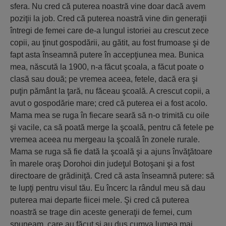
sfera. Nu cred că puterea noastră vine doar dacă avem
poziţii la job. Cred că puterea noastră vine din generaţii
întregi de femei care de-a lungul istoriei au crescut zece
copii, au ţinut gospodării, au gătit, au fost frumoase şi de
fapt asta înseamnă putere în accepţiunea mea. Bunica
mea, născută la 1900, n-a făcut şcoala, a făcut poate o
clasă sau două; pe vremea aceea, fetele, dacă era şi
puţin pământ la ţară, nu făceau şcoală. A crescut copii, a
avut o gospodărie mare; cred că puterea ei a fost acolo.
Mama mea se ruga în fiecare seară să n-o trimită cu oile
şi vacile, ca să poată merge la şcoală, pentru că fetele pe
vremea aceea nu mergeau la şcoală în zonele rurale.
Mama se ruga să fie dată la şcoală şi a ajuns învăţătoare
în marele oraş Dorohoi din judeţul Botoşani şi a fost
directoare de grădiniţă. Cred că asta înseamnă putere: să
te lupţi pentru visul tău. Eu încerc la rândul meu să dau
puterea mai departe fiicei mele. Şi cred că puterea
noastră se trage din aceste generaţii de femei, cum
spuneam, care au făcut şi au dus cumva lumea mai