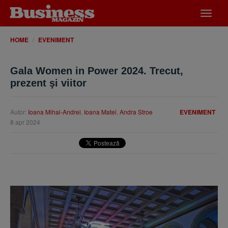
Desch
meniu
HOME
EVENIMENT
Gala Women in Power 2024. Trecut,
prezent şi viitor
Autor:
Ioana Mihai-Andrei
,
Ioana Matei
,
Andra Stroe
EVENIMENT
8 apr 2024