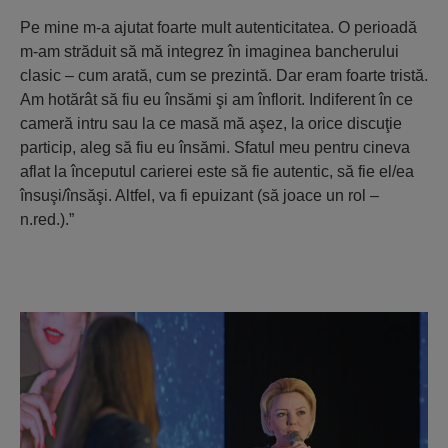
Pe mine m-a ajutat foarte mult autenticitatea. O perioadă
m-am străduit să mă integrez în imaginea bancherului
clasic – cum arată, cum se prezintă. Dar eram foarte tristă.
Am hotărât să fiu eu însămi şi am înflorit. Indiferent în ce
cameră intru sau la ce masă mă aşez, la orice discuţie
particip, aleg să fiu eu însămi. Sfatul meu pentru cineva
aflat la începutul carierei este să fie autentic, să fie el/ea
însuşi/însăşi. Altfel, va fi epuizant (să joace un rol –
n.red.).”