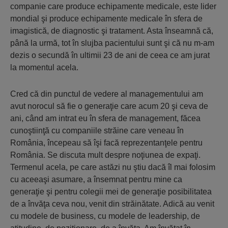
companie care produce echipamente medicale, este lider
mondial şi produce echipamente medicale în sfera de
imagistică, de diagnostic şi tratament. Asta înseamnă că,
până la urmă, tot în slujba pacientului sunt şi că nu m-am
dezis o secundă în ultimii 23 de ani de ceea ce am jurat
la momentul acela.
Cred că din punctul de vedere al managementului am
avut norocul să fie o generaţie care acum 20 şi ceva de
ani, când am intrat eu în sfera de management, făcea
cunoştiinţă cu companiile străine care veneau în
România, începeau să îşi facă reprezentanţele pentru
România. Se discuta mult despre noţiunea de expaţi.
Termenul acela, pe care astăzi nu ştiu dacă îl mai folosim
cu aceeaşi asumare, a însemnat pentru mine ca
generaţie şi pentru colegii mei de generaţie posibilitatea
de a învăţa ceva nou, venit din străinătate. Adică au venit
cu modele de business, cu modele de leadership, de