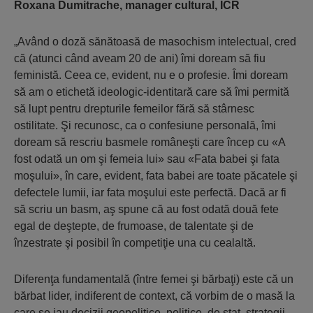
Roxana Dumitrache, manager cultural, ICR
„Având o doză sănătoasă de masochism intelectual, cred
că (atunci când aveam 20 de ani) îmi doream să fiu
feministă. Ceea ce, evident, nu e o profesie. Îmi doream
să am o etichetă ideologic-identitară care să îmi permită
să lupt pentru drepturile femeilor fără să stârnesc
ostilitate. Şi recunosc, ca o confesiune personală, îmi
doream să rescriu basmele româneşti care încep cu «A
fost odată un om şi femeia lui» sau «Fata babei şi fata
moşului», în care, evident, fata babei are toate păcatele şi
defectele lumii, iar fata moşului este perfectă. Dacă ar fi
să scriu un basm, aş spune că au fost odată două fete
egal de deştepte, de frumoase, de talentate şi de
înzestrate şi posibil în competiţie una cu cealaltă.
Diferenţa fundamentală (între femei şi bărbaţi) este că un
bărbat lider, indiferent de context, că vorbim de o masă la
care se iau decizii geopolitice, politice, de stat, strategii