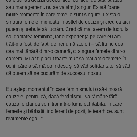
sau management, nu se va simţi singur. Există foarte
multe momente în care femeile sunt singure. Există o
singură femeie implicată în astfel de decizii şi cred că aici
putem şi trebuie să lucrăm. Cred că mai avem de lucru la
solidaritatea feminină, iar o experienţă pe care eu am
trăit-o a fost, de fapt, de nenumărate ori – să fiu nu doar
cea mai tânără dintr-o cameră, ci singura femeie dintr-o
cameră. Mi-ar fi plăcut foarte mult să mai am o femeie în
ochii căreia să mă oglindesc şi să văd solidaritate, să văd
că putem să ne bucurăm de succesul nostru.
Eu aştept momentul în care feminismului o să-i moară
cauzele, pentru că, dacă feminismul va rămâne fără
cauză, e clar că vom trăi într-o lume echitabilă, în care
femeile şi bărbaţii, indiferent de poziţiile ierarhice, sunt
realmente egali.”