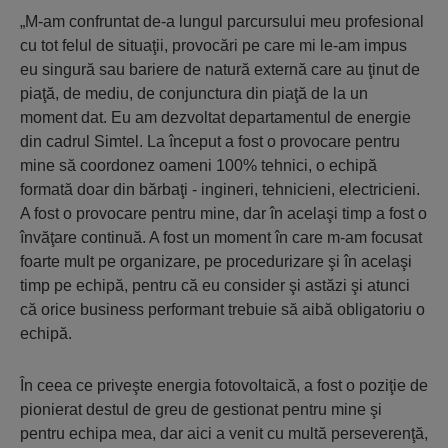
„M-am confruntat de-a lungul parcursului meu profesional
cu tot felul de situaţii, provocări pe care mi le-am impus
eu singură sau bariere de natură externă care au ţinut de
piaţă, de mediu, de conjunctura din piaţă de la un
moment dat. Eu am dezvoltat departamentul de energie
din cadrul Simtel. La început a fost o provocare pentru
mine să coordonez oameni 100% tehnici, o echipă
formată doar din bărbaţi - ingineri, tehnicieni, electricieni.
A fost o provocare pentru mine, dar în acelaşi timp a fost o
învăţare continuă. A fost un moment în care m-am focusat
foarte mult pe organizare, pe procedurizare şi în acelaşi
timp pe echipă, pentru că eu consider şi astăzi şi atunci
că orice business performant trebuie să aibă obligatoriu o
echipă.
În ceea ce priveşte energia fotovoltaică, a fost o poziţie de
pionierat destul de greu de gestionat pentru mine şi
pentru echipa mea, dar aici a venit cu multă perseverenţă,