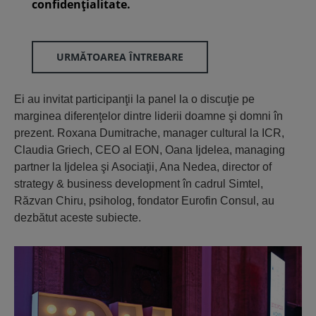
confidenţialitate.
URMĂTOAREA ÎNTREBARE
Ei au invitat participanţii la panel la o discuţie pe
marginea diferenţelor dintre liderii doamne şi domni în
prezent. Roxana Dumitrache, manager cultural la ICR,
Claudia Griech, CEO al EON, Oana Ijdelea, managing
partner la Ijdelea şi Asociaţii, Ana Nedea, director of
strategy & business development în cadrul Simtel,
Răzvan Chiru, psiholog, fondator Eurofin Consul, au
dezbătut aceste subiecte.