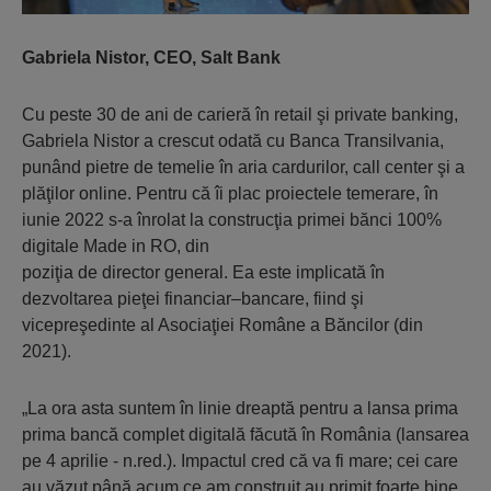
Gabriela Nistor, CEO, Salt Bank
Cu peste 30 de ani de carieră în retail şi private banking,
Gabriela Nistor a crescut odată cu Banca Transilvania,
punând pietre de temelie în aria cardurilor, call center şi a
plăţilor online. Pentru că îi plac proiectele temerare, în
iunie 2022 s-a înrolat la construcţia primei bănci 100%
digitale Made in RO, din
poziţia de director general. Ea este implicată în
dezvoltarea pieţei financiar–bancare, fiind şi
vicepreşedinte al Asociaţiei Române a Băncilor (din
2021).
„La ora asta suntem în linie dreaptă pentru a lansa prima
prima bancă complet digitală făcută în România (lansarea
pe 4 aprilie - n.red.). Impactul cred că va fi mare; cei care
au văzut până acum ce am construit au primit foarte bine