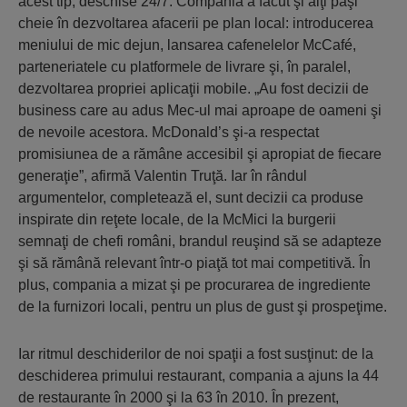
acest tip, deschise 24/7. Compania a făcut şi alţi paşi
cheie în dezvoltarea afacerii pe plan local: introducerea
meniului de mic dejun, lansarea cafenelelor McCafé,
parteneriatele cu platformele de livrare şi, în paralel,
dezvoltarea propriei aplicaţii mobile. „Au fost decizii de
business care au adus Mec-ul mai aproape de oameni şi
de nevoile acestora. McDonald’s şi-a respectat
promisiunea de a rămâne accesibil şi apropiat de fiecare
generaţie”, afirmă Valentin Truţă. Iar în rândul
argumentelor, completează el, sunt decizii ca produse
inspirate din reţete locale, de la McMici la burgerii
semnaţi de chefi români, brandul reuşind să se adapteze
şi să rămână relevant într-o piaţă tot mai competitivă. În
plus, compania a mizat şi pe procurarea de ingrediente
de la furnizori locali, pentru un plus de gust şi prospeţime.
Iar ritmul deschiderilor de noi spaţii a fost susţinut: de la
deschiderea primului restaurant, compania a ajuns la 44
de restaurante în 2000 şi la 63 în 2010. În prezent,