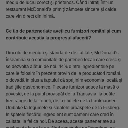
mediu de lucru corect şi prietenos. Când intraţi într-un
restaurant McDonald’s primiţi zâmbete sincere şi calde,
care vin direct din inimă.
Ce tip de parteneriate aveţi cu furnizori români şi cum
contribuie aceştia la progresul afacerii?
Dincolo de meniuri şi standarde de calitate, McDonald’s
înseamnă şi o comunitate de parteneri locali care cresc şi
se dezvoltă alături de noi. 44% dintre ingredientele pe
care le folosim în prezent provin de la producători români,
o dovadă în plus a faptului că sprijinim economia locală şi
tradiţiile gastronomice. Fiecare furnizor aduce la masă o
poveste, de la puiul proaspăt de la Transavia, la ouăle
free range de la Toneli, de la chiflele de la Lantmannen
Unibake la legumele şi salatele proaspete de la Eisberg.
În spatele fiecărui ingredient sunt oameni care cred în
calitate, la fel ca noi. De aceea, aceste parteneriate au