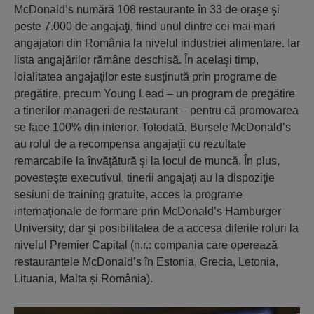
McDonald’s numără 108 restaurante în 33 de oraşe şi
peste 7.000 de angajaţi, fiind unul dintre cei mai mari
angajatori din România la nivelul industriei alimentare. Iar
lista angajărilor rămâne deschisă. În acelaşi timp,
loialitatea angajaţilor este susţinută prin programe de
pregătire, precum Young Lead – un program de pregătire
a tinerilor manageri de restaurant – pentru că promovarea
se face 100% din interior. Totodată, Bursele McDonald’s
au rolul de a recompensa angajaţii cu rezultate
remarcabile la învăţătură şi la locul de muncă. În plus,
povesteşte executivul, tinerii angajaţi au la dispoziţie
sesiuni de training gratuite, acces la programe
internaţionale de formare prin McDonald’s Hamburger
University, dar şi posibilitatea de a accesa diferite roluri la
nivelul Premier Capital (n.r.: compania care operează
restaurantele McDonald’s în Estonia, Grecia, Letonia,
Lituania, Malta şi România).