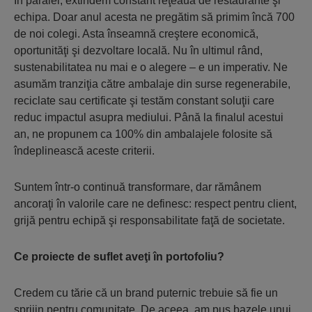
În paralel, extindem constant reţeaua de restaurante şi
echipa. Doar anul acesta ne pregătim să primim încă 700
de noi colegi. Asta înseamnă creştere economică,
oportunităţi şi dezvoltare locală. Nu în ultimul rând,
sustenabilitatea nu mai e o alegere – e un imperativ. Ne
asumăm tranziţia către ambalaje din surse regenerabile,
reciclate sau certificate şi testăm constant soluţii care
reduc impactul asupra mediului. Până la finalul acestui
an, ne propunem ca 100% din ambalajele folosite să
îndeplinească aceste criterii.
Suntem într-o continuă transformare, dar rămânem
ancoraţi în valorile care ne definesc: respect pentru client,
grijă pentru echipă şi responsabilitate faţă de societate.
Ce proiecte de suflet aveţi în portofoliu?
Credem cu tărie că un brand puternic trebuie să fie un
sprijin pentru comunitate. De aceea, am pus bazele unui