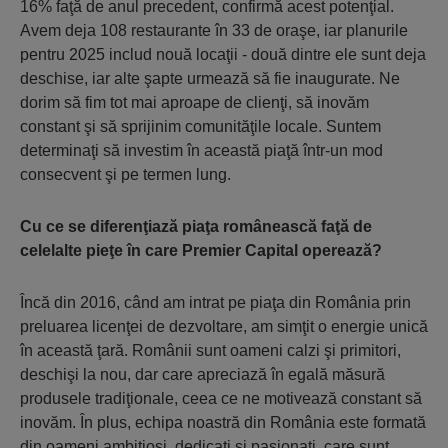
16% faţă de anul precedent, confirmă acest potenţial.
Avem deja 108 restaurante în 33 de oraşe, iar planurile
pentru 2025 includ nouă locaţii - două dintre ele sunt deja
deschise, iar alte şapte urmează să fie inaugurate. Ne
dorim să fim tot mai aproape de clienţi, să inovăm
constant şi să sprijinim comunităţile locale. Suntem
determinaţi să investim în această piaţă într-un mod
consecvent şi pe termen lung.
Cu ce se diferenţiază piaţa românească faţă de
celelalte pieţe în care Premier Capital operează?
Încă din 2016, când am intrat pe piaţa din România prin
preluarea licenţei de dezvoltare, am simţit o energie unică
în această ţară. Românii sunt oameni calzi şi primitori,
deschişi la nou, dar care apreciază în egală măsură
produsele tradiţionale, ceea ce ne motivează constant să
inovăm. În plus, echipa noastră din România este formată
din oameni ambiţioşi, dedicaţi şi pasionaţi, care sunt