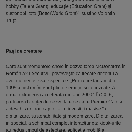
hobby (Talent Grant), educaţie (Education Grant) şi
sustenabilitate (BetterWorld Grant)”, susţine Valentin
Truţă.
Paşi de creştere
Care sunt momentele-cheie în dezvoltarea McDonald’s în
România? Executivul povesteşte că fiecare deceniu a
avut momentele sale speciale. „Primul restaurant din
1995 a fost un început plin de emoţie şi curiozitate. A
urmat extinderea accelerată din anii 2000”. În 2016,
preluarea licenţei de dezvoltare de către Premier Capital
a deschis un nou capitol – cu investiţii masive în
digitalizare, sustenabilitate şi modernizare. Digitalizarea,
în special, a schimbat complet interacţiunea: kiosk-urile
au redus timpul de aşteptare, aplicaţia mobilă a