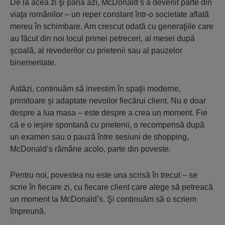
De la acea zi şi până azi, McDonald’s a devenit parte din
viaţa românilor – un reper constant într-o societate aflată
mereu în schimbare. Am crescut odată cu generaţiile care
au făcut din noi locul primei petreceri, al mesei după
şcoală, al revederilor cu prietenii sau al pauzelor
binemeritate.
Astăzi, continuăm să investim în spaţii moderne,
primitoare şi adaptate nevoilor fiecărui client. Nu e doar
despre a lua masa – este despre a crea un moment. Fie
că e o ieşire spontană cu prietenii, o recompensă după
un examen sau o pauză între sesiuni de shopping,
McDonald’s rămâne acolo, parte din poveste.
Pentru noi, povestea nu este una scrisă în trecut – se
scrie în fiecare zi, cu fiecare client care alege să petreacă
un moment la McDonald’s. Şi continuăm să o scriem
împreună.