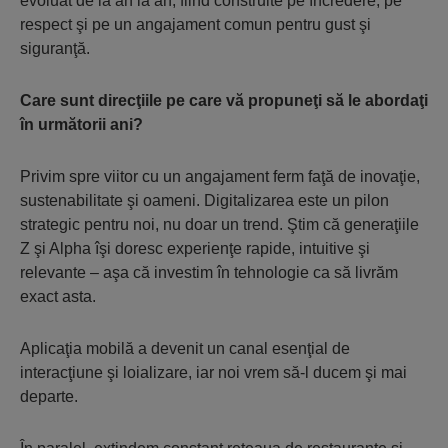
evoluat de la an la an, fiind construite pe încredere, pe
respect şi pe un angajament comun pentru gust şi
siguranţă.
Care sunt direcţiile pe care vă propuneţi să le abordaţi
în următorii ani?
Privim spre viitor cu un angajament ferm faţă de inovaţie,
sustenabilitate şi oameni. Digitalizarea este un pilon
strategic pentru noi, nu doar un trend. Ştim că generaţiile
Z şi Alpha îşi doresc experienţe rapide, intuitive şi
relevante – aşa că investim în tehnologie ca să livrăm
exact asta.
Aplicaţia mobilă a devenit un canal esenţial de
interacţiune şi loializare, iar noi vrem să-l ducem şi mai
departe.