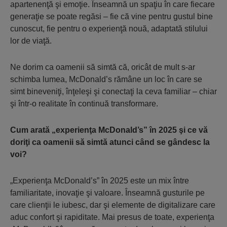
apartenenţă şi emoţie. Înseamnă un spaţiu în care fiecare
generaţie se poate regăsi – fie că vine pentru gustul bine
cunoscut, fie pentru o experienţă nouă, adaptată stilului
lor de viaţă.
Ne dorim ca oamenii să simtă că, oricât de mult s-ar
schimba lumea, McDonald’s rămâne un loc în care se
simt bineveniţi, înţeleşi şi conectaţi la ceva familiar – chiar
şi într-o realitate în continuă transformare.
Cum arată „experienţa McDonald’s” în 2025 şi ce vă
doriţi ca oamenii să simtă atunci când se gândesc la
voi?
„Experienţa McDonald’s” în 2025 este un mix între
familiaritate, inovaţie şi valoare. Înseamnă gusturile pe
care clienţii le iubesc, dar şi elemente de digitalizare care
aduc confort şi rapiditate. Mai presus de toate, experienţa