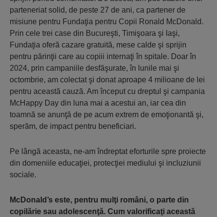
parteneriat solid, de peste 27 de ani, ca partener de
misiune pentru Fundaţia pentru Copii Ronald McDonald.
Prin cele trei case din Bucureşti, Timişoara şi Iaşi,
Fundaţia oferă cazare gratuită, mese calde şi sprijin
pentru părinţii care au copiii internaţi în spitale. Doar în
2024, prin campaniile desfăşurate, în lunile mai şi
octombrie, am colectat şi donat aproape 4 milioane de lei
pentru această cauză. Am început cu dreptul şi campania
McHappy Day din luna mai a acestui an, iar cea din
toamnă se anunţă de pe acum extrem de emoţionantă şi,
sperăm, de impact pentru beneficiari.
Pe lângă aceasta, ne-am îndreptat eforturile spre proiecte
din domeniile educaţiei, protecţiei mediului şi incluziunii
sociale.
McDonald’s este, pentru mulţi români, o parte din
copilărie sau adolescenţă. Cum valorificaţi această