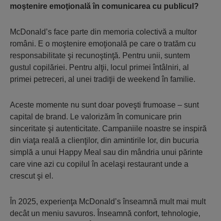
moştenire emoţională în comunicarea cu publicul?
McDonald’s face parte din memoria colectivă a multor
români. E o moştenire emoţională pe care o tratăm cu
responsabilitate şi recunoştinţă. Pentru unii, suntem
gustul copilăriei. Pentru alţii, locul primei întâlniri, al
primei petreceri, al unei tradiţii de weekend în familie.
Aceste momente nu sunt doar poveşti frumoase – sunt
capital de brand. Le valorizăm în comunicare prin
sinceritate şi autenticitate. Campaniile noastre se inspiră
din viaţa reală a clienţilor, din amintirile lor, din bucuria
simplă a unui Happy Meal sau din mândria unui părinte
care vine azi cu copilul în acelaşi restaurant unde a
crescut şi el.
În 2025, experienţa McDonald’s înseamnă mult mai mult
decât un meniu savuros. Înseamnă confort, tehnologie,