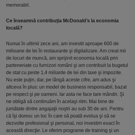
memorabil.
Ce înseamnă contribuţia McDonald’s la economia
locală?
Numai în ultimii zece ani, am investit aproape 600 de
milioane de lei în restaurante şi digitalizare. Am creat mii
de locuri de muncă, am sprijinit economia locală prin
parteneriate cu furnizori români şi am contribuit la bugetul
de stat cu peste 1,4 miliarde de lei din taxe şi impozite.
Nu este puţin, dar, pe lângă aceste cifre, am adus şi
altceva în plus: un model de business responsabil, bazat
pe respect şi pe oameni. Iar asta ne face tare mândri. Şi
ne obligă să continuăm în acelaşi ritm. Mai bine de
jumătate dintre angajaţii noştri au sub 30 de ani. Pentru
că îşi doresc un loc în care să poată evolua şi să se
dezvolte profesional şi personal, noi investim exact în
această direcţie. Le oferim programe de training şi un