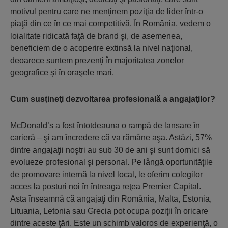
motivul pentru care ne menţinem poziţia de lider într-o
piaţă din ce în ce mai competitivă. În România, vedem o
loialitate ridicată faţă de brand şi, de asemenea,
beneficiem de o acoperire extinsă la nivel naţional,
deoarece suntem prezenţi în majoritatea zonelor
geografice şi în oraşele mari.
Cum susţineţi dezvoltarea profesională a angajaţilor?
McDonald’s a fost întotdeauna o rampă de lansare în
carieră – şi am încredere că va rămâne aşa. Astăzi, 57%
dintre angajaţii noştri au sub 30 de ani şi sunt dornici să
evolueze profesional şi personal. Pe lângă oportunităţile
de promovare internă la nivel local, le oferim colegilor
acces la posturi noi în întreaga reţea Premier Capital.
Asta înseamnă că angajaţi din România, Malta, Estonia,
Lituania, Letonia sau Grecia pot ocupa poziţii în oricare
dintre aceste ţări. Este un schimb valoros de experienţă, o