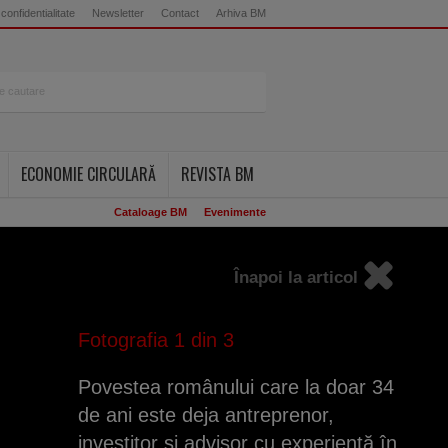
 confidentialitate
Newsletter
Contact
Arhiva BM
ECONOMIE CIRCULARĂ
REVISTA BM
Cataloage BM
Evenimente
Înapoi la articol
Fotografia
1
din 3
Povestea românului care la doar 34
de ani este deja antreprenor,
investitor şi advisor cu experienţă în