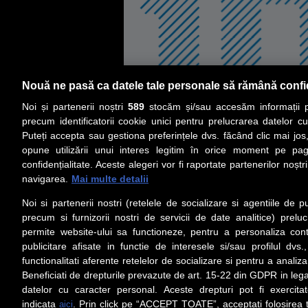
Nouă ne pasă ca datele tale personale să rămână confi
Noi și partenerii noștri
589
stocăm și/sau accesăm informații pe
precum identificatorii cookie unici pentru prelucrarea datelor c
Puteți accepta sau gestiona preferințele dvs. făcând clic mai jos,
opune utilizării unui interes legitim în orice moment pe pag
confidențialitate. Aceste alegeri vor fi raportate partenerilor noștr
navigarea.
Mai multe detalii
Noi si partenerii nostri (retelele de socializare si agentiile de p
precum si furnizorii nostri de servicii de date analitice) prel
permite website-ului sa functioneze, pentru a personaliza conti
publicitare afisate in functie de interesele si/sau profilul dvs
functionalitati aferente retelelor de socializare si pentru a analiza
Beneficiati de drepturile prevazute de art. 15-22 din GDPR in leg
datelor cu caracter personal. Aceste drepturi pot fi exercita
indicata
. Prin click pe “ACCEPT TOATE”, acceptati folosirea t
aici