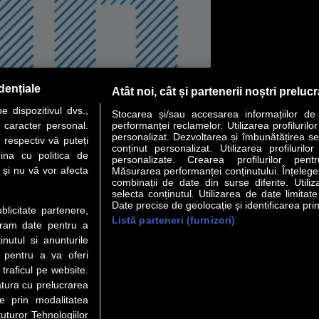
dențiale
Atât noi, cât și partenerii noștri preluc
 dispozitivul dvs.,
Stocarea și/sau accesarea informațiilor de
u caracter personal.
performanței reclamelor. Utilizarea profilurilo
personalizat. Dezvoltarea și îmbunătățirea serv
 respectiv vă puteți
conținut personalizat. Utilizarea profilurilor
ina cu politica de
personalizate. Crearea profilurilor pentr
i și nu vă vor afecta
Măsurarea performanței conținutului. Înțelegere
combinații de date din surse diferite. Utiliz
selecta conținutul. Utilizarea de date limitat
Date precise de geolocație și identificarea prin
ublicitate partenere,
Listă parteneri (furnizori)
ucram date pentru a
nutul si anunturile
., pentru a va oferi
 traficul pe website.
atura cu prelucrarea
te prin modalitatea
uturor Tehnologiilor