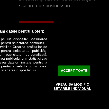
scalarea de businessuri
CITEȘTE ARTICOLUL
răm datele pentru a oferi:
 pe un dispozitiv. Măsurarea
r pentru selectarea conținutului
iciilor. Crearea profilurilor de
 pentru selectarea publicității
u publicitate personalizată.
a publicului prin statistici sau
area datelor limitate pentru a
e pentru a selecta publicitatea.
 scanarea dispozitivului.
ACCEPT TOATE
VREAU SA MODIFIC
SETARILE INDIVIDUAL