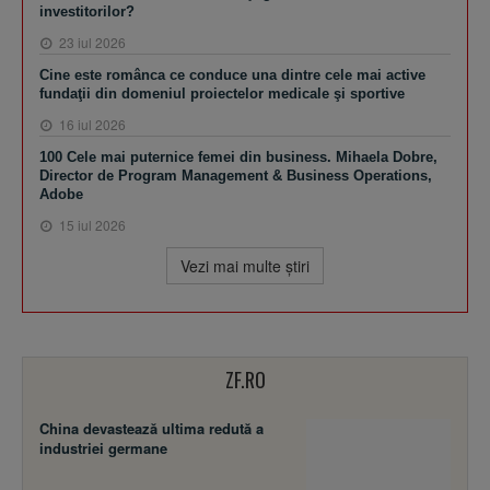
investitorilor?
23 iul 2026
Cine este românca ce conduce una dintre cele mai active
fundaţii din domeniul proiectelor medicale şi sportive
16 iul 2026
100 Cele mai puternice femei din business. Mihaela Dobre,
Director de Program Management & Business Operations,
Adobe
15 iul 2026
Vezi mai multe ştiri
ZF.RO
China devastează ultima redută a
industriei germane