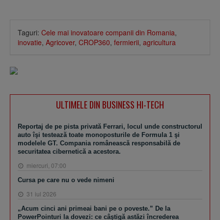
Taguri:
Cele mai inovatoare companii din Romania
,
inovatie
,
Agricover
,
CROP360
,
fermierii
,
agricultura
ULTIMELE DIN BUSINESS HI-TECH
Reportaj de pe pista privată Ferrari, locul unde constructorul
auto îşi testează toate monoposturile de Formula 1 şi
modelele GT. Compania românească responsabilă de
securitatea cibernetică a acestora.
miercuri, 07:00
Cursa pe care nu o vede nimeni
31 iul 2026
„Acum cinci ani primeai bani pe o poveste.” De la
PowerPointuri la dovezi: ce câştigă astăzi încrederea