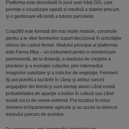
Platforma este dezvoltată în jurul unei hărţi GIS, care
permite o vizualizare rapidă si intuitivă a datelor precum
şi o gestionare eficientă a tuturor parcelelor.
Crop360 este formată din mai multe module, construite
pentru a le oferi fermierilor suport decizional în activităţile
zilnice din cadrul fermei. Modulul principal al platformei
este Ferma Mea – un instrument pentru o monitorizare
permanentă, de la distanţă, a stadiului de creştere a
plantelor şi a evoluţiei culturilor, prin intermediul
imaginilor satelitare şi a indicilor de vegetaţie. Fermierii
îşi pot planifica lucrările în câmp şi atribui sarcini
angajaţilor din fermă şi sunt alertaţi atunci când există
probabilitatea de apariţie a bolilor în cultură sau când
există riscul de vreme extremă. Pot localiza în orice
moment echipamentele agricole şi au acces la istoricul
traseului parcurs de acestea.