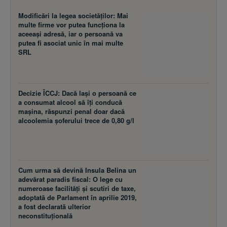
Modificări la legea societăţilor: Mai
multe firme vor putea funcţiona la
aceeaşi adresă, iar o persoană va
putea fi asociat unic în mai multe
SRL
Decizie ÎCCJ: Dacă laşi o persoană ce
a consumat alcool să îţi conducă
maşina, răspunzi penal doar dacă
alcoolemia şoferului trece de 0,80 g/l
Cum urma să devină Insula Belina un
adevărat paradis fiscal: O lege cu
numeroase facilităţi şi scutiri de taxe,
adoptată de Parlament în aprilie 2019,
a fost declarată ulterior
neconstituţională