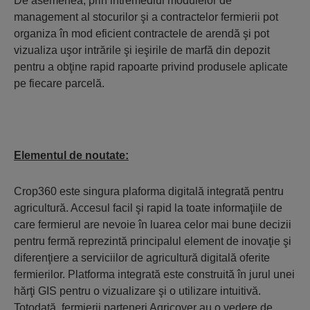
De asemenea, prin intremediul modulelor de
management al stocurilor şi a contractelor fermierii pot
organiza în mod eficient contractele de arendă şi pot
vizualiza uşor intrările şi ieşirile de marfă din depozit
pentru a obţine rapid rapoarte privind produsele aplicate
pe fiecare parcelă.
Elementul de noutate:
Crop360 este singura plaforma digitală integrată pentru
agricultură. Accesul facil şi rapid la toate informaţiile de
care fermierul are nevoie în luarea celor mai bune decizii
pentru fermă reprezintă principalul element de inovaţie şi
diferenţiere a serviciilor de agricultură digitală oferite
fermierilor. Platforma integrată este construită în jurul unei
hărţi GIS pentru o vizualizare şi o utilizare intuitivă.
Totodată, fermierii parteneri Agricover au o vedere de