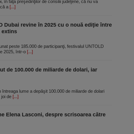
, în faţa preşedinţilor de consilii judeţene, că nu va
 că a
[...]
Dubai revine în 2025 cu o nouă ediţie între
 extins
dunat peste 185.000 de participanţi, festivalul UNTOLD
e 2025, într-o
[...]
t de 100.000 de miliarde de dolari, iar
n întreaga lume a depăşit 100.000 de miliarde de dolari
t joi de
[...]
e Elena Lasconi, despre scrisoarea către