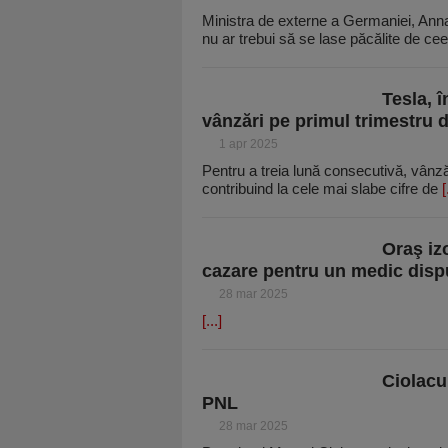
Ministra de externe a Germaniei, Annal
nu ar trebui să se lase păcălite de ce
Tesla, î
vânzări pe primul trimestru 
1 apr 2025
Pentru a treia lună consecutivă, vânză
contribuind la cele mai slabe cifre de
[
Oraş izo
cazare pentru un medic disp
28 mar 2025
[...]
Ciolacu
PNL
28 mar 2025