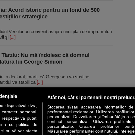
a: Acord istoric pentru un fond de 500
stiţiilor strategice
rtidul Verzilor au convenit asupra unui plan de împrumuturi
rii şi
[...]
 Târziu: Nu mă îndoiesc că domnul
atura lui George Simion
u, a declarat, marţi, că Georgescu va susţine
tidul va stabili ca
[...]
dențiale
Atât noi, cât și partenerii noștri preluc
 dispozitivul dvs.,
Stocarea și/sau accesarea informațiilor de
u caracter personal.
performanței reclamelor. Utilizarea profilurilo
personalizat. Dezvoltarea și îmbunătățirea serv
 respectiv vă puteți
conținut personalizat. Utilizarea profilurilor
VER STORY
LIDERI
ANALIZE
HI-TECH
MEET THE CEO
ina cu politica de
personalizate. Crearea profilurilor pentr
i și nu vă vor afecta
Măsurarea performanței conținutului. Înțelegere