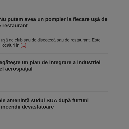
 Nu putem avea un pompier la fiecare uşă de
 restaurant
 uşă de club sau de discotecă sau de restaurant. Este
 localuri în
[...]
regăteşte un plan de integrare a industriei
el aerospaţial
le ameninţă sudul SUA după furtuni
i incendii devastatoare