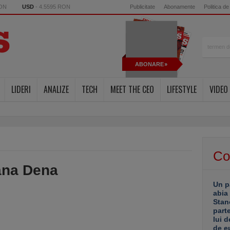
RON
USD
- 4.5595 RON
Publicitate
Abonamente
Politica de
ABONARE
LIDERI
ANALIZE
TECH
MEET THE CEO
LIFESTYLE
VIDEO
Co
na Dena
Un p
abia
Stan
part
lui d
de e