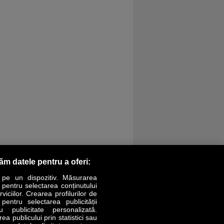
răm datele pentru a oferi:
 pe un dispozitiv. Măsurarea
r pentru selectarea conținutului
iciilor. Crearea profilurilor de
 pentru selectarea publicității
LIFESTYLE
SPECIAL
OPINII
u publicitate personalizată.
a publicului prin statistici sau