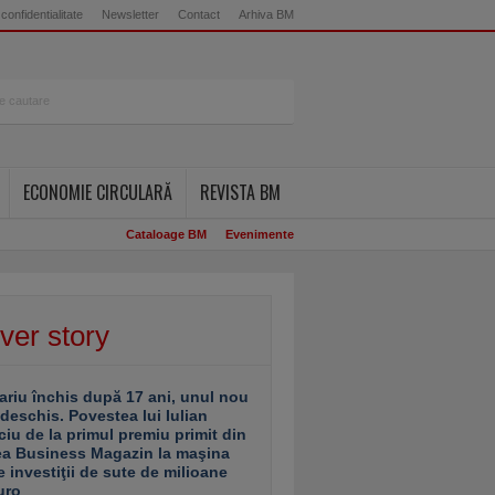
 confidentialitate
Newsletter
Contact
Arhiva BM
ECONOMIE CIRCULARĂ
REVISTA BM
Cataloage BM
Evenimente
ver story
ariu închis după 17 ani, unul nou
 deschis. Povestea lui Iulian
ciu de la primul premiu primit din
ea Business Magazin la maşina
e investiţii de sute de milioane
uro