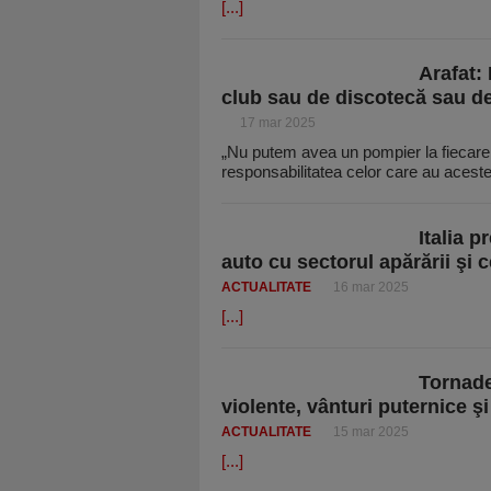
[...]
Arafat:
club sau de discotecă sau de
17 mar 2025
„Nu putem avea un pompier la fiecare
responsabilitatea celor care au aceste
Italia p
auto cu sectorul apărării şi c
ACTUALITATE
16 mar 2025
[...]
Tornade
violente, vânturi puternice ş
ACTUALITATE
15 mar 2025
[...]