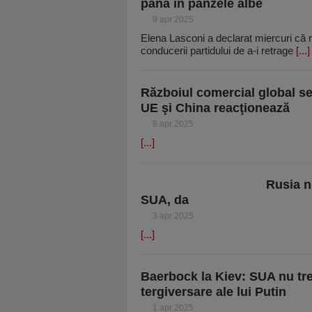
până în pânzele albe
9 apr 2025
Elena Lasconi a declarat miercuri că n
conducerii partidului de a-i retrage
[...]
Războiul comercial global se
UE şi China reacţionează
8 apr 2025
[...]
Rusia nu
SUA, da
3 apr 2025
[...]
Baerbock la Kiev: SUA nu tre
tergiversare ale lui Putin
1 apr 2025