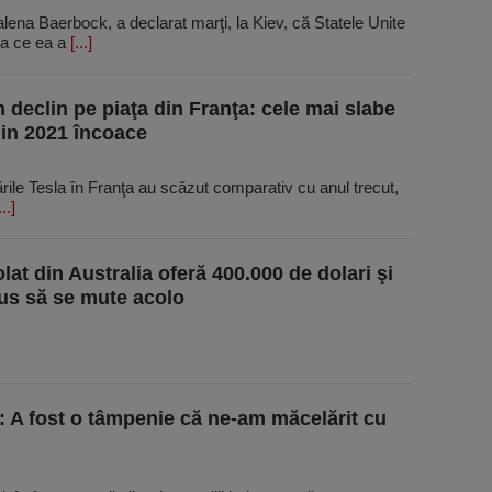
ena Baerbock, a declarat marţi, la Kiev, că Statele Unite
ea ce ea a
[...]
n declin pe piaţa din Franţa: cele mai slabe
din 2021 încoace
rile Tesla în Franţa au scăzut comparativ cu anul trecut,
...]
lat din Australia oferă 400.000 de dolari şi
us să se mute acolo
: A fost o tâmpenie că ne-am măcelărit cu