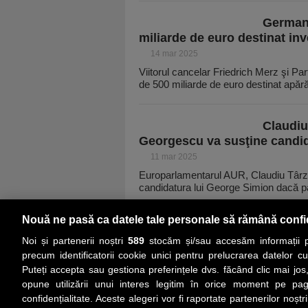
Germani
miliarde de euro destinat inve
14 mar 2025
Viitorul cancelar Friedrich Merz şi Pa
de 500 miliarde de euro destinat apără
Claudiu
Georgescu va susţine candid
11 mar 2025
Europarlamentarul AUR, Claudiu Târzi
candidatura lui George Simion dacă par
Nouă ne pasă ca datele tale personale să rămână confi
Noi și partenerii noștri
589
stocăm și/sau accesăm informații pe
precum identificatorii cookie unici pentru prelucrarea datelor c
Puteți accepta sau gestiona preferințele dvs. făcând clic mai jos,
PRIMA PAGINĂ
ACTUALITATE
CO
opune utilizării unui interes legitim în orice moment pe pag
confidențialitate. Aceste alegeri vor fi raportate partenerilor noștr