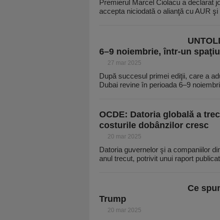
Premierul Marcel Ciolacu a declarat joi
accepta niciodată o alianţă cu AUR şi
UNTOLD 
6–9 noiembrie, într-un spaţiu
27 mar 2025
După succesul primei ediţii, care a a
Dubai revine în perioada 6–9 noiembri
OCDE: Datoria globală a trecu
costurile dobânzilor cresc
20 mar 2025
Datoria guvernelor şi a companiilor di
anul trecut, potrivit unui raport publica
Ce spun
Trump
20 mar 2025