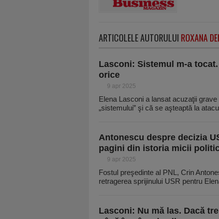
ARTICOLELE AUTORULUI
ROXANA DE
Lasconi: Sistemul m-a tocat.
orice
9 apr 2025
Elena Lasconi a lansat acuzaţii grave 
„sistemului” şi că se aşteaptă la atacu
Antonescu despre decizia US
pagini din istoria micii politic
9 apr 2025
Fostul preşedinte al PNL, Crin Anton
retragerea sprijinului USR pentru Ele
Lasconi: Nu mă las. Dacă tre