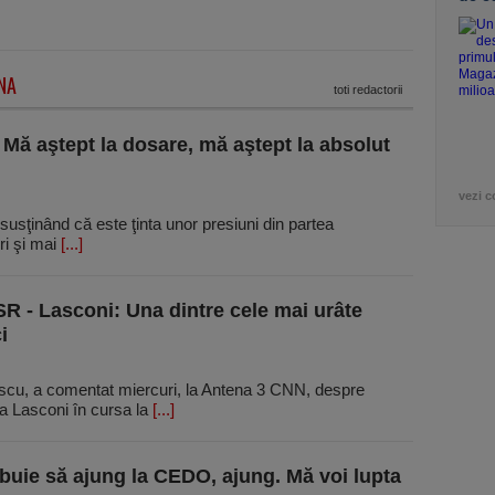
NA
toti redactorii
 Mă aştept la dosare, mă aştept la absolut
vezi c
susţinând că este ţinta unor presiuni din partea
ri şi mai
[...]
R - Lasconi: Una dintre cele mai urâte
i
escu, a comentat miercuri, la Antena 3 CNN, despre
na Lasconi în cursa la
[...]
buie să ajung la CEDO, ajung. Mă voi lupta