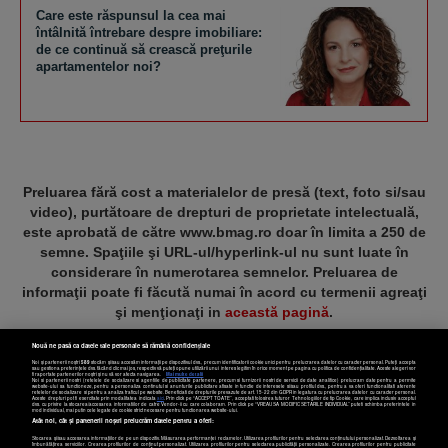
Care este răspunsul la cea mai
întâlnită întrebare despre imobiliare:
de ce continuă să crească preţurile
apartamentelor noi?
Preluarea fără cost a materialelor de presă (text, foto si/sau
video), purtătoare de drepturi de proprietate intelectuală,
este aprobată de către www.bmag.ro doar în limita a 250 de
semne. Spaţiile şi URL-ul/hyperlink-ul nu sunt luate în
considerare în numerotarea semnelor. Preluarea de
informaţii poate fi făcută numai în acord cu termenii agreaţi
şi menţionaţi in
această pagină
.
Nouă ne pasă ca datele tale personale să rămână confidențiale
Noi și partenerii noștri
589
stocăm și/sau accesăm informații pe dispozitivul dvs., precum identificatorii cookie unici pentru prelucrarea datelor cu caracter personal. Puteți accepta
sau gestiona preferințele dvs. făcând clic mai jos, respectiv vă puteți opune utilizării unui interes legitim în orice moment pe pagina cu politica de confidențialitate. Aceste alegeri vor
fi raportate partenerilor noștri și nu vă vor afecta navigarea.
Mai multe detalii
Noi si partenerii nostri (retelele de socializare si agentiile de publicitate partenere, precum si furnizorii nostri de servicii de date analitice) prelucram date pentru a permite
Termeni și condiții
Confidențialitate
Cookies
Contact
website-ului sa functioneze, pentru a personaliza continutul si anunturile publicitare afisate in functie de interesele si/sau profilul dvs., pentru a va oferi functionalitati aferente
retelelor de socializare si pentru a analiza traficul pe website. Beneficiati de drepturile prevazute de art. 15-22 din GDPR in legatura cu prelucrarea datelor cu caracter personal.
Aceste drepturi pot fi exercitate prin modalitatea indicata
aici
. Prin click pe “ACCEPT TOATE”, acceptati folosirea tuturor Tehnologiilor de tip Cookie, care implica inclusiv acceptul
dvs. cu privire la stocarea/accesarea informatiilor de catre Vendor-ii cu care colaboram. Prin click pe “VREAU SA MODIFIC SETARILE INDIVIDUAL” puteti schimba preferintele in
mod individual, mai putin cele legate de cookie strict necesare pentru functionarea website-ului.
Atât noi, cât și partenerii noștri prelucrăm datele pentru a oferi:
Copyright © 2025 BUSINESSMEX S.A.
Stocarea și/sau accesarea informațiilor de pe un dispozitiv. Măsurarea performanței reclamelor. Utilizarea profilurilor pentru selectarea conținutului personalizat. Dezvoltarea și
îmbunătățirea serviciilor. Crearea profilurilor de conținut personalizat. Utilizarea profilurilor pentru selectarea publicității personalizate. Crearea profilurilor pentru publicitate