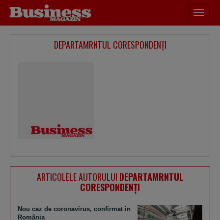
Desch
meniu
DEPARTAMRNTUL CORESPONDENŢI
ARTICOLELE AUTORULUI
DEPARTAMRNTUL
CORESPONDENŢI
Nou caz de coronavirus, confirmat in
România