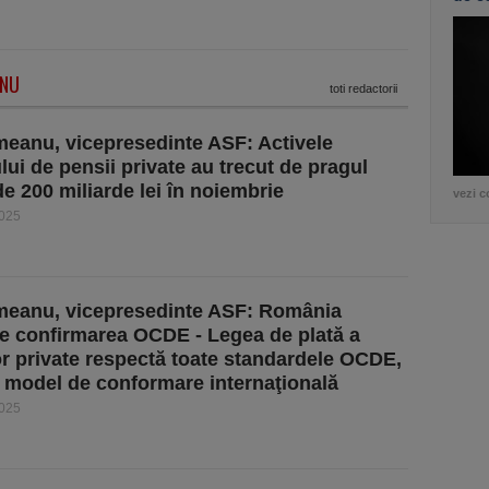
ANU
toti redactorii
eanu, vicepresedinte ASF: Activele
lui de pensii private au trecut de pragul
de 200 miliarde lei în noiembrie
vezi c
2025
meanu, vicepresedinte ASF: România
e confirmarea OCDE - Legea de plată a
or private respectă toate standardele OCDE,
n model de conformare internaţională
2025