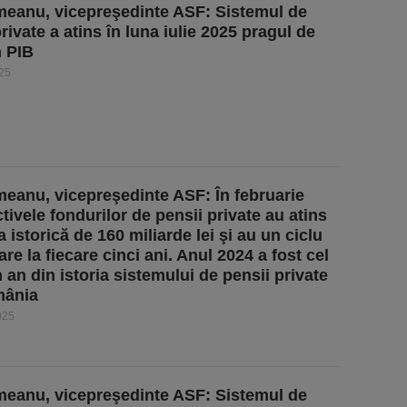
eanu, vicepreşedinte ASF: Sistemul de
rivate a atins în luna iulie 2025 pragul de
 PIB
025
eanu, vicepreşedinte ASF: În februarie
tivele fondurilor de pensii private au atins
 istorică de 160 miliarde lei şi au un ciclu
re la fiecare cinci ani. Anul 2024 a fost cel
 an din istoria sistemului de pensii private
mânia
025
eanu, vicepreşedinte ASF: Sistemul de