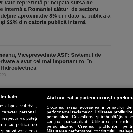
Private reprezintă principala sursă de
re internă a României alături de sectorul
 deţine aproximativ 8% din datoria publică a
i şi 22% din datoria publică internă
eanu, Vicepreşedinte ASF: Sistemul de
rivate a avut cel mai important rol în
 Hidroelectrica
2023
dențiale
Atât noi, cât și partenerii noștri preluc
 dispozitivul dvs.,
Stocarea și/sau accesarea informațiilor de
u caracter personal.
performanței reclamelor. Utilizarea profilurilo
personalizat. Dezvoltarea și îmbunătățirea serv
 respectiv vă puteți
conținut personalizat. Utilizarea profilurilor
VER STORY
LIDERI
ANALIZE
HI-TECH
MEET THE CEO
ina cu politica de
personalizate. Crearea profilurilor pentr
i și nu vă vor afecta
Măsurarea performanței conținutului. Înțelegere