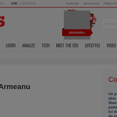
RON
USD
- 4.5595 RON
Publicitate
Abonamente
Politica de
ABONARE
LIDERI
ANALIZE
TECH
MEET THE CEO
LIFESTYLE
VIDEO
Co
 Armeanu
Un p
abia
Stan
part
lui d
de e