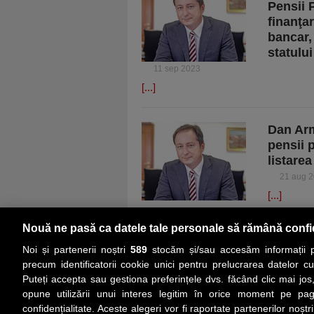
Pensii 
finanţa
bancar,
statulu
11 sep 2023
[...]
Dan Arm
pensii p
listarea
21 aug 
[...]
Nouă ne pasă ca datele tale personale să rămână confi
Noi și partenerii noștri
589
stocăm și/sau accesăm informații pe
precum identificatorii cookie unici pentru prelucrarea datelor c
Puteți accepta sau gestiona preferințele dvs. făcând clic mai jos,
PRIMA PAGINĂ
ACTUALITATE
CO
opune utilizării unui interes legitim în orice moment pe pag
confidențialitate. Aceste alegeri vor fi raportate partenerilor noștr