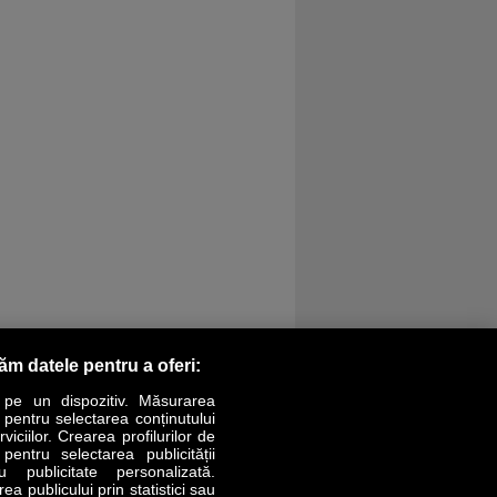
răm datele pentru a oferi:
 pe un dispozitiv. Măsurarea
r pentru selectarea conținutului
iciilor. Crearea profilurilor de
 pentru selectarea publicității
LIFESTYLE
SPECIAL
OPINII
u publicitate personalizată.
a publicului prin statistici sau