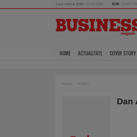
Curs valutar BNR
- 07.08.2026
EUR
- 5.2473 
HOME
ACTUALITATE
COVER STORY
Home
Autori
Dan