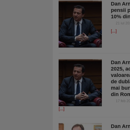
Dan Arm
pensii p
10% din
21 iul 2
[...]
Dan Arm
2025, ac
valoarea
de dubla
mai bun
din Ro
17 feb 2
[...]
Dan Arm