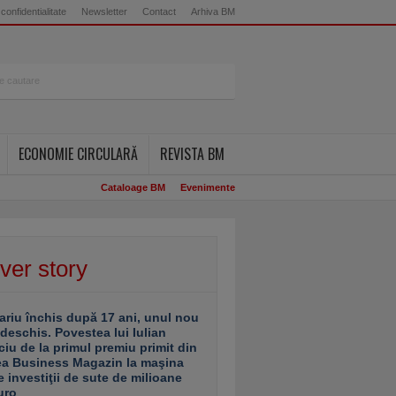
 confidentialitate
Newsletter
Contact
Arhiva BM
ECONOMIE CIRCULARĂ
REVISTA BM
Cataloage BM
Evenimente
ver story
ariu închis după 17 ani, unul nou
 deschis. Povestea lui Iulian
ciu de la primul premiu primit din
ea Business Magazin la maşina
e investiţii de sute de milioane
uro