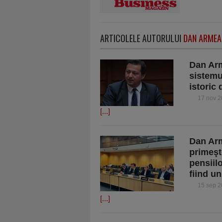
ARTICOLELE AUTORULUI
DAN ARME
Dan Arm
sistemu
istoric 
17 nov 
[...]
Dan Ar
primeşt
pensiil
fiind u
15 sep 
[...]