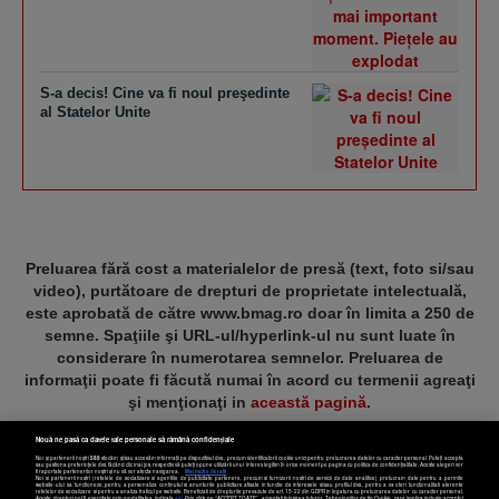
S-a decis! Cine va fi noul preşedinte
al Statelor Unite
Preluarea fără cost a materialelor de presă (text, foto si/sau
video), purtătoare de drepturi de proprietate intelectuală,
este aprobată de către www.bmag.ro doar în limita a 250 de
semne. Spaţiile şi URL-ul/hyperlink-ul nu sunt luate în
considerare în numerotarea semnelor. Preluarea de
informaţii poate fi făcută numai în acord cu termenii agreaţi
şi menţionaţi in
această pagină
.
Nouă ne pasă ca datele tale personale să rămână confidențiale
Noi și partenerii noștri
589
stocăm și/sau accesăm informații pe dispozitivul dvs., precum identificatorii cookie unici pentru prelucrarea datelor cu caracter personal. Puteți accepta
sau gestiona preferințele dvs. făcând clic mai jos, respectiv vă puteți opune utilizării unui interes legitim în orice moment pe pagina cu politica de confidențialitate. Aceste alegeri vor
fi raportate partenerilor noștri și nu vă vor afecta navigarea.
Mai multe detalii
Noi si partenerii nostri (retelele de socializare si agentiile de publicitate partenere, precum si furnizorii nostri de servicii de date analitice) prelucram date pentru a permite
Termeni și condiții
Confidențialitate
Cookies
Contact
website-ului sa functioneze, pentru a personaliza continutul si anunturile publicitare afisate in functie de interesele si/sau profilul dvs., pentru a va oferi functionalitati aferente
retelelor de socializare si pentru a analiza traficul pe website. Beneficiati de drepturile prevazute de art. 15-22 din GDPR in legatura cu prelucrarea datelor cu caracter personal.
Aceste drepturi pot fi exercitate prin modalitatea indicata
aici
. Prin click pe “ACCEPT TOATE”, acceptati folosirea tuturor Tehnologiilor de tip Cookie, care implica inclusiv acceptul