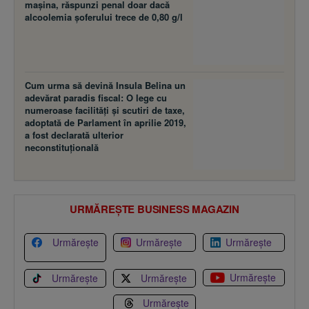
maşina, răspunzi penal doar dacă
alcoolemia şoferului trece de 0,80 g/l
Cum urma să devină Insula Belina un
adevărat paradis fiscal: O lege cu
numeroase facilităţi şi scutiri de taxe,
adoptată de Parlament în aprilie 2019,
a fost declarată ulterior
neconstituţională
URMĂREȘTE BUSINESS MAGAZIN
Urmărește
Urmărește
Urmărește
Urmărește
Urmărește
Urmărește
Urmărește