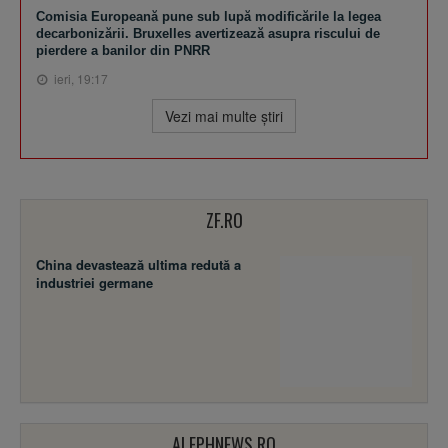
Comisia Europeană pune sub lupă modificările la legea
decarbonizării. Bruxelles avertizează asupra riscului de
pierdere a banilor din PNRR
ieri, 19:17
Vezi mai multe ştiri
ZF.RO
China devastează ultima redută a
industriei germane
ALEPHNEWS.RO