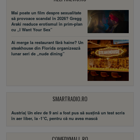
Mai poate un film despre sexualitate
să provoace scandal în 2026? Gregg
Araki readuce erotismul în prim-plan
cu „I Want Your Sex”
Ai merge la restaurant fără haine? Un
steakhouse din Florida organizează
lunar seri de „nude dining”
SMARTRADIO.RO
Austria| Un elev de 9 ani a fost pus să susţină un test scris
în aer liber, la -1°C, pentru că nu avea mască
COMEDYMALL.RO