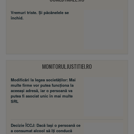
Vremuri triste. Şi păcănelele se
închid.
MONITORULJUSTITIEI.RO
Modificări la legea societăţilor: Mai
multe firme vor putea funcţiona la
aceeaşi adresă, iar o persoană va
putea fi asociat unic în mai multe
SRL
Decizie ÎCCJ: Dacă laşi o persoană ce
a consumat alcool să îţi conducă