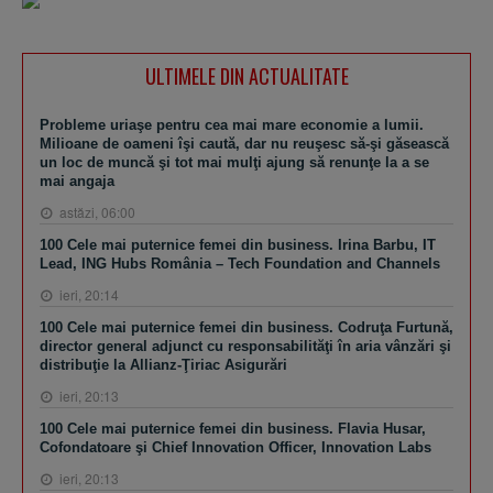
ULTIMELE DIN ACTUALITATE
Probleme uriaşe pentru cea mai mare economie a lumii.
Milioane de oameni îşi caută, dar nu reuşesc să-şi găsească
un loc de muncă şi tot mai mulţi ajung să renunţe la a se
mai angaja
astăzi, 06:00
100 Cele mai puternice femei din business. Irina Barbu, IT
Lead, ING Hubs România – Tech Foundation and Channels
ieri, 20:14
100 Cele mai puternice femei din business. Codruţa Furtună,
director general adjunct cu responsabilităţi în aria vânzări şi
distribuţie la Allianz-Ţiriac Asigurări
ieri, 20:13
100 Cele mai puternice femei din business. Flavia Husar,
Cofondatoare şi Chief Innovation Officer, Innovation Labs
ieri, 20:13