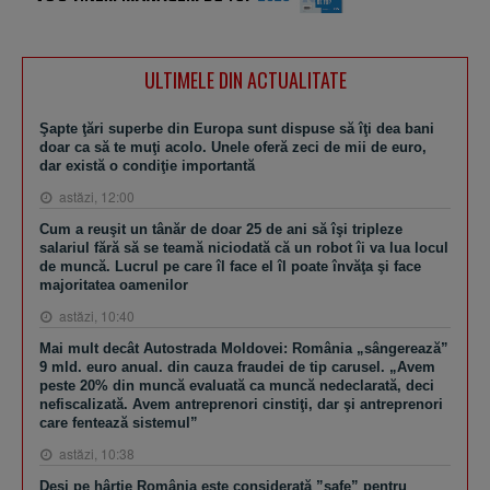
ULTIMELE DIN ACTUALITATE
Şapte ţări superbe din Europa sunt dispuse să îţi dea bani
doar ca să te muţi acolo. Unele oferă zeci de mii de euro,
dar există o condiţie importantă
astăzi, 12:00
Cum a reuşit un tânăr de doar 25 de ani să îşi tripleze
salariul fără să se teamă niciodată că un robot îi va lua locul
de muncă. Lucrul pe care îl face el îl poate învăţa şi face
majoritatea oamenilor
astăzi, 10:40
Mai mult decât Autostrada Moldovei: România „sângerează”
9 mld. euro anual. din cauza fraudei de tip carusel. „Avem
peste 20% din muncă evaluată ca muncă nedeclarată, deci
nefiscalizată. Avem antreprenori cinstiţi, dar şi antreprenori
care fentează sistemul”
astăzi, 10:38
Deşi pe hârtie România este considerată ”safe” pentru