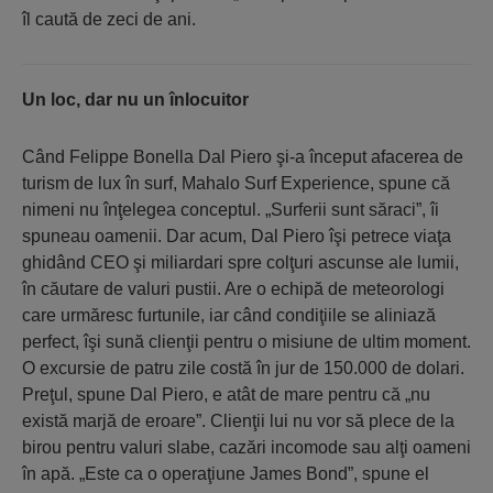
îl caută de zeci de ani.
Un loc, dar nu un înlocuitor
Când Felippe Bonella Dal Piero şi-a început afacerea de
turism de lux în surf, Mahalo Surf Experience, spune că
nimeni nu înţelegea conceptul. „Surferii sunt săraci”, îi
spuneau oamenii. Dar acum, Dal Piero îşi petrece viaţa
ghidând CEO şi miliardari spre colţuri ascunse ale lumii,
în căutare de valuri pustii. Are o echipă de meteorologi
care urmăresc furtunile, iar când condiţiile se aliniază
perfect, îşi sună clienţii pentru o misiune de ultim moment.
O excursie de patru zile costă în jur de 150.000 de dolari.
Preţul, spune Dal Piero, e atât de mare pentru că „nu
există marjă de eroare”. Clienţii lui nu vor să plece de la
birou pentru valuri slabe, cazări incomode sau alţi oameni
în apă. „Este ca o operaţiune James Bond”, spune el