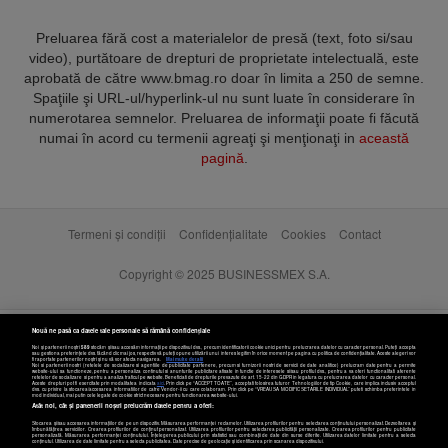
Preluarea fără cost a materialelor de presă (text, foto si/sau
video), purtătoare de drepturi de proprietate intelectuală, este
aprobată de către www.bmag.ro doar în limita a 250 de semne.
Spaţiile şi URL-ul/hyperlink-ul nu sunt luate în considerare în
numerotarea semnelor. Preluarea de informaţii poate fi făcută
numai în acord cu termenii agreaţi şi menţionaţi in
această
pagină
.
Termeni și condiții
Confidențialitate
Cookies
Contact
Copyright © 2025 BUSINESSMEX S.A.
Nouă ne pasă ca datele tale personale să rămână confidențiale
Noi și partenerii noștri
589
stocăm și/sau accesăm informații pe dispozitivul dvs., precum identificatorii cookie unici pentru prelucrarea datelor cu caracter personal. Puteți accepta
sau gestiona preferințele dvs. făcând clic mai jos, respectiv vă puteți opune utilizării unui interes legitim în orice moment pe pagina cu politica de confidențialitate. Aceste alegeri vor
fi raportate partenerilor noștri și nu vă vor afecta navigarea.
Mai multe detalii
Noi si partenerii nostri (retelele de socializare si agentiile de publicitate partenere, precum si furnizorii nostri de servicii de date analitice) prelucram date pentru a permite
website-ului sa functioneze, pentru a personaliza continutul si anunturile publicitare afisate in functie de interesele si/sau profilul dvs., pentru a va oferi functionalitati aferente
retelelor de socializare si pentru a analiza traficul pe website. Beneficiati de drepturile prevazute de art. 15-22 din GDPR in legatura cu prelucrarea datelor cu caracter personal.
Aceste drepturi pot fi exercitate prin modalitatea indicata
aici
. Prin click pe “ACCEPT TOATE”, acceptati folosirea tuturor Tehnologiilor de tip Cookie, care implica inclusiv acceptul
dvs. cu privire la stocarea/accesarea informatiilor de catre Vendor-ii cu care colaboram. Prin click pe “VREAU SA MODIFIC SETARILE INDIVIDUAL” puteti schimba preferintele in
mod individual, mai putin cele legate de cookie strict necesare pentru functionarea website-ului.
Atât noi, cât și partenerii noștri prelucrăm datele pentru a oferi:
Stocarea și/sau accesarea informațiilor de pe un dispozitiv. Măsurarea performanței reclamelor. Utilizarea profilurilor pentru selectarea conținutului personalizat. Dezvoltarea și
îmbunătățirea serviciilor. Crearea profilurilor de conținut personalizat. Utilizarea profilurilor pentru selectarea publicității personalizate. Crearea profilurilor pentru publicitate
personalizată. Măsurarea performanței conținutului. Înțelegerea publicului prin statistici sau combinații de date din surse diferite. Utilizarea datelor limitate pentru a selecta
Setări cookies
conținutul. Utilizarea de date limitate pentru a selecta publicitatea. Date precise de geolocație și identificarea prin scanarea dispozitivului.