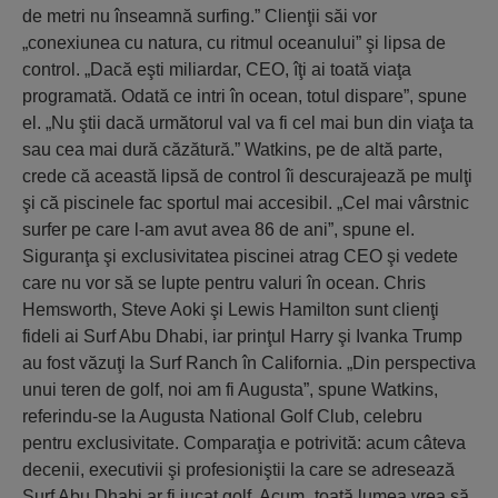
de metri nu înseamnă surfing.” Clienţii săi vor
„conexiunea cu natura, cu ritmul oceanului” şi lipsa de
control. „Dacă eşti miliardar, CEO, îţi ai toată viaţa
programată. Odată ce intri în ocean, totul dispare”, spune
el. „Nu ştii dacă următorul val va fi cel mai bun din viaţa ta
sau cea mai dură căzătură.” Watkins, pe de altă parte,
crede că această lipsă de control îi descurajează pe mulţi
şi că piscinele fac sportul mai accesibil. „Cel mai vârstnic
surfer pe care l-am avut avea 86 de ani”, spune el.
Siguranţa şi exclusivitatea piscinei atrag CEO şi vedete
care nu vor să se lupte pentru valuri în ocean. Chris
Hemsworth, Steve Aoki şi Lewis Hamilton sunt clienţi
fideli ai Surf Abu Dhabi, iar prinţul Harry şi Ivanka Trump
au fost văzuţi la Surf Ranch în California. „Din perspectiva
unui teren de golf, noi am fi Augusta”, spune Watkins,
referindu-se la Augusta National Golf Club, celebru
pentru exclusivitate. Comparaţia e potrivită: acum câteva
decenii, executivii şi profesioniştii la care se adresează
Surf Abu Dhabi ar fi jucat golf. Acum „toată lumea vrea să