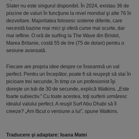
Slater nu este singurul disponibil. În 2024, existau 36 de
piscine de valuri în funcţiune la nivel mondial şi alte 76 în
dezvoltare. Majoritatea folosesc sisteme diferite, care
necesită bazine mai mici şi oferă curse mai scurte, dar
mai ieftine. O oră de surfing la The Wave din Bristol,
Marea Britanie, costă 55 de lire (75 de dolari) pentru o
sesiune avansată.
Fiecare are propria idee despre ce înseamnă un val
perfect. Pentru un începător, poate fi să reuşeşti să stai în
picioare trei secunde, în timp ce un profesionist îşi
doreşte un tub de 30 de secunde, explică Watkins. „Este
foarte subiectiv.” Cu toate acestea, toţi surferii urmăresc
idealul valului perfect. A reuşit Surf Abu Dhabi să îl
creeze? „Am făcut o versiune a lui”, spune Watkins.
Traducere şi adaptare: Ioana Matei