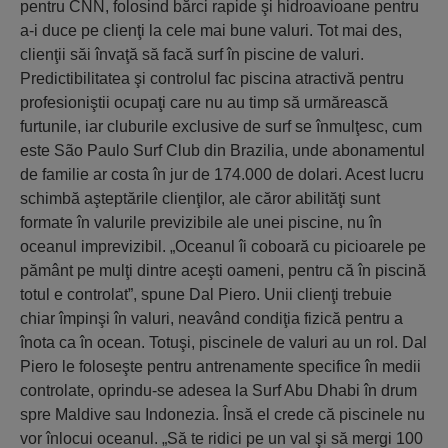
pentru CNN, folosind bărci rapide şi hidroavioane pentru
a-i duce pe clienţi la cele mai bune valuri. Tot mai des,
clienţii săi învaţă să facă surf în piscine de valuri.
Predictibilitatea şi controlul fac piscina atractivă pentru
profesioniştii ocupaţi care nu au timp să urmărească
furtunile, iar cluburile exclusive de surf se înmulţesc, cum
este São Paulo Surf Club din Brazilia, unde abonamentul
de familie ar costa în jur de 174.000 de dolari. Acest lucru
schimbă aşteptările clienţilor, ale căror abilităţi sunt
formate în valurile previzibile ale unei piscine, nu în
oceanul imprevizibil. „Oceanul îi coboară cu picioarele pe
pământ pe mulţi dintre aceşti oameni, pentru că în piscină
totul e controlat”, spune Dal Piero. Unii clienţi trebuie
chiar împinşi în valuri, neavând condiţia fizică pentru a
înota ca în ocean. Totuşi, piscinele de valuri au un rol. Dal
Piero le foloseşte pentru antrenamente specifice în medii
controlate, oprindu-se adesea la Surf Abu Dhabi în drum
spre Maldive sau Indonezia. Însă el crede că piscinele nu
vor înlocui oceanul. „Să te ridici pe un val şi să mergi 100