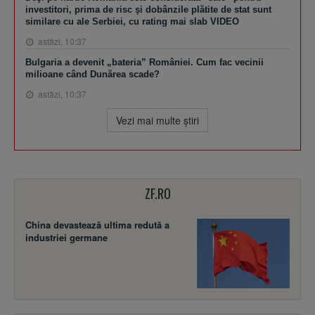
investitori, prima de risc şi dobânzile plătite de stat sunt
similare cu ale Serbiei, cu rating mai slab VIDEO
astăzi, 10:37
Bulgaria a devenit „bateria” României. Cum fac vecinii
milioane când Dunărea scade?
astăzi, 10:37
Vezi mai multe ştiri
ZF.RO
China devastează ultima redută a
industriei germane