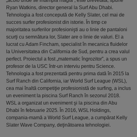
„acolo unde se întâmplă magia”, este brevetată, spune
Ryan Watkins, director general la Surf Abu Dhabi.
Tehnologia a fost concepută de Kelly Slater, cel mai de
succes surfer profesionist din istorie. În timp ce
majoritatea surferilor profesionişti au o linie de pantaloni
scurţi cu semnătura lor, Slater are o linie de valuri. El a
lucrat cu Adam Fincham, specialist în mecanica fluidelor
la Universitatea din California de Sud, pentru a crea valul
perfect. Proiectul a fost „matematic îngrozitor”, a spus un
profesor de la USC într-un interviu pentru Science.
Tehnologia a fost prezentată pentru prima dată în 2015 la
Surf Ranch din California, iar World Surf League (WSL),
cea mai înaltă competiţie profesionistă de surfing, a inclus
un eveniment la piscina Surf Ranch în sezonul 2018.
WSL a organizat un eveniment şi la piscina din Abu
Dhabi în februarie 2025. În 2016, WSL Holdings,
compania-mamă a World Surf League, a cumpărat Kelly
Slater Wave Company, deţinătoarea tehnologiei.