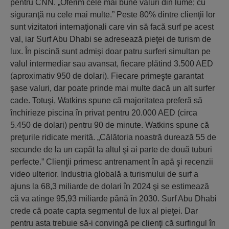
pentru CNN. „Oferim cele mai bune valuri din lume; cu
siguranţă nu cele mai multe.” Peste 80% dintre clienţii lor
sunt vizitatori internaţionali care vin să facă surf pe acest
val, iar Surf Abu Dhabi se adresează pieţei de turism de
lux. În piscină sunt admişi doar patru surferi simultan pe
valul intermediar sau avansat, fiecare plătind 3.500 AED
(aproximativ 950 de dolari). Fiecare primeşte garantat
şase valuri, dar poate prinde mai multe dacă un alt surfer
cade. Totuşi, Watkins spune că majoritatea preferă să
închirieze piscina în privat pentru 20.000 AED (circa
5.450 de dolari) pentru 90 de minute. Watkins spune că
preţurile ridicate merită. „Călătoria noastră durează 55 de
secunde de la un capăt la altul şi ai parte de două tuburi
perfecte.” Clienţii primesc antrenament în apă şi recenzii
video ulterior. Industria globală a turismului de surf a
ajuns la 68,3 miliarde de dolari în 2024 şi se estimează
că va atinge 95,93 miliarde până în 2030. Surf Abu Dhabi
crede că poate capta segmentul de lux al pieţei. Dar
pentru asta trebuie să-i convingă pe clienţi că surfingul în