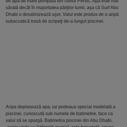
de apă de mare pompată din Golful Persic. Apa este mai
sărată decât în majoritatea părţilor lumii, aşa că Surf Abu
Dhabi o desalinizează uşor. Valul este produs de o aripă
subacvatică trasă de scripeţi de-a lungul piscinei.
Aripa deplasează apa, iar podeaua special modelată a
piscinei, cunoscută sub numele de batimetrie, face ca
valul să se spargă. Batimetria piscinei din Abu Dhabi,