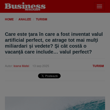
Desch
meniu
HOME
ANALIZE
TURISM
Care este ţara în care a fost inventat valul
artificial perfect, ce atrage tot mai mulţi
miliardari şi vedete? Şi cât costă o
vacanţă care include… valul perfect?
Autor:
Ioana Matei
13 sep 2025
TURISM