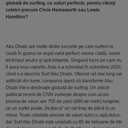
globală de surfing, cu valuri perfecte, pentru clienţi
celebri precum Chris Hemsworth sau Lewis
Hamilton?
Abu Dhabi are multe dintre lucrurile pe care surferii le
caută în goana lor după valul perfect: vreme caldă, soare
tot timpul anului şi apă limpede. Singurul lucru pe care nu
îl avea erau valurile. Asta s-a schimbat în octombrie 2024,
când s-a deschis Surf Abu Dhabi. Oferind cel mai lung val
artificial din lume, compania speră să transforme Abu
Dhabi într-o destinaţie globală de surfing. Un articol
publicat recent de CNN vorbeşte despre cum acolo
piscina de valuri are 755 de yarzi (690 de metri) lungime,
iar un surfer poate „încăleca” un val timp de până la un
minut. Toate celelalte piscine de valuri sunt cu apă dulce,
dar Surf Abu Dhabi este umplută cu 80 de milioane de litri