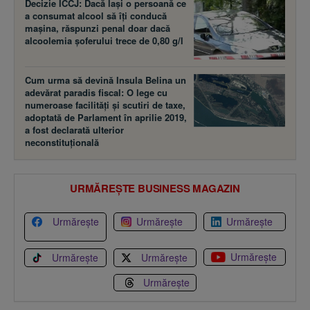
Decizie ÎCCJ: Dacă laşi o persoană ce
a consumat alcool să îţi conducă
maşina, răspunzi penal doar dacă
alcoolemia şoferului trece de 0,80 g/l
Cum urma să devină Insula Belina un
adevărat paradis fiscal: O lege cu
numeroase facilităţi şi scutiri de taxe,
adoptată de Parlament în aprilie 2019,
a fost declarată ulterior
neconstituţională
URMĂREȘTE BUSINESS MAGAZIN
Urmărește
Urmărește
Urmărește
Urmărește
Urmărește
Urmărește
Urmărește