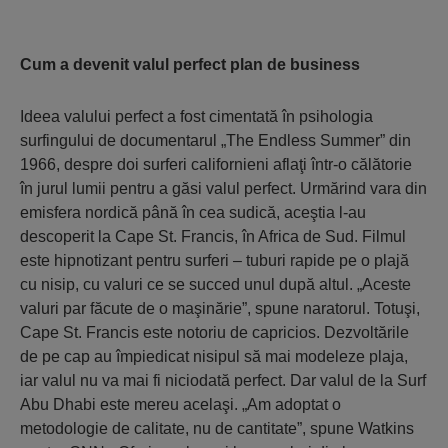
Cum a devenit valul perfect plan de business
Ideea valului perfect a fost cimentată în psihologia
surfingului de documentarul „The Endless Summer” din
1966, despre doi surferi californieni aflaţi într-o călătorie
în jurul lumii pentru a găsi valul perfect. Urmărind vara din
emisfera nordică până în cea sudică, aceştia l-au
descoperit la Cape St. Francis, în Africa de Sud. Filmul
este hipnotizant pentru surferi – tuburi rapide pe o plajă
cu nisip, cu valuri ce se succed unul după altul. „Aceste
valuri par făcute de o maşinărie”, spune naratorul. Totuşi,
Cape St. Francis este notoriu de capricios. Dezvoltările
de pe cap au împiedicat nisipul să mai modeleze plaja,
iar valul nu va mai fi niciodată perfect. Dar valul de la Surf
Abu Dhabi este mereu acelaşi. „Am adoptat o
metodologie de calitate, nu de cantitate”, spune Watkins