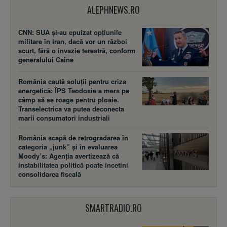
ALEPHNEWS.RO
CNN: SUA şi-au epuizat opțiunile
militare în Iran, dacă vor un război
scurt, fără o invazie terestră, conform
generalului Caine
România caută soluții pentru criza
energetică: ÎPS Teodosie a mers pe
câmp să se roage pentru ploaie.
Transelectrica va putea deconecta
marii consumatori industriali
România scapă de retrogradarea în
categoria „junk” și în evaluarea
Moody’s: Agenția avertizează că
instabilitatea politică poate încetini
consolidarea fiscală
SMARTRADIO.RO