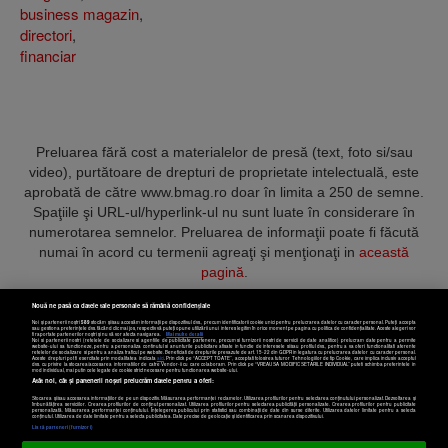
business magazin
,
directori
,
financiar
Preluarea fără cost a materialelor de presă (text, foto si/sau
video), purtătoare de drepturi de proprietate intelectuală, este
aprobată de către www.bmag.ro doar în limita a 250 de semne.
Spaţiile şi URL-ul/hyperlink-ul nu sunt luate în considerare în
numerotarea semnelor. Preluarea de informaţii poate fi făcută
numai în acord cu termenii agreaţi şi menţionaţi in
această
pagină
.
Nouă ne pasă ca datele tale personale să rămână confidențiale
Noi și partenerii noștri
589
stocăm și/sau accesăm informații pe dispozitivul dvs., precum identificatorii cookie unici pentru prelucrarea datelor cu caracter personal. Puteți accepta
sau gestiona preferințele dvs. făcând clic mai jos, respectiv vă puteți opune utilizării unui interes legitim în orice moment pe pagina cu politica de confidențialitate. Aceste alegeri vor
fi raportate partenerilor noștri și nu vă vor afecta navigarea.
Mai multe detalii
Noi si partenerii nostri (retelele de socializare si agentiile de publicitate partenere, precum si furnizorii nostri de servicii de date analitice) prelucram date pentru a permite
Termeni și condiții
Confidențialitate
Cookies
Contact
website-ului sa functioneze, pentru a personaliza continutul si anunturile publicitare afisate in functie de interesele si/sau profilul dvs., pentru a va oferi functionalitati aferente
retelelor de socializare si pentru a analiza traficul pe website. Beneficiati de drepturile prevazute de art. 15-22 din GDPR in legatura cu prelucrarea datelor cu caracter personal.
Aceste drepturi pot fi exercitate prin modalitatea indicata
aici
. Prin click pe “ACCEPT TOATE”, acceptati folosirea tuturor Tehnologiilor de tip Cookie, care implica inclusiv acceptul
dvs. cu privire la stocarea/accesarea informatiilor de catre Vendor-ii cu care colaboram. Prin click pe “VREAU SA MODIFIC SETARILE INDIVIDUAL” puteti schimba preferintele in
mod individual, mai putin cele legate de cookie strict necesare pentru functionarea website-ului.
Atât noi, cât și partenerii noștri prelucrăm datele pentru a oferi:
Copyright © 2025 BUSINESSMEX S.A.
Stocarea și/sau accesarea informațiilor de pe un dispozitiv. Măsurarea performanței reclamelor. Utilizarea profilurilor pentru selectarea conținutului personalizat. Dezvoltarea și
îmbunătățirea serviciilor. Crearea profilurilor de conținut personalizat. Utilizarea profilurilor pentru selectarea publicității personalizate. Crearea profilurilor pentru publicitate
personalizată. Măsurarea performanței conținutului. Înțelegerea publicului prin statistici sau combinații de date din surse diferite. Utilizarea datelor limitate pentru a selecta
Setări cookies
conținutul. Utilizarea de date limitate pentru a selecta publicitatea. Date precise de geolocație și identificarea prin scanarea dispozitivului.
Listă parteneri (furnizori)