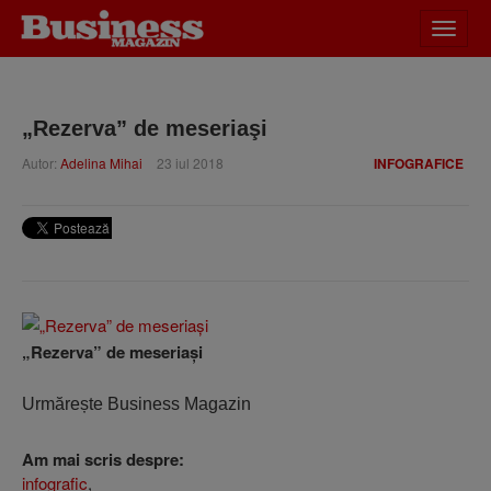
Desch
meniu
„Rezerva” de meseriaşi
Autor:
Adelina Mihai
23 iul 2018
INFOGRAFICE
„Rezerva” de meseriaşi
Urmărește Business Magazin
Am mai scris despre:
infografic
,