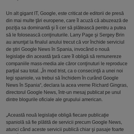
Un alt gigant IT, Google, este criticat de editorii de presă
din mai multe ţări europene, care îl acuză că abuzează de
poziţia sa dominantă şi îi cer să plătească pentru a putea
să le folosească conţinuturile. Larry Page şi Sergey Brin
au anunţat la finalul anului trecut că vor închide serviciul
de ştiri Google News în Spania, invocând o nouă
legislaţie din această ţară care îl obligă să remunereze
companiile mass-media ale căror conţinuturi le reproduce
parţial sau total. „În mod trist, ca o consecinţă a unei noi
legi spaniole, va trebui să închidem în curând Google
News în Spania“, declara la acea vreme Richard Gingras,
directorul Google News, într-un mesaj publicat pe unul
dintre blogurile oficiale ale grupului american.
„Această nouă legislaţie obligă fiecare publicaţie
spaniolă să fie plătită de servicii precum Google News,
atunci când aceste servicii publică chiar şi pasaje foarte