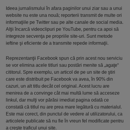
Ideea jurnalismului în afara paginilor unui ziar sau a unui
website nu este una nouă; reporterii transmit de multe ori
informaţiile pe Twitter sau pe alte canale de social media.
Alţii încarcă videoclipuri pe YouTube, pentru ca apoi să
integreze secvenţa pe propriile site-uri. Sunt metode
ieftine şi eficiente de a transmite repede informaţii.
Reprezentanţii Facebook spun că prin acest nou serviciu
se vor elimina acele titluri sau postări menite să „agaţe“
cititorul. Spre exemplu, un articol de pe un site de ştiri
care este distribuit pe Facebook va avea, în 90% din
cazuri, un alt titlu decât cel original. Acest lucru are
menirea de a convinge cât mai multă lume să acceseze
linkul, dar mulţi vor părăsi imediat pagina odată ce
constată că titlul nu are prea mare legătură cu materialul.
Este mai corect, din punctul de vedere al utilizatorului, ca
articolele publicate să nu fie în vreun fel modificate pentru
a creşte traficul unui site.