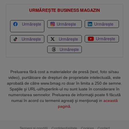
URMĂREȘTE BUSINESS MAGAZIN
Urmărește
Urmărește
Urmărește
Urmărește
Urmărește
Urmărește
Urmărește
Preluarea fără cost a materialelor de presă (text, foto si/sau
video), purtătoare de drepturi de proprietate intelectuală, este
aprobată de către www.bmag.ro doar în limita a 250 de semne.
Spaţiile şi URL-ul/hyperlink-ul nu sunt luate în considerare în
numerotarea semnelor. Preluarea de informaţii poate fi făcută
numai în acord cu termenii agreaţi şi menţionaţi in
această
pagină
.
Termeni și condiții
Confidențialitate
Cookies
Contact