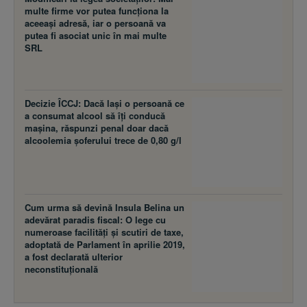
multe firme vor putea funcţiona la
aceeaşi adresă, iar o persoană va
putea fi asociat unic în mai multe
SRL
Decizie ÎCCJ: Dacă laşi o persoană ce
a consumat alcool să îţi conducă
maşina, răspunzi penal doar dacă
alcoolemia şoferului trece de 0,80 g/l
Cum urma să devină Insula Belina un
adevărat paradis fiscal: O lege cu
numeroase facilităţi şi scutiri de taxe,
adoptată de Parlament în aprilie 2019,
a fost declarată ulterior
neconstituţională