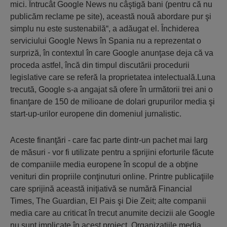
mici. Întrucât Google News nu câştigă bani (pentru că nu
publicăm reclame pe site), această nouă abordare pur şi
simplu nu este sustenabilă“, a adăugat el. Închiderea
serviciului Google News în Spania nu a reprezentat o
surpriză, în contextul în care Google anunţase deja că va
proceda astfel, încă din timpul discutării procedurii
legislative care se referă la proprietatea intelectuală.Luna
trecută, Google s-a angajat să ofere în următorii trei ani o
finanţare de 150 de milioane de dolari grupurilor media şi
start-up-urilor europene din domeniul jurnalistic.
Aceste finanţări - care fac parte dintr-un pachet mai larg
de măsuri - vor fi utilizate pentru a sprijini eforturile făcute
de companiile media europene în scopul de a obţine
venituri din propriile conţinuturi online. Printre publicaţiile
care sprijină această iniţiativă se numără Financial
Times, The Guardian, El Pais şi Die Zeit; alte companii
media care au criticat în trecut anumite decizii ale Google
nu sunt implicate în acest proiect. Organizaţiile media