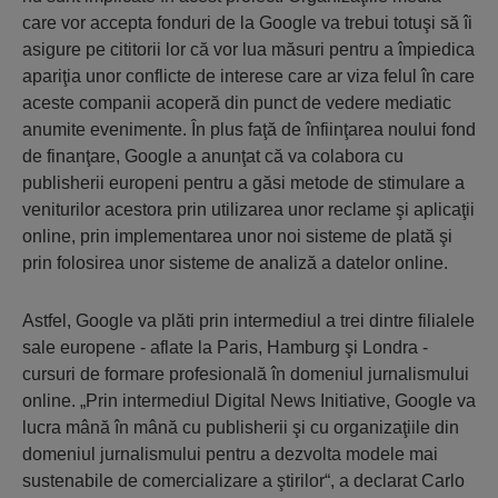
care vor accepta fonduri de la Google va trebui totuşi să îi
asigure pe cititorii lor că vor lua măsuri pentru a împiedica
apariţia unor conflicte de interese care ar viza felul în care
aceste companii acoperă din punct de vedere mediatic
anumite evenimente. În plus faţă de înfiinţarea noului fond
de finanţare, Google a anunţat că va colabora cu
publisherii europeni pentru a găsi metode de stimulare a
veniturilor acestora prin utilizarea unor reclame şi aplicaţii
online, prin implementarea unor noi sisteme de plată şi
prin folosirea unor sisteme de analiză a datelor online.
Astfel, Google va plăti prin intermediul a trei dintre filialele
sale europene - aflate la Paris, Hamburg şi Londra -
cursuri de formare profesională în domeniul jurnalismului
online. „Prin intermediul Digital News Initiative, Google va
lucra mână în mână cu publisherii şi cu organizaţiile din
domeniul jurnalismului pentru a dezvolta modele mai
sustenabile de comercializare a ştirilor“, a declarat Carlo