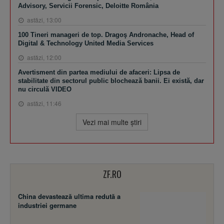
Advisory, Servicii Forensic, Deloitte România
astăzi, 13:00
100 Tineri manageri de top. Dragoş Andronache, Head of
Digital & Technology United Media Services
astăzi, 12:00
Avertisment din partea mediului de afaceri: Lipsa de
stabilitate din sectorul public blochează banii. Ei există, dar
nu circulă VIDEO
astăzi, 11:46
Vezi mai multe ştiri
ZF.RO
China devastează ultima redută a
industriei germane