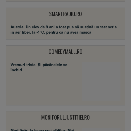
SMARTRADIO.RO
Austria| Un elev de 9 ani a fost pus să susţină un test scris
în aer liber, la -1°C, pentru că nu avea mască
COMEDYMALL.RO
Vremuri triste. Şi păcănelele se
închid.
MONITORULJUSTITIEI.RO
Modificări la legea societăţilor: Mai