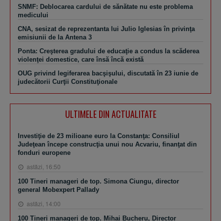
SNMF: Deblocarea cardului de sănătate nu este problema
medicului
CNA, sesizat de reprezentanta lui Julio Iglesias în privinţa
emisiunii de la Antena 3
Ponta: Creşterea gradului de educaţie a condus la scăderea
violenţei domestice, care însă încă există
OUG privind legiferarea bacşişului, discutată în 23 iunie de
judecătorii Curţii Constituţionale
ULTIMELE DIN ACTUALITATE
Investiţie de 23 milioane euro la Constanţa: Consiliul
Judeţean începe construcţia unui nou Acvariu, finanţat din
fonduri europene
astăzi, 16:50
100 Tineri manageri de top. Simona Ciungu, director
general Mobexpert Pallady
astăzi, 14:00
100 Tineri manageri de top. Mihai Bucheru, Director