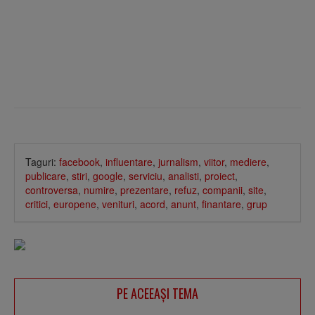
Taguri:
facebook
,
influentare
,
jurnalism
,
viitor
,
mediere
,
publicare
,
stiri
,
google
,
serviciu
,
analisti
,
proiect
,
controversa
,
numire
,
prezentare
,
refuz
,
companii
,
site
,
critici
,
europene
,
venituri
,
acord
,
anunt
,
finantare
,
grup
PE ACEEAŞI TEMA