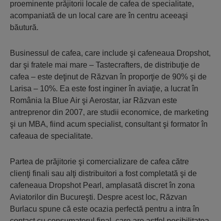
proeminente prăjitorii locale de cafea de specialitate,
acompaniată de un local care are în centru aceeaşi
băutură.
Businessul de cafea, care include şi cafeneaua Dropshot,
dar şi fratele mai mare – Tastecrafters, de distribuţie de
cafea – este deţinut de Răzvan în proporţie de 90% şi de
Larisa – 10%. Ea este fost inginer în aviaţie, a lucrat în
România la Blue Air şi Aerostar, iar Răzvan este
antreprenor din 2007, are studii economice, de marketing
şi un MBA, fiind acum specialist, consultant şi formator în
cafeaua de specialitate.
Partea de prăjitorie şi comercializare de cafea către
clienţi finali sau alţi distribuitori a fost completată şi de
cafeneaua Dropshot Pearl, amplasată discret în zona
Aviatorilor din Bucureşti. Despre acest loc, Răzvan
Burlacu spune că este ocazia perfectă pentru a intra în
contact cu consumatorul final, care are astfel posibilitatea