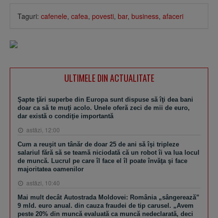
Taguri:
cafenele
,
cafea
,
povesti
,
bar
,
business
,
afaceri
ULTIMELE DIN ACTUALITATE
Şapte ţări superbe din Europa sunt dispuse să îţi dea bani
doar ca să te muţi acolo. Unele oferă zeci de mii de euro,
dar există o condiţie importantă
astăzi, 12:00
Cum a reuşit un tânăr de doar 25 de ani să îşi tripleze
salariul fără să se teamă niciodată că un robot îi va lua locul
de muncă. Lucrul pe care îl face el îl poate învăţa şi face
majoritatea oamenilor
astăzi, 10:40
Mai mult decât Autostrada Moldovei: România „sângerează”
9 mld. euro anual. din cauza fraudei de tip carusel. „Avem
peste 20% din muncă evaluată ca muncă nedeclarată, deci