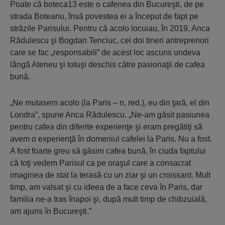
Poate că boteca13 este o cafenea din Bucureşti, de pe
strada Boteanu, însă povestea ei a început de fapt pe
străzile Parisului. Pentru că acolo locuiau, în 2019, Anca
Rădulescu şi Bogdan Tenciuc, cei doi tineri antreprenori
care se fac „responsabili” de acest loc ascuns undeva
lângă Ateneu şi totuşi deschis către pasionaţii de cafea
bună.
„Ne mutasem acolo (la Paris – n. red.), eu din ţară, el din
Londra”, spune Anca Rădulescu. „Ne-am găsit pasiunea
pentru cafea din diferite experienţe şi eram pregătiţi să
avem o experienţă în domeniul cafelei la Paris. Nu a fost.
A fost foarte greu să găsim cafea bună, în ciuda faptului
că toţi vedem Parisul ca pe oraşul care a consacrat
imaginea de stat la terasă cu un ziar şi un croissant. Mult
timp, am valsat şi cu ideea de a face ceva în Paris, dar
familia ne-a tras înapoi şi, după mult timp de chibzuială,
am ajuns în Bucureşti.”