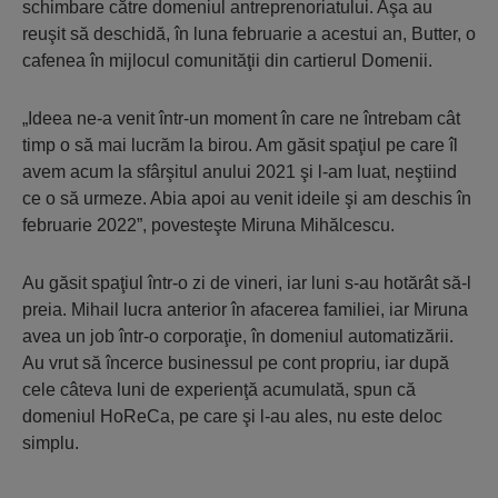
schimbare către domeniul antreprenoriatului. Aşa au
reuşit să deschidă, în luna februarie a acestui an, Butter, o
cafenea în mijlocul comunităţii din cartierul Domenii.
„Ideea ne-a venit într-un moment în care ne întrebam cât
timp o să mai lucrăm la birou. Am găsit spaţiul pe care îl
avem acum la sfârşitul anului 2021 şi l-am luat, neştiind
ce o să urmeze. Abia apoi au venit ideile şi am deschis în
februarie 2022”, povesteşte Miruna Mihălcescu.
Au găsit spaţiul într-o zi de vineri, iar luni s-au hotărât să-l
preia. Mihail lucra anterior în afacerea familiei, iar Miruna
avea un job într-o corporaţie, în domeniul automatizării.
Au vrut să încerce businessul pe cont propriu, iar după
cele câteva luni de experienţă acumulată, spun că
domeniul HoReCa, pe care şi l-au ales, nu este deloc
simplu.