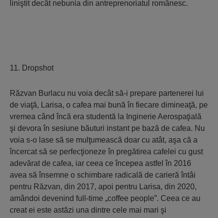
liniştit decât nebunia din antreprenoriatul românesc.
11. Dropshot
Răzvan Burlacu nu voia decât să-i prepare partenerei lui
de viaţă, Larisa, o cafea mai bună în fiecare dimineaţă, pe
vremea când încă era studentă la Inginerie Aerospaţială
şi devora în sesiune băuturi instant pe bază de cafea. Nu
voia s-o lase să se mulţumească doar cu atât, aşa că a
încercat să se perfecţioneze în pregătirea cafelei cu gust
adevărat de cafea, iar ceea ce începea astfel în 2016
avea să însemne o schimbare radicală de carieră întâi
pentru Răzvan, din 2017, apoi pentru Larisa, din 2020,
amândoi devenind full-time „coffee people”. Ceea ce au
creat ei este astăzi una dintre cele mai mari şi