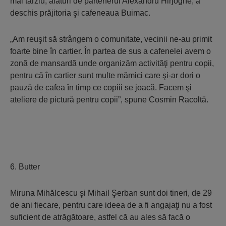
mai târziu, alături de partenerul Alexandru Hirjoghe, a
deschis prăjitoria şi cafeneaua Buimac.
„Am reuşit să strângem o comunitate, vecinii ne-au primit
foarte bine în cartier. În partea de sus a cafenelei avem o
zonă de mansardă unde organizăm activităţi pentru copii,
pentru că în cartier sunt multe mămici care şi-ar dori o
pauză de cafea în timp ce copiii se joacă. Facem şi
ateliere de pictură pentru copii”, spune Cosmin Racoltă.
6. Butter
Miruna Mihălcescu şi Mihail Şerban sunt doi tineri, de 29
de ani fiecare, pentru care ideea de a fi angajaţi nu a fost
suficient de atrăgătoare, astfel că au ales să facă o