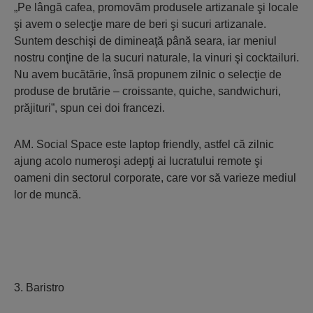
„Pe lângă cafea, promovăm produsele artizanale şi locale
şi avem o selecţie mare de beri şi sucuri artizanale.
Suntem deschişi de dimineaţă până seara, iar meniul
nostru conţine de la sucuri naturale, la vinuri şi cocktailuri.
Nu avem bucătărie, însă propunem zilnic o selecţie de
produse de brutărie – croissante, quiche, sandwichuri,
prăjituri”, spun cei doi francezi.
AM. Social Space este laptop friendly, astfel că zilnic
ajung acolo numeroşi adepţi ai lucratului remote şi
oameni din sectorul corporate, care vor să varieze mediul
lor de muncă.
3. Baristro