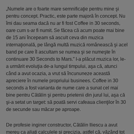
„Numele are o foarte mare semnificaţie pentru mine şi
pentru concept. Practic, este parte majoră în concept. Nu
îmi dau seama dacă nu ar fi fost Coffee in 30 seconds,
oare cum s-ar fi numit. Se făcea că acum poate mai bine
de 15 ani începeam să ascult ceva din muzica
internaţională, pe lângă multă muzică românească şi acel
band pe care îl ascultam se numea şi se numeşte în
continuare 30 Seconds to Mars.” I-a plăcut muzica lor, le-
a urmărit evoluţia de-a lungul timpului, aşa că, atunci
când a avut ocazia, a vrut să încununeze această
apreciere în numele propriului businees. Coffee in 30
seconds a fost varianta de nume care a sunat cel mai
bine pentru Cătălin şi pentru prietenii din jurul lui, aşa că
şi-a setat un target: să poată servi cafeaua clienţilor în 30
de secunde sau măcar pe aproape.
De profesie inginer constructor, Cătălin Iliescu a avut
mereu ca aliaţi calculele şi precizia, astfel că, văzând tot