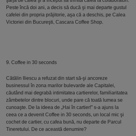
şarjă de cafea şi a început să trimită cafea la colaboratori.
Peste încă doi ani, a decis să ducă şi mai departe gustul
cafelei din propria prăjitorie, aşa că a deschis, pe Calea
Victoriei din Bucureşti, Cascara Coffee Shop.
9. Coffee in 30 seconds
Cătălin Iliescu a refuzat din start să-şi ancoreze
businessul în zona marilor bulevarde ale Capitalei,
căutând mai degrabă intimitatea cartierelor, familiaritatea
zâmbetelor dintre blocuri, unde pare că toată lumea se
cunoaşte. De la ideea de „Hai în cartier!” s-a ajuns la
ceea ce a devenit Coffee in 30 seconds, un local mic şi
cochet de cartier, cu cafea bună, nu departe de Parcul
Tineretului. De ce această denumire?