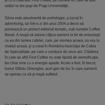
şi cu o cafenea. First Coffee, pe numele ei, care se află
astăzi la doi paşi de Piaţa Universităţii.
Silvia este absolventă de psihologie, a lucrat în
advertising, iar într-o zi din anul 2004 a decis să
pornească un proiect editorial tematic, sub numele Coffee
Break. A reuşit să adune câţiva oameni la fel de entuziaşti
ca ea din lumea cafelei, care, pe vremea aceea, nu era la
nivelul actual, şi a creat în România Asociaţia de Cafea
de Specialitate, pe care o conduce de zece ani. Clădirea
în care se află First Coffee nu este lipsită de semnificaţie,
ba chiar vine cu o energie aparte. Acolo a fost, în trecut,
hanul Sfântu Gheorghe, acel gen de loc în care oamenii
se opreau ca să-şi tragă sufletul.