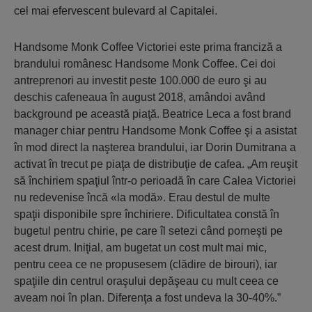
cel mai efervescent bulevard al Capitalei.
Handsome Monk Coffee Victoriei este prima franciză a
brandului românesc Handsome Monk Coffee. Cei doi
antreprenori au investit peste 100.000 de euro şi au
deschis cafeneaua în august 2018, amândoi având
background pe această piaţă. Beatrice Leca a fost brand
manager chiar pentru Handsome Monk Coffee şi a asistat
în mod direct la naşterea brandului, iar Dorin Dumitrana a
activat în trecut pe piaţa de distribuţie de cafea. „Am reuşit
să închiriem spaţiul într-o perioadă în care Calea Victoriei
nu redevenise încă «la modă». Erau destul de multe
spaţii disponibile spre închiriere. Dificultatea constă în
bugetul pentru chirie, pe care îl setezi când porneşti pe
acest drum. Iniţial, am bugetat un cost mult mai mic,
pentru ceea ce ne propusesem (clădire de birouri), iar
spaţiile din centrul oraşului depăşeau cu mult ceea ce
aveam noi în plan. Diferenţa a fost undeva la 30-40%.”