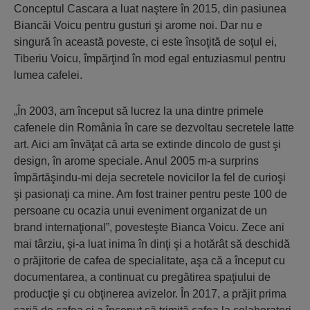
Conceptul Cascara a luat naştere în 2015, din pasiunea
Biancăi Voicu pentru gusturi şi arome noi. Dar nu e
singură în această poveste, ci este însoţită de soţul ei,
Tiberiu Voicu, împărţind în mod egal entuziasmul pentru
lumea cafelei.
„În 2003, am început să lucrez la una dintre primele
cafenele din România în care se dezvoltau secretele latte
art. Aici am învăţat că arta se extinde dincolo de gust şi
design, în arome speciale. Anul 2005 m-a surprins
împărtăşindu-mi deja secretele novicilor la fel de curioşi
şi pasionaţi ca mine. Am fost trainer pentru peste 100 de
persoane cu ocazia unui eveniment organizat de un
brand internaţional”, povesteşte Bianca Voicu. Zece ani
mai târziu, şi-a luat inima în dinţi şi a hotărât să deschidă
o prăjitorie de cafea de specialitate, aşa că a început cu
documentarea, a continuat cu pregătirea spaţiului de
producţie şi cu obţinerea avizelor. În 2017, a prăjit prima