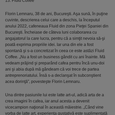
13. Fluid Coffee
Florin Lemnaru, 38 de ani, Bucureşti. Aşa sună, în puţine
cuvinte, descrierea celui care a deschis, la începutul
anului 2022, cafeneaua Fluid din zona Pieţei Spaniei din
Bucureşti. Încheiase de câteva luni colaborarea cu
angajatorul la care lucra, pentru că a simţit nevoia să-şi
poată exprima propriile idei. Iar una din ele a fost
spontană şi s-a concretizat în ceea ce este astăzi Fluid
Coffee. „Nu a fost un business gândit cu ani înainte. Mă
vedeam prăjind şi preparând cafea pentru încă unu-doi
ani şi abia după mă gândeam că voi trece de partea
antreprenoriatului. Însă s-a declanşat în subconştient
acea dorinţă”, povesteşte Florin Lemnaru.
Una dintre pasiunile lui este latte art-ul, adică arta de a
crea imagini în cafea, iar anul acesta a devenit
vicecampion naţional în această măiestrie. „Când vine
vorba de latte art, experienţa gustativă este suplimentată