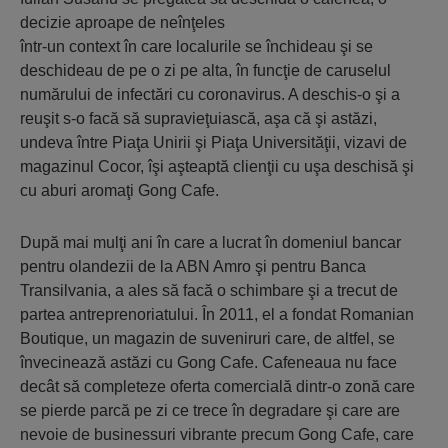
decizie aproape de neînţeles
într-un context în care localurile se închideau şi se
deschideau de pe o zi pe alta, în funcţie de caruselul
numărului de infectări cu coronavirus. A deschis-o şi a
reuşit s-o facă să supravieţuiască, aşa că şi astăzi,
undeva între Piaţa Unirii şi Piaţa Universităţii, vizavi de
magazinul Cocor, îşi aşteaptă clienţii cu uşa deschisă şi
cu aburi aromaţi Gong Cafe.
După mai mulţi ani în care a lucrat în domeniul bancar
pentru olandezii de la ABN Amro şi pentru Banca
Transilvania, a ales să facă o schimbare şi a trecut de
partea antreprenoriatului. În 2011, el a fondat Romanian
Boutique, un magazin de suveniruri care, de altfel, se
învecinează astăzi cu Gong Cafe. Cafeneaua nu face
decât să completeze oferta comercială dintr-o zonă care
se pierde parcă pe zi ce trece în degradare şi care are
nevoie de businessuri vibrante precum Gong Cafe, care