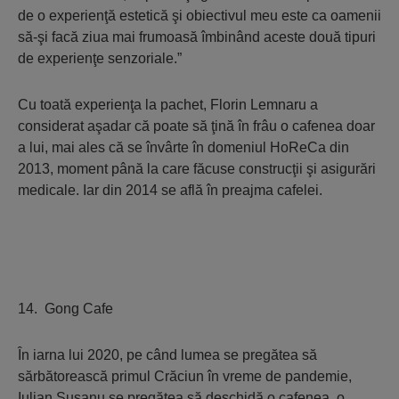
de o experienţă estetică şi obiectivul meu este ca oamenii
să-şi facă ziua mai frumoasă îmbinând aceste două tipuri
de experienţe senzoriale.”
Cu toată experienţa la pachet, Florin Lemnaru a
considerat aşadar că poate să ţină în frâu o cafenea doar
a lui, mai ales că se învârte în domeniul HoReCa din
2013, moment până la care făcuse construcţii şi asigurări
medicale. Iar din 2014 se află în preajma cafelei.
14. Gong Cafe
În iarna lui 2020, pe când lumea se pregătea să
sărbătorească primul Crăciun în vreme de pandemie,
Iulian Susanu se pregătea să deschidă o cafenea, o