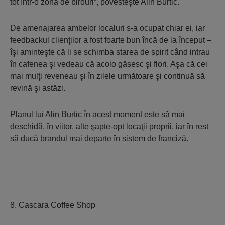
tot într-o zonă de birouri”, povesteşte Alin Burtic.
De amenajarea ambelor localuri s-a ocupat chiar ei, iar
feedbackul clienţilor a fost foarte bun încă de la început –
îşi aminteşte că li se schimba starea de spirit când intrau
în cafenea şi vedeau că acolo găsesc şi flori. Aşa că cei
mai mulţi reveneau şi în zilele următoare şi continuă să
revină şi astăzi.
Planul lui Alin Burtic în acest moment este să mai
deschidă, în viitor, alte şapte-opt locaţii proprii, iar în rest
să ducă brandul mai departe în sistem de franciză.
8. Cascara Coffee Shop