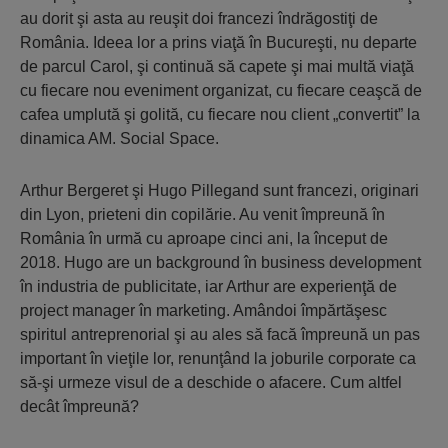
au dorit şi asta au reuşit doi francezi îndrăgostiţi de
România. Ideea lor a prins viaţă în Bucureşti, nu departe
de parcul Carol, şi continuă să capete şi mai multă viaţă
cu fiecare nou eveniment organizat, cu fiecare ceaşcă de
cafea umplută şi golită, cu fiecare nou client „convertit” la
dinamica AM. Social Space.
Arthur Bergeret şi Hugo Pillegand sunt francezi, originari
din Lyon, prieteni din copilărie. Au venit împreună în
România în urmă cu aproape cinci ani, la început de
2018. Hugo are un background în business development
în industria de publicitate, iar Arthur are experienţă de
project manager în marketing. Amândoi împărtăşesc
spiritul antreprenorial şi au ales să facă împreună un pas
important în vieţile lor, renunţând la joburile corporate ca
să-şi urmeze visul de a deschide o afacere. Cum altfel
decât împreună?