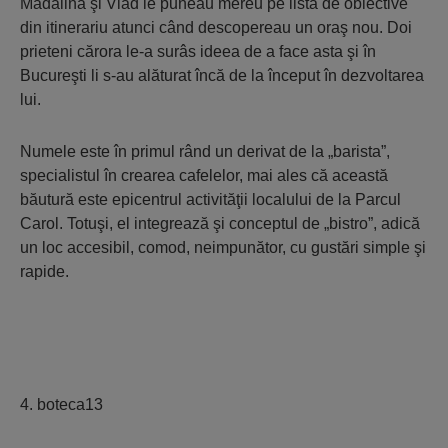
Mădălina şi Vlad le puneau mereu pe lista de obiective
din itinerariu atunci când descopereau un oraş nou. Doi
prieteni cărora le-a surâs ideea de a face asta şi în
Bucureşti li s-au alăturat încă de la început în dezvoltarea
lui.
Numele este în primul rând un derivat de la „barista”,
specialistul în crearea cafelelor, mai ales că această
băutură este epicentrul activităţii localului de la Parcul
Carol. Totuşi, el integrează şi conceptul de „bistro”, adică
un loc accesibil, comod, neimpunător, cu gustări simple şi
rapide.
4. boteca13