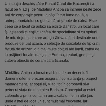
Un spaţiu deschis către Parcul Carol din Bucureşti i-a
făcut pe Vlad şi pe Mădălina Antipa să încheie peste zece
ani de corporaţie pentru a păşi într-o lume nouă, a
antreprenoriatului cu gust amărui şi note de cafea. Este
ceea ce a făcut ca astăzi să existe Baristro, un local care
îşi aşteaptă clienţii cu cafea de specialitate şi cu opţiuni
de mic-dejun, dar care are şi câteva rafturi destinate unor
produse de luat acasă, o selecţie de ciocolată de tip craft,
făcută de artizani din mai multe colţuri ale lumii, cafea de
la prăjitorii locale, dar şi din Europa, ceaiuri, gemuri şi
câteva obiecte de ceramică artizanală.
Mădălina Antipa a lucrat mai bine de un deceniu în
domenii diferite precum asigurări, consultanţă şi project
management, iar soţul ei, Vlad, tot în corporaţii şi-a
petrecut viaţa de dinaintea Baristro. Conceptul acestei
cafenele a prins contur în urma călătoriilor în alte ţări,
unde astfel de localuri sunt mult mai frecvente. Iar