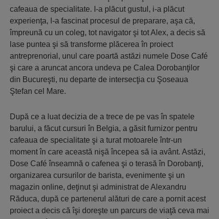
cafeaua de specialitate. I-a plăcut gustul, i-a plăcut
experienţa, l-a fascinat procesul de preparare, aşa că,
împreună cu un coleg, tot navigator şi tot Alex, a decis să
lase puntea şi să transforme plăcerea în proiect
antreprenorial, unul care poartă astăzi numele Dose Café
şi care a aruncat ancora undeva pe Calea Dorobanţilor
din Bucureşti, nu departe de intersecţia cu Şoseaua
Ştefan cel Mare.
După ce a luat decizia de a trece de pe vas în spatele
barului, a făcut cursuri în Belgia, a găsit furnizor pentru
cafeaua de specialitate şi a turat motoarele într-un
moment în care această nişă începea să ia avânt. Astăzi,
Dose Café înseamnă o cafenea şi o terasă în Dorobanţi,
organizarea cursurilor de barista, evenimente şi un
magazin online, deţinut şi administrat de Alexandru
Răduca, după ce partenerul alături de care a pornit acest
proiect a decis că îşi doreşte un parcurs de viaţă ceva mai