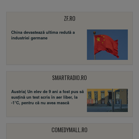
ZF.RO
China devastează ultima redută a
industriei germane
SMARTRADIO.RO
Austria| Un elev de 9 ani a fost pus să
susţină un test scris în aer liber, la
-1°C, pentru că nu avea mască
COMEDYMALL.RO