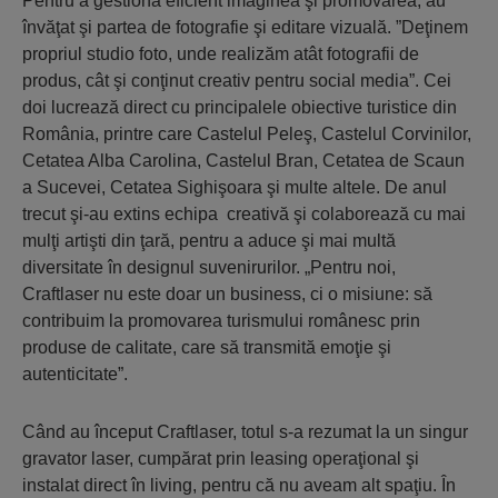
Pentru a gestiona eficient imaginea şi promovarea, au
învăţat şi partea de fotografie şi editare vizuală. ”Deţinem
propriul studio foto, unde realizăm atât fotografii de
produs, cât şi conţinut creativ pentru social media”. Cei
doi lucrează direct cu principalele obiective turistice din
România, printre care Castelul Peleş, Castelul Corvinilor,
Cetatea Alba Carolina, Castelul Bran, Cetatea de Scaun
a Sucevei, Cetatea Sighişoara şi multe altele. De anul
trecut şi-au extins echipa creativă şi colaborează cu mai
mulţi artişti din ţară, pentru a aduce şi mai multă
diversitate în designul suvenirurilor. „Pentru noi,
Craftlaser nu este doar un business, ci o misiune: să
contribuim la promovarea turismului românesc prin
produse de calitate, care să transmită emoţie şi
autenticitate”.
Când au început Craftlaser, totul s-a rezumat la un singur
gravator laser, cumpărat prin leasing operaţional şi
instalat direct în living, pentru că nu aveam alt spaţiu. În