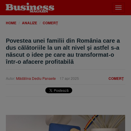
Desch
meniu
HOME
ANALIZE
COMERȚ
Povestea unei familii din România care a
dus călătoriile la un alt nivel şi astfel s-a
născut o idee pe care au transformat-o
într-o afacere profitabilă
Autor:
Mădălina Dediu Panaete
17 apr 2025
COMERȚ