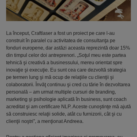
La început, Craftlaser a fost un proiect pe care l-au
construit în paralel cu activitatea de consultanţa pe
fonduri europene, dar astăzi aceasta reprezintă doar 15%
din timpul celor doi antreprenori. „Soţul meu este partea
tehnică şi creativă a businessului, mereu orientat spre
inovaţie şi execuţie. Eu sunt cea care dezvoltă strategia
pe termen lung şi mă ocup de relaţiile cu clienţii şi
colaboratorii. Învăţ continuu şi cred cu tărie în dezvoltarea
personală – am urmat multiple cursuri de branding,
marketing şi psihologie aplicată în business, sunt coach
acreditat şi am certificare NLP. Aceste cunoştinţe mă ajută
să construiesc relaţii solide, atât cu furnizorii, cât şi cu
clienţii noştri”, a menţionat Andreea.