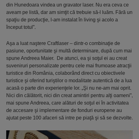
din Hunedoara vindea un gravator laser. Nu era ceva ce
aveam pe listă, dar am simţit că trebuie să-l luăm. Fără un
spaţiu de producţie, l-am instalat în living şi acolo a
început totul”.
Aşa a luat naştere Craftlaser – dintr-o combinaţie de
pasiune, oportunitate şi multă determinare, după cum mai
spune Andreea Maier. De atunci, ea şi soţul ei au creat
suveniruri personalizate pentru cele mai frumoase atracţii
turistice din România, colaborând direct cu obiectivele
turistice şi oferind turiştilor o modalitate autentică de a lua
acasă o parte din experienţele lor. „Şi nu ne-am mai oprit.
Nici din călătorit, nici din creat amintiri pentru alţi oameni”,
mai spune Andreea, care alături de soţul ei în activitatea
de accesare şi implementare de fonduri europene au
ajutat peste 100 afaceri să intre pe piaţă şi să se dezvolte.