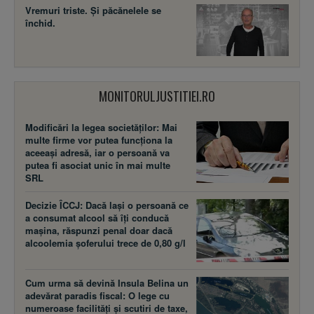
Vremuri triste. Şi păcănelele se
închid.
MONITORULJUSTITIEI.RO
Modificări la legea societăţilor: Mai
multe firme vor putea funcţiona la
aceeaşi adresă, iar o persoană va
putea fi asociat unic în mai multe
SRL
Decizie ÎCCJ: Dacă laşi o persoană ce
a consumat alcool să îţi conducă
maşina, răspunzi penal doar dacă
alcoolemia şoferului trece de 0,80 g/l
Cum urma să devină Insula Belina un
adevărat paradis fiscal: O lege cu
numeroase facilităţi şi scutiri de taxe,