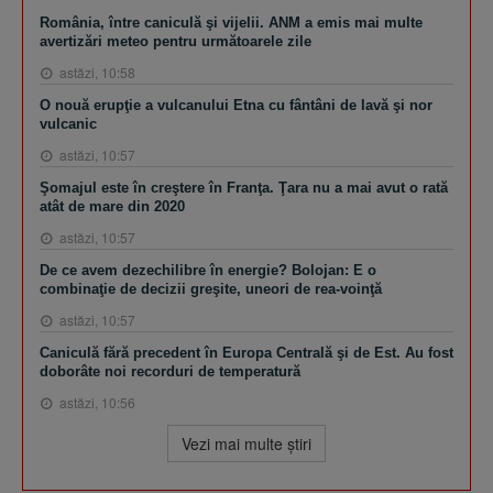
România, între caniculă şi vijelii. ANM a emis mai multe
avertizări meteo pentru următoarele zile
astăzi, 10:58
O nouă erupţie a vulcanului Etna cu fântâni de lavă şi nor
vulcanic
astăzi, 10:57
Şomajul este în creştere în Franţa. Ţara nu a mai avut o rată
atât de mare din 2020
astăzi, 10:57
De ce avem dezechilibre în energie? Bolojan: E o
combinaţie de decizii greşite, uneori de rea-voinţă
astăzi, 10:57
Caniculă fără precedent în Europa Centrală şi de Est. Au fost
doborâte noi recorduri de temperatură
astăzi, 10:56
Vezi mai multe ştiri