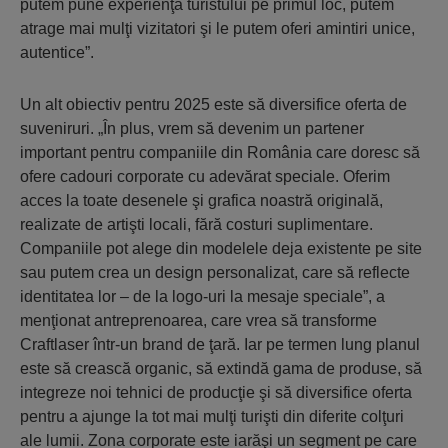
putem pune experienţa turistului pe primul loc, putem
atrage mai mulţi vizitatori şi le putem oferi amintiri unice,
autentice”.
Un alt obiectiv pentru 2025 este să diversifice oferta de
suveniruri. „În plus, vrem să devenim un partener
important pentru companiile din România care doresc să
ofere cadouri corporate cu adevărat speciale. Oferim
acces la toate desenele şi grafica noastră originală,
realizate de artişti locali, fără costuri suplimentare.
Companiile pot alege din modelele deja existente pe site
sau putem crea un design personalizat, care să reflecte
identitatea lor – de la logo-uri la mesaje speciale”, a
menţionat antreprenoarea, care vrea să transforme
Craftlaser într-un brand de ţară. Iar pe termen lung planul
este să crească organic, să extindă gama de produse, să
integreze noi tehnici de producţie şi să diversifice oferta
pentru a ajunge la tot mai mulţi turişti din diferite colţuri
ale lumii. Zona corporate este iarăşi un segment pe care