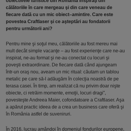
obiectivele turistice din România inspiraţi din
călătoriile în care mergeau şi din care veneau de
fiecare dată cu un mic obiect–amintire. Care este
povestea Craftlaser şi ce aşteptări au fondatorii
pentru următorii ani?
Pentru mine şi soţul meu, călătoriile au fost mereu mai
mult decât simple vacanţe – au fost experienţe care ne-au
inspirat, ne-au format şi ne-au conectat cu locuri şi
poveşti extraordinare. De fiecare dată când ajungeam
într-un oraş nou, aveam un mic ritual: căutam un tablou
metalic pe care să-l adăugăm în colecţia noastră de pe
terasa casei. În timp, am realizat că nu privim doar nişte
obiecte, ci retrăim momente, emoţii, locuri dragi”,
povesteşte Andreea Maier, cofondatoare a Craftlaser. Aşa
a apărut practic ideea de a crea un business care oferă şi
în România astfel de suveniruri.
În 2016, lucrau amândoi în domeniul fondurilor europene,