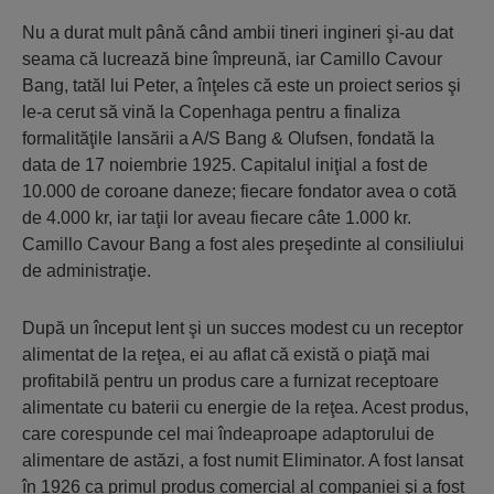
Nu a durat mult până când ambii tineri ingineri şi-au dat
seama că lucrează bine împreună, iar Camillo Cavour
Bang, tatăl lui Peter, a înţeles că este un proiect serios şi
le-a cerut să vină la Copenhaga pentru a finaliza
formalităţile lansării a A/S Bang & Olufsen, fondată la
data de 17 noiembrie 1925. Capitalul iniţial a fost de
10.000 de coroane daneze; fiecare fondator avea o cotă
de 4.000 kr, iar taţii lor aveau fiecare câte 1.000 kr.
Camillo Cavour Bang a fost ales preşedinte al consiliului
de administraţie.
După un început lent şi un succes modest cu un receptor
alimentat de la reţea, ei au aflat că există o piaţă mai
profitabilă pentru un produs care a furnizat receptoare
alimentate cu baterii cu energie de la reţea. Acest produs,
care corespunde cel mai îndeaproape adaptorului de
alimentare de astăzi, a fost numit Eliminator. A fost lansat
în 1926 ca primul produs comercial al companiei şi a fost