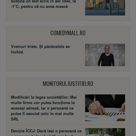
susţină un test scris în aer liber, la
-1°C, pentru că nu avea mască
COMEDYMALL.RO
Vremuri triste. Şi păcănelele se
închid.
MONITORULJUSTITIEI.RO
Modificări la legea societăţilor: Mai
multe firme vor putea funcţiona la
aceeaşi adresă, iar o persoană va
putea fi asociat unic în mai multe
SRL
Decizie ÎCCJ: Dacă laşi o persoană ce