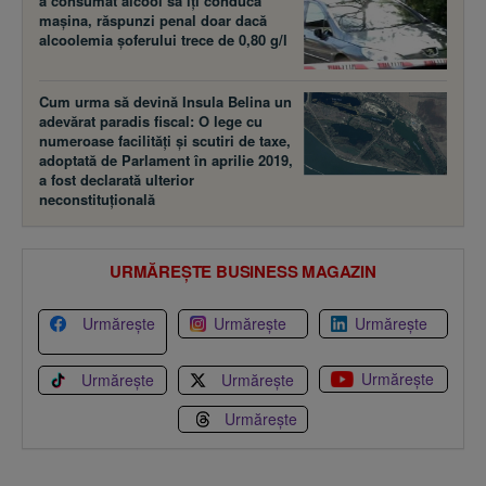
a consumat alcool să îţi conducă
maşina, răspunzi penal doar dacă
alcoolemia şoferului trece de 0,80 g/l
Cum urma să devină Insula Belina un
adevărat paradis fiscal: O lege cu
numeroase facilităţi şi scutiri de taxe,
adoptată de Parlament în aprilie 2019,
a fost declarată ulterior
neconstituţională
URMĂREȘTE BUSINESS MAGAZIN
Urmărește
Urmărește
Urmărește
Urmărește
Urmărește
Urmărește
Urmărește