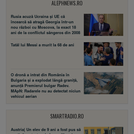
ALEPHNEWS.RO
Rusia acuză Ucraina şi UE că
încearcă să atragă Georgia într-un
nou război cu Moscova, la exact 18
ani de la conflictul sângeros din 2008
Tatăl lui Messi a murit la 68 de ani
O dronă a intrat din România în
Bulgaria și a explodat lângă graniță,
anunță Premierul bulgar Radev.
MApN: Radarele nu au detectat niciun
vehicul aerian
SMARTRADIO.RO
Austria| Un elev de 9 ani a fost pus să