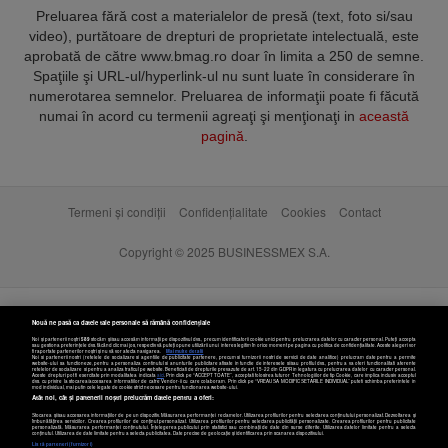
Preluarea fără cost a materialelor de presă (text, foto si/sau
video), purtătoare de drepturi de proprietate intelectuală, este
aprobată de către www.bmag.ro doar în limita a 250 de semne.
Spaţiile şi URL-ul/hyperlink-ul nu sunt luate în considerare în
numerotarea semnelor. Preluarea de informaţii poate fi făcută
numai în acord cu termenii agreaţi şi menţionaţi in
această
pagină
.
Termeni și condiții
Confidențialitate
Cookies
Contact
Copyright © 2025 BUSINESSMEX S.A.
Nouă ne pasă ca datele tale personale să rămână confidențiale
Noi și partenerii noștri
589
stocăm și/sau accesăm informații pe dispozitivul dvs., precum identificatorii cookie unici pentru prelucrarea datelor cu caracter personal. Puteți accepta
sau gestiona preferințele dvs. făcând clic mai jos, respectiv vă puteți opune utilizării unui interes legitim în orice moment pe pagina cu politica de confidențialitate. Aceste alegeri vor
fi raportate partenerilor noștri și nu vă vor afecta navigarea.
Mai multe detalii
Noi si partenerii nostri (retelele de socializare si agentiile de publicitate partenere, precum si furnizorii nostri de servicii de date analitice) prelucram date pentru a permite
website-ului sa functioneze, pentru a personaliza continutul si anunturile publicitare afisate in functie de interesele si/sau profilul dvs., pentru a va oferi functionalitati aferente
retelelor de socializare si pentru a analiza traficul pe website. Beneficiati de drepturile prevazute de art. 15-22 din GDPR in legatura cu prelucrarea datelor cu caracter personal.
Aceste drepturi pot fi exercitate prin modalitatea indicata
aici
. Prin click pe “ACCEPT TOATE”, acceptati folosirea tuturor Tehnologiilor de tip Cookie, care implica inclusiv acceptul
dvs. cu privire la stocarea/accesarea informatiilor de catre Vendor-ii cu care colaboram. Prin click pe “VREAU SA MODIFIC SETARILE INDIVIDUAL” puteti schimba preferintele in
mod individual, mai putin cele legate de cookie strict necesare pentru functionarea website-ului.
Atât noi, cât și partenerii noștri prelucrăm datele pentru a oferi:
Stocarea și/sau accesarea informațiilor de pe un dispozitiv. Măsurarea performanței reclamelor. Utilizarea profilurilor pentru selectarea conținutului personalizat. Dezvoltarea și
îmbunătățirea serviciilor. Crearea profilurilor de conținut personalizat. Utilizarea profilurilor pentru selectarea publicității personalizate. Crearea profilurilor pentru publicitate
personalizată. Măsurarea performanței conținutului. Înțelegerea publicului prin statistici sau combinații de date din surse diferite. Utilizarea datelor limitate pentru a selecta
Setări cookies
conținutul. Utilizarea de date limitate pentru a selecta publicitatea. Date precise de geolocație și identificarea prin scanarea dispozitivului.
Listă parteneri (furnizori)