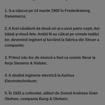
1. S-a născut pe 14 martie 1900 în Frederiksberg,
Danemarca;
2. A fost căsătorit de două ori şi a avut patru copii, doi
băieţi şi două fete. Ambii fii au călcat pe urmele tatălui
lor, devenind ingineri şi lucrând la fabrica din Struer a
companiei;
3. Primul său loc de muncă a fost ca ucenic fierar la
forja Siemens & Halske;
4. A studiat inginerie electrică la Aarhus
Electrotechnikum;
5. În 1925 a cofondat, alături de Svend Andreas Grøn
Olufsen, compania Bang & Olufsen;