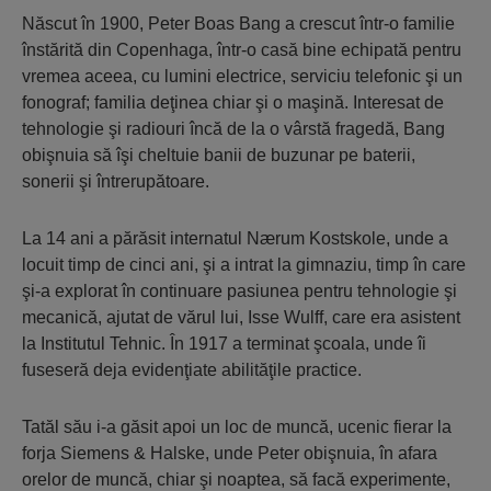
Născut în 1900, Peter Boas Bang a crescut într-o familie
înstărită din Copenhaga, într-o casă bine echipată pentru
vremea aceea, cu lumini electrice, serviciu telefonic şi un
fonograf; familia deţinea chiar şi o maşină. Interesat de
tehnologie şi radiouri încă de la o vârstă fragedă, Bang
obişnuia să îşi cheltuie banii de buzunar pe baterii,
sonerii şi întrerupătoare.
La 14 ani a părăsit internatul Nærum Kostskole, unde a
locuit timp de cinci ani, şi a intrat la gimnaziu, timp în care
şi-a explorat în continuare pasiunea pentru tehnologie şi
mecanică, ajutat de vărul lui, Isse Wulff, care era asistent
la Institutul Tehnic. În 1917 a terminat şcoala, unde îi
fuseseră deja evidenţiate abilităţile practice.
Tatăl său i-a găsit apoi un loc de muncă, ucenic fierar la
forja Siemens & Halske, unde Peter obişnuia, în afara
orelor de muncă, chiar şi noaptea, să facă experimente,