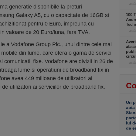
astă
ima generatie disponibile la preturi
msung Galaxy A5, cu o capacitate de 16GB si
100 T
Andro
 achizitionat pentru 0 Euro, impreuna cu
Tech
astă
n valoare de 20 Euro/luna, fara TVA.
Avert
e a Vodafone Group Plc., unul dintre cele mai
aface
publi
 mobile din lume, care ofera o gama de servicii
circ
i comunicatii fixe. Vodafone are divizii in 26 de
astă
intreaga lume si operatiuni de broadband fix in
fone avea 449 milioane de utilizatori ai
Co
 de utilizatori ai serviciilor de broadband fix.
Un p
abia
Stan
part
lui d
de e