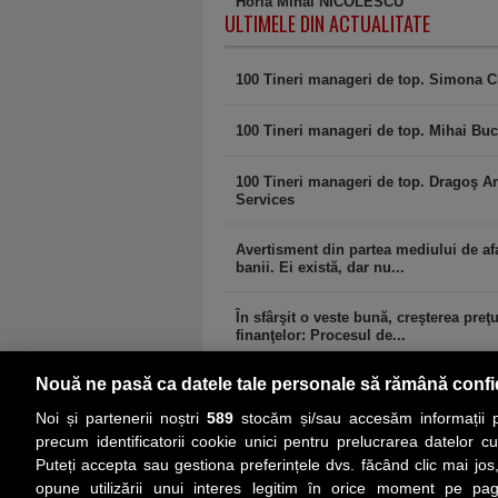
Horia Mihai NICOLESCU
ULTIMELE DIN ACTUALITATE
100 Tineri manageri de top. Simona C
100 Tineri manageri de top. Mihai Buc
100 Tineri manageri de top. Dragoş A
Services
Avertisment din partea mediului de afa
banii. Ei există, dar nu...
În sfârşit o veste bună, creşterea preţ
finanţelor: Procesul de...
Nouă ne pasă ca datele tale personale să rămână confi
comments powered by
Disqus
Noi și partenerii noștri
589
stocăm și/sau accesăm informații pe
precum identificatorii cookie unici pentru prelucrarea datelor c
Puteți accepta sau gestiona preferințele dvs. făcând clic mai jos,
PRIMA PAGINĂ
ACTUALITATE
CO
opune utilizării unui interes legitim în orice moment pe pag