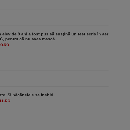
 elev de 9 ani a fost pus să susţină un test scris în aer
-1°C, pentru că nu avea mască
O.RO
ste. Şi păcănelele se închid.
LL.RO