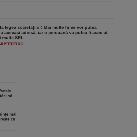
 la legea societăţilor: Mai multe firme vor putea
la aceeaşi adresă, iar o persoană va putea fi asociat
i multe SRL
USTITIEI.RO
ratele
tăzi să
uinţe mai
creşte cu