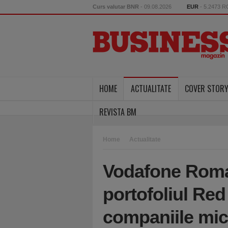
Curs valutar BNR
- 09.08.2026
EUR
- 5.2473 
HOME
ACTUALITATE
COVER STOR
REVISTA BM
Home
Actualitate
Vodafone Roma
portofoliul Re
companiile mic