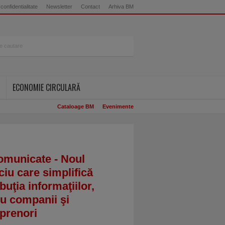
 confidentialitate
Newsletter
Contact
Arhiva BM
ECONOMIE CIRCULARĂ
Cataloage BM
Evenimente
omunicate - Noul
ciu care simplifică
ibuţia informaţiilor,
u companii şi
prenori