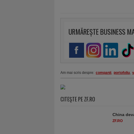
URMĂREȘTE BUSINESS M
Am mai scris despre:
companii
,
portofoliu
,
CITEŞTE PE ZF.RO
China deva
ZF.RO