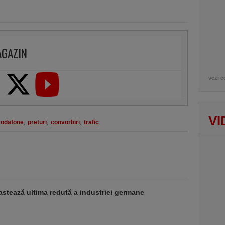
AGAZIN
vezi c
VI
vodafone
,
preturi
,
convorbiri
,
trafic
stează ultima redută a industriei germane