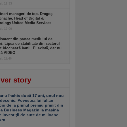
zi, 12:33
ineri manageri de top. Dragoş
nache, Head of Digital &
nology United Media Services
zi, 12:00
isment din partea mediului de
ri: Lipsa de stabilitate din sectorul
c blochează banii. Ei există, dar nu
ulă VIDEO
zi, 11:46
ver story
ariu închis după 17 ani, unul nou
 deschis. Povestea lui Iulian
ciu de la primul premiu primit din
ea Business Magazin la maşina
e investiţii de sute de milioane
uro