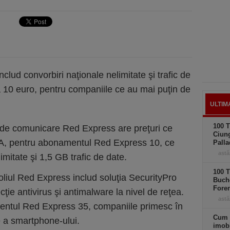
lud convorbiri naţionale nelimitate şi trafic de
a 10 euro, pentru companiile ce au mai puţin de
ULTIM
100 T
ţii de comunicare Red Express are preţuri ce
Ciung
VA, pentru abonamentul Red Express 10, ce
Palla
astă
imitate şi 1,5 GB trafic de date.
100 T
liul Red Express includ soluţia SecurityPro
Buche
Foren
ecţie antivirus şi antimalware la nivel de reţea.
astă
ntul Red Express 35, companiile primesc în
Cum 
e a smartphone-ului.
imobi