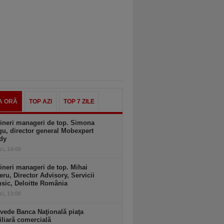
A ORĂ
TOP AZI
TOP 7 ZILE
ineri manageri de top. Simona
u, director general Mobexpert
dy
zi, 14:00
ineri manageri de top. Mihai
ru, Director Advisory, Servicii
sic, Deloitte România
zi, 13:00
vede Banca Naţională piaţa
liară comercială