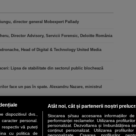
iungu, director general Mobexpert Pallady
heru, Director Advisory, Servicii Forensic, Deloitte România
ndronache, Head of Digital & Technology United Media
ceri: Lipsa de stabilitate din sectorul public blochează
urilor face un pas în spate. Alexandru Nazare, ministrul
dențiale
Atât noi, cât și partenerii noștri preluc
 dispozitivul dvs.,
Stocarea și/sau accesarea informațiilor de
u caracter personal.
performanței reclamelor. Utilizarea profilurilo
personalizat. Dezvoltarea și îmbunătățirea serv
 respectiv vă puteți
conținut personalizat. Utilizarea profilurilor
VER STORY
LIDERI
ANALIZE
HI-TECH
MEET THE CEO
ina cu politica de
personalizate. Crearea profilurilor pentr