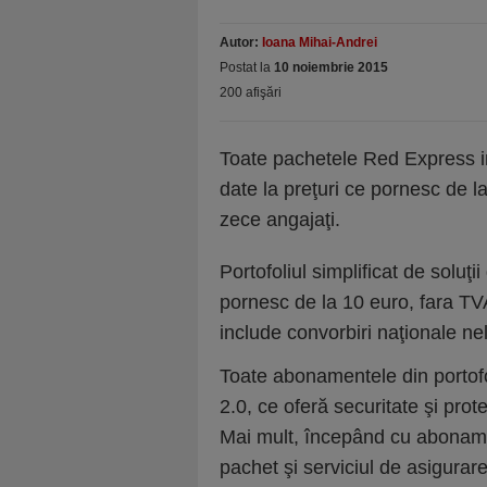
Autor:
Ioana Mihai-Andrei
Postat la
10 noiembrie 2015
200 afişări
Toate pachetele Red Express inc
date la preţuri ce pornesc de l
zece angajaţi.
Portofoliul simplificat de solu
pornesc de la 10 euro, fara T
include convorbiri naţionale nel
Toate abonamentele din portofo
2.0, ce oferă securitate şi prot
Mai mult, începând cu aboname
pachet şi serviciul de asigurar