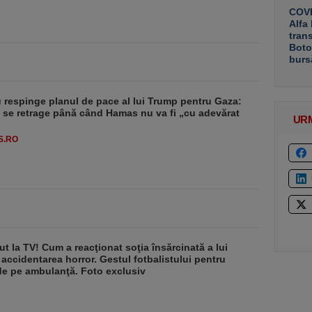
COVE
Alfa
tran
Boto
burs
respinge planul de pace al lui Trump pentru Gaza:
u se retrage până când Hamas nu va fi „cu adevărat
UR
S.RO
ut la TV! Cum a reacţionat soţia însărcinată a lui
 accidentarea horror. Gestul fotbalistului pentru
de pe ambulanţă. Foto exclusiv