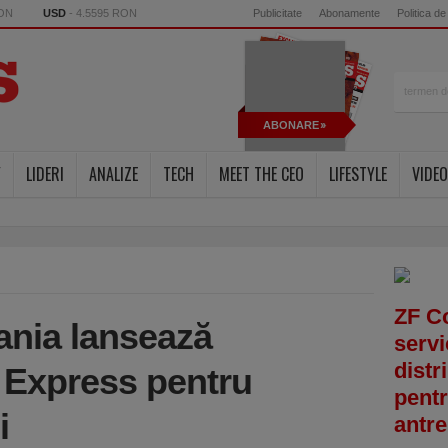
RON
USD
- 4.5595 RON
Publicitate
Abonamente
Politica de
ABONARE
Y
LIDERI
ANALIZE
TECH
MEET THE CEO
LIFESTYLE
VIDEO
ZF C
nia lansează
servi
distr
d Express pentru
pentr
i
antre