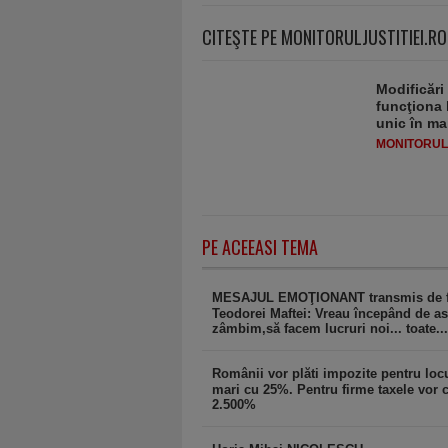
CITEŞTE PE MONITORULJUSTITIEI.RO
Modificări
funcţiona 
unic în ma
MONITORULJ
PE ACEEASI TEMA
MESAJUL EMOŢIONANT transmis de f
Teodorei Maftei: Vreau începând de as
zâmbim,să facem lucruri noi... toate...
Românii vor plăti impozite pentru loc
mari cu 25%. Pentru firme taxele vor 
2.500%