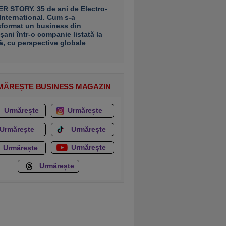
R STORY. 35 de ani de Electro-
 International. Cum s-a
sformat un business din
şani într-o companie listată la
ă, cu perspective globale
MĂREȘTE BUSINESS MAGAZIN
Urmărește
Urmărește
Urmărește
Urmărește
Urmărește
Urmărește
Urmărește