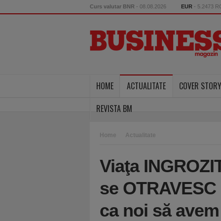
Curs valutar BNR
- 08.08.2026
EUR
- 5.2473 
HOME
ACTUALITATE
COVER STOR
REVISTA BM
Home
Actualitate
Viaţa INGROZI
se OTRAVESC zi 
ca noi să avem 