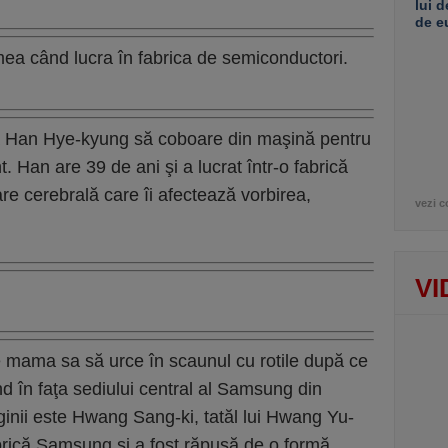
lui d
de e
ea când lucra în fabrica de semiconductori.
sa Han Hye-kyung să coboare din maşină pentru
. Han are 39 de ani şi a lucrat într-o fabrică
 cerebrală care îi afectează vorbirea,
vezi c
VI
 mama sa să urce în scaunul cu rotile după ce
d în faţa sediului central al Samsung din
ginii este Hwang Sang-ki, tatăl lui Hwang Yu-
fabrică Samsung şi a fost răpusă de o formă