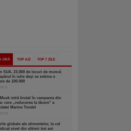
A ORĂ
TOP AZI
TOP 7 ZILE
n SUA. 23.000 de locuri de muncă
spărut în iulie deşi se estima o
ere de 100.000
 18:11
Musk intră brutal în campania din
a: cere „reducerea la tăcere” a
datei Marine Tondel
 18:10
rile globale ale alimentelor, la cel
idicat nivel din ultimii trei ani