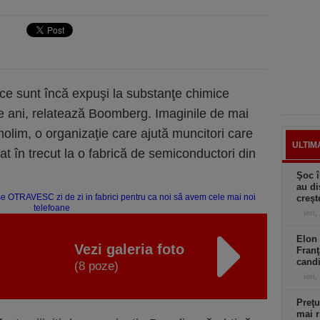
tice sunt încă expuşi la substanţe chimice
e ani, relatează Boomberg. Imaginile de mai
nolim, o organizaţie care ajută muncitori care
ULTIM
at în trecut la o fabrică de semiconductori din
Şoc î
au di
creşt
ieri,
Elon 
Vezi galeria foto
Franţ
candi
(8 poze)
ieri,
Preţu
mai r