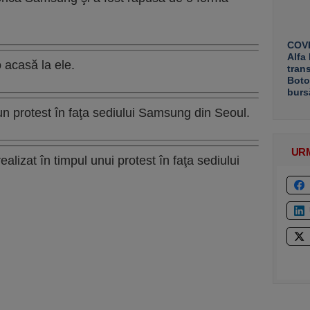
COVE
Alfa
acasă la ele.
tran
Boto
burs
protest în faţa sediului Samsung din Seoul.
UR
alizat în timpul unui protest în faţa sediului