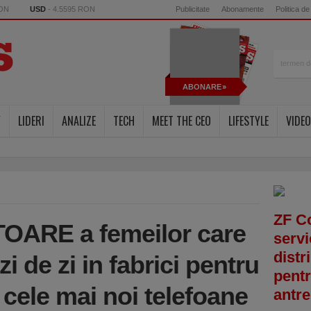
RON
USD
- 4.5595 RON
Publicitate
Abonamente
Politica de
ABONARE
Y
LIDERI
ANALIZE
TECH
MEET THE CEO
LIFESTYLE
VIDEO
ZF C
TOARE a femeilor care
servi
distr
de zi in fabrici pentru
pentr
cele mai noi telefoane
antre