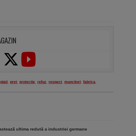
AGAZIN
plati
,
pret
,
protectie
,
refuz
,
respect
,
muncitori
,
fabrica
,
stează ultima redută a industriei germane