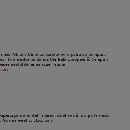
Times: Statele Unite au vândut euro pentru a cumpăra
ezi, fără a informa Banca Centrală Europeană. Ce spun
despre gestul Administrației Trump
S.RO
SuperLiga a anunțat în direct că el se dă la o parte dacă
u Varga investitor. Exclusiv