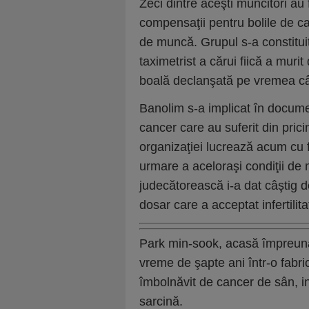
Zeci dintre aceşti muncitori au 
compensaţii pentru bolile de car
de muncă. Grupul s-a constituit 
taximetrist a cărui fiică a muri
boală declanşată pe vremea c
Banolim s-a implicat în docum
cancer care au suferit din pric
organizaţiei lucrează acum cu f
urmare a aceloraşi condiţii de 
judecătorească i-a dat câştig d
dosar care a acceptat infertilit
Park min-sook, acasă împreună c
vreme de şapte ani într-o fab
îmbolnăvit de cancer de sân, inf
sarcină.