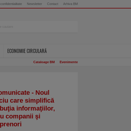
 confidentialitate
Newsletter
Contact
Arhiva BM
ECONOMIE CIRCULARĂ
Cataloage BM
Evenimente
omunicate - Noul
ciu care simplifică
ibuţia informaţiilor,
u companii şi
prenori