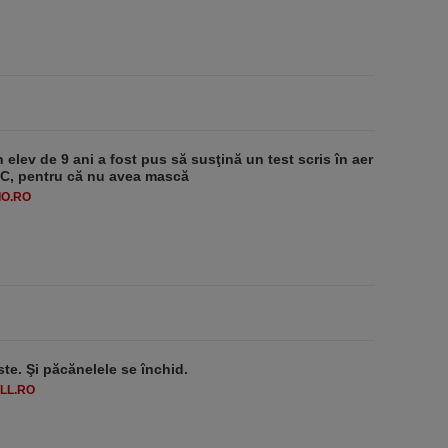
 elev de 9 ani a fost pus să susţină un test scris în aer
-1°C, pentru că nu avea mască
O.RO
ste. Şi păcănelele se închid.
LL.RO