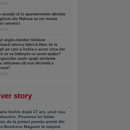
 18:09
 anunţă că în apartamentele afectate
plozia din Rahova se vor monta
ri seismici
 18:09
l anglo-olandez Unilever
ează istorica fabrică Dero de la
şti pe care a închis-o acum circa doi
Ce se va întâmpla cu acest spaţiu?
ganizăm unele spaţii existente
u utilizarea cât mai eficientă a
ormei”
 18:08
ver story
ariu închis după 17 ani, unul nou
 deschis. Povestea lui Iulian
ciu de la primul premiu primit din
ea Business Magazin la maşina