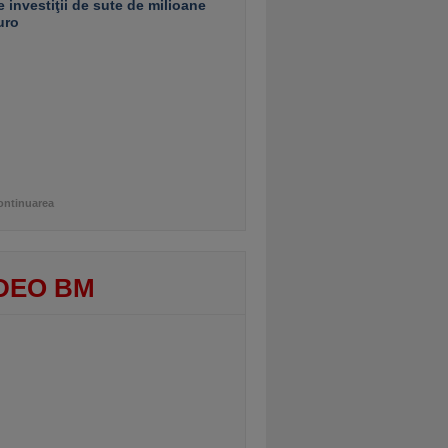
e investiţii de sute de milioane
uro
ontinuarea
DEO BM