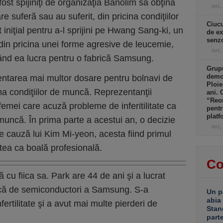
fost spijiniţi de organizaţia Banolim să obţină
ieri,
e suferă sau au suferit, din pricina condiţiilor
Ciucu
iniţial pentru a-l sprijini pe Hwang Sang-ki, un
de ex
senzo
t din pricina unei forme agresive de leucemie,
ieri,
ând ea lucra pentru o fabrică Samsung.
Grupu
demol
entarea mai multor dosare pentru bolnavi de
Ploie
ina condiţiilor de muncă. Reprezentanţii
ani. 
“Reor
emei care acuză probleme de inferitilitate ca
pentr
platf
muncă. În prima parte a acestui an, o decizie
ieri,
e cauză lui Kim Mi-yeon, acesta fiind primul
atea ca boală profesională.
Co
u fiica sa. Park are 44 de ani şi a lucrat
rică de semiconductori a Samsung. S-a
Un p
abia
ertilitate şi a avut mai multe pierderi de
Stan
part