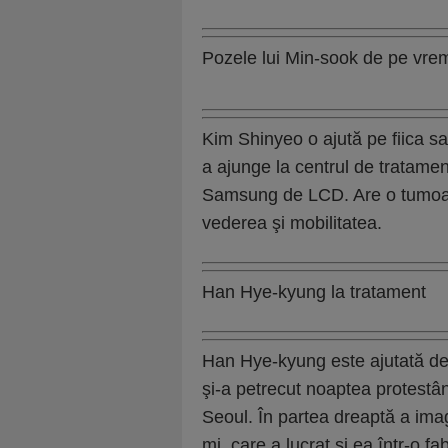
Pozele lui Min-sook de pe vrem
Kim Shinyeo o ajută pe fiica 
a ajunge la centrul de tratament
Samsung de LCD. Are o tumoare
vederea şi mobilitatea.
Han Hye-kyung la tratament
Han Hye-kyung este ajutată de
şi-a petrecut noaptea protestân
Seoul. În partea dreaptă a ima
mi, care a lucrat şi ea într-o 