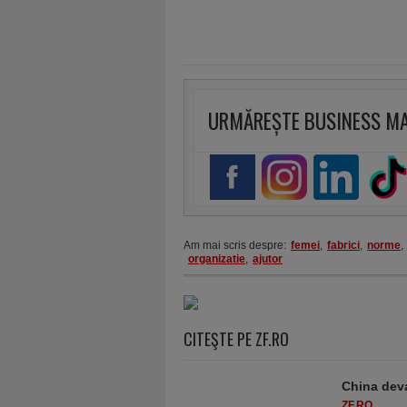
URMĂREȘTE BUSINESS M
Am mai scris despre:
femei
,
fabrici
,
norme
,
organizatie
,
ajutor
CITEŞTE PE ZF.RO
China deva
ZF.RO