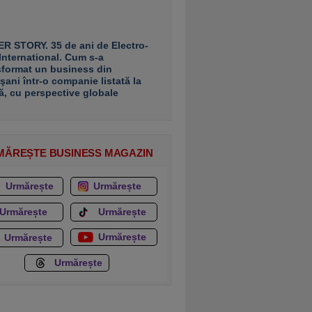
R STORY. 35 de ani de Electro-
 International. Cum s-a
sformat un business din
şani într-o companie listată la
ă, cu perspective globale
MĂREȘTE BUSINESS MAGAZIN
Urmărește
Urmărește
Urmărește
Urmărește
Urmărește
Urmărește
Urmărește