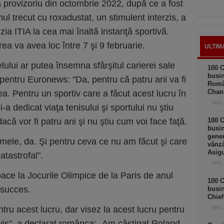
provizoriu din octombrie 2022, după ce a fost
ul trecut cu roxadustat, un stimulent interzis, a
zia ITIA la cea mai înaltă instanţă sportivă.
ea va avea loc între 7 şi 9 februarie.
ULTIM
ului ar putea însemna sfârşitul carierei sale
100 C
busin
pentru Euronews: "Da, pentru că patru ani va fi
Româ
Chan
ea. Pentru un sportiv care a făcut acest lucru în
ieri,
i-a dedicat viaţa tenisului şi sportului nu ştiu
dacă vor fi patru ani şi nu ştiu cum voi face faţă.
100 C
busin
gener
ei mele, da. Şi pentru ceva ce nu am făcut şi care
vânză
Asigu
atastrofal".
ieri,
ace la Jocurile Olimpice de la Paris de anul
100 C
 succes.
busin
Chief
ieri,
tru acest lucru, dar visez la acest lucru pentru
vis", a declarat românca: „Am câştigat Roland