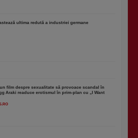
stează ultima redută a industriei germane
un film despre sexualitate să provoace scandal în
g Araki readuce erotismul în prim-plan cu „I Want
S.RO