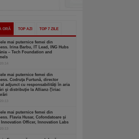
A ORĂ
TOP AZI
TOP 7 ZILE
ele mai puternice femei din
ess. Irina Barbu, IT Lead, ING Hubs
nia – Tech Foundation and
nels
 20:14
ele mai puternice femei din
ess. Codruţa Furtună, director
al adjunct cu responsabilităţi în aria
ri şi distribuţie la Allianz-Ţiriac
rări
 20:13
ele mai puternice femei din
ess. Flavia Husar, Cofondatoare şi
 Innovation Officer, Innovation Labs
 20:13