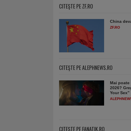
CITEŞTE PE ZF.RO
China deva
ZF.RO
CITEŞTE PE ALEPHNEWS.RO
Mai poate 
2026? Greg
Your Sex”
ALEPHNEW
CITEŞTE PE FANATIK.RO