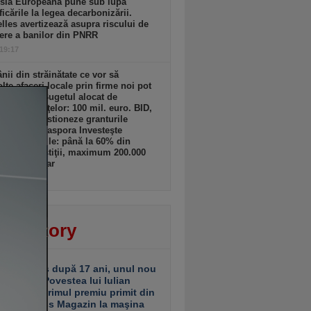
sia Europeană pune sub lupă
icările la legea decarbonizării.
lles avertizează asupra riscului de
ere a banilor din PNRR
 19:17
ii din străinătate ce vor să
lte afaceri locale prin firme noi pot
 granturi. Bugetul alocat de
terul Finanţelor: 100 mil. euro. BID,
tată să gestioneze granturile
amului „Diaspora Investeşte
”. Granturile: până la 60% din
tul de investiţii, maximum 200.000
ro/beneficiar
 19:16
ver story
ariu închis după 17 ani, unul nou
 deschis. Povestea lui Iulian
ciu de la primul premiu primit din
ea Business Magazin la maşina