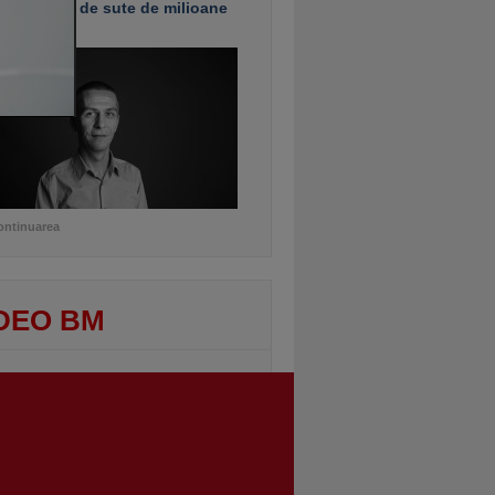
e investiţii de sute de milioane
uro
ontinuarea
DEO BM