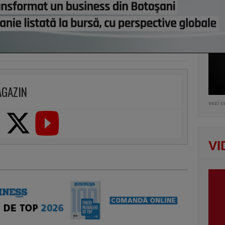
lui d
de e
AGAZIN
vezi c
VI