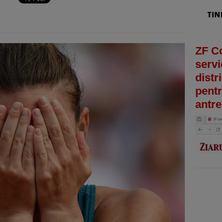
ZF C
servi
distr
pentr
antre