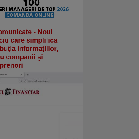
omunicate - Noul
ciu care simplifică
ibuţia informaţiilor,
u companii şi
prenori