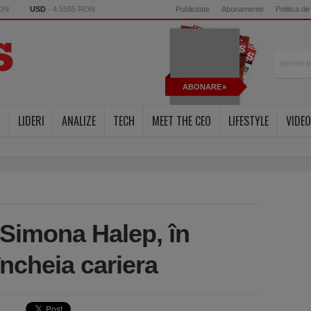
RON
USD
- 4.5595 RON
Publicitate
Abonamente
Politica de
ABONARE
Y
LIDERI
ANALIZE
TECH
MEET THE CEO
LIFESTYLE
VIDEO
. Simona Halep, în
încheia cariera