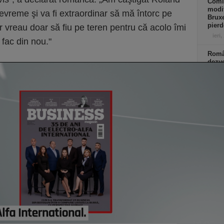
Comi
modif
devreme şi va fi extraordinar să mă întorc pe
Bruxe
pierd
ar vreau doar să fiu pe teren pentru că acolo îmi
ieri,
 fac din nou."
Român
dezvo
primi
Minis
manda
progr
Acasă
credi
de eu
ieri,
Co
Un p
abia
Stan
part