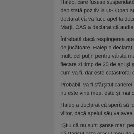
Halep, care fusese suspendată 
depistată pozitiv la US Open an
declarat că va face apel la deci
Marţi, CAS a declarat că audier
Întrebată dacă respingerea apel
de jucătoare, Halep a declarat 
mult, cel puţin pentru vârsta m
fiecare zi timp de 25 de ani şi ş
cum va fi, dar este catastrofal 
Probabil, va fi sfârşitul carier
nu este vina mea, este şi mai c
Halep a declarat că speră să jo
viitor, dacă apelul său va avea
"Ştiu că nu sunt şanse mari pen
că Parisul este oraşul meu de 