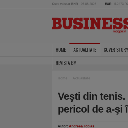
Curs valutar BNR
- 07.08.2026
EUR
- 5.2473 
HOME
ACTUALITATE
COVER STOR
REVISTA BM
Home
Actualitate
Veşti din tenis
pericol de a-şi 
Autor:
Andreea Tobias