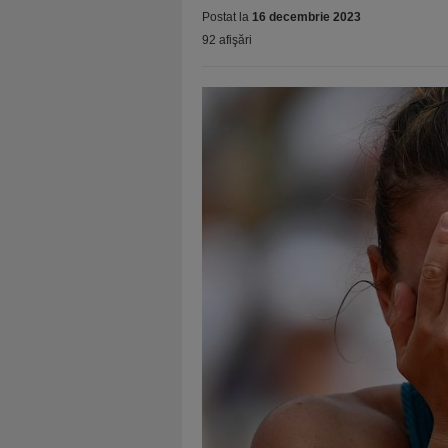
Postat la
16 decembrie 2023
92 afişări