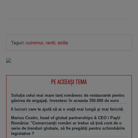
Taguri:
cutremur
,
raniti
,
sicilia
PE ACEEAŞI TEMA
Soluţia celui mai mare lanţ românesc de restaurante pentru
găsirea de angajaţi. Investesc în aceasta 350.000 de euro
6 lucruri care te ajută să ai o viaţă mai lungă şi mai fericită
Marius Costin, head of global partnerships & CEO / PayU
România: "Comercianţii români ar trebui să ţină cont de o
serie de trenduri globale, să fie pregătiţi pentru schimbările
legislative ?