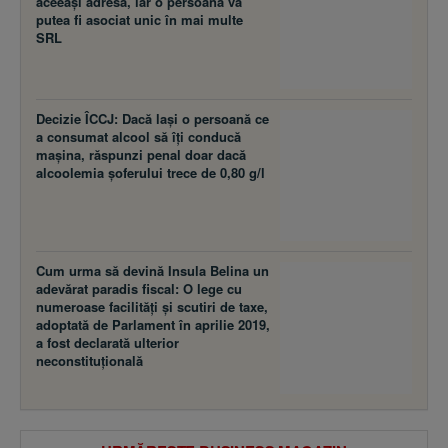
aceeaşi adresă, iar o persoană va
putea fi asociat unic în mai multe
SRL
Decizie ÎCCJ: Dacă laşi o persoană ce
a consumat alcool să îţi conducă
maşina, răspunzi penal doar dacă
alcoolemia şoferului trece de 0,80 g/l
Cum urma să devină Insula Belina un
adevărat paradis fiscal: O lege cu
numeroase facilităţi şi scutiri de taxe,
adoptată de Parlament în aprilie 2019,
a fost declarată ulterior
neconstituţională