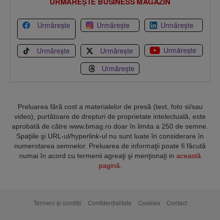
URMĂREȘTE BUSINESS MAGAZIN
Urmărește
Urmărește
Urmărește
Urmărește
Urmărește
Urmărește
Urmărește
Preluarea fără cost a materialelor de presă (text, foto si/sau
video), purtătoare de drepturi de proprietate intelectuală, este
aprobată de către www.bmag.ro doar în limita a 250 de semne.
Spaţiile şi URL-ul/hyperlink-ul nu sunt luate în considerare în
numerotarea semnelor. Preluarea de informaţii poate fi făcută
numai în acord cu termenii agreaţi şi menţionaţi in
această
pagină
.
Termeni și condiții
Confidențialitate
Cookies
Contact