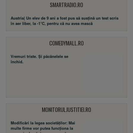
SMARTRADIO.RO
Austria| Un elev de 9 ani a fost pus să susţină un test scris
în aer liber, la -1°C, pentru că nu avea mască
COMEDYMALL.RO
Vremuri triste. Şi păcănelele se
închid.
MONITORULJUSTITIEI.RO
Modificări la legea societăţilor: Mai
multe firme vor putea funcţiona la