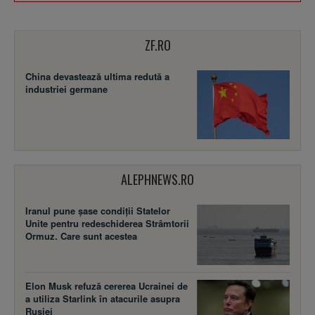
ZF.RO
China devastează ultima redută a
industriei germane
ALEPHNEWS.RO
Iranul pune șase condiții Statelor
Unite pentru redeschiderea Strâmtorii
Ormuz. Care sunt acestea
Elon Musk refuză cererea Ucrainei de
a utiliza Starlink în atacurile asupra
Rusiei