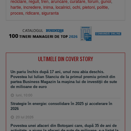
reciclare
,
reguli
,
tren
,
aruncare
,
curatare
,
forum
,
gunoi
,
hartie
,
incredere
,
inima
,
localnici
,
ochi
,
pietoni
,
politie
,
proces
,
ridicare
,
siguranta
ULTIMELE DIN COVER STORY
Un pariu închis după 17 ani, unul nou abia deschis.
Povestea lui Iulian Stanciu de la primul premiu primit din
partea Business Magazin la maşina lui de investiţii de sute
de milioane de euro
luni, 10:00
Strategie în energie: consolidare în 2025 şi accelerare în
2026
20 iul 2026
Povestea unei afaceri din Botoşani care, după 35 de ani de
activitate, a ajuns la afaceri de sute de milioane, s-a listat la