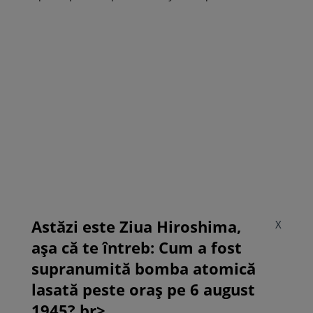
Astăzi este Ziua Hiroshima,
X
așa că te întreb: Cum a fost
supranumită bomba atomică
lasată peste oraș pe 6 august
1945? br>