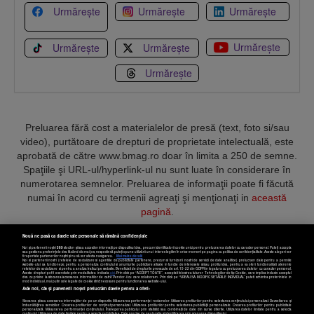
Urmărește
Urmărește
Urmărește
Urmărește
Urmărește
Urmărește
Urmărește
Preluarea fără cost a materialelor de presă (text, foto si/sau
video), purtătoare de drepturi de proprietate intelectuală, este
aprobată de către www.bmag.ro doar în limita a 250 de semne.
Spaţiile şi URL-ul/hyperlink-ul nu sunt luate în considerare în
numerotarea semnelor. Preluarea de informaţii poate fi făcută
numai în acord cu termenii agreaţi şi menţionaţi in
această
pagină
.
Nouă ne pasă ca datele tale personale să rămână confidențiale
Noi și partenerii noștri
589
stocăm și/sau accesăm informații pe dispozitivul dvs., precum identificatorii cookie unici pentru prelucrarea datelor cu caracter personal. Puteți accepta
sau gestiona preferințele dvs. făcând clic mai jos, respectiv vă puteți opune utilizării unui interes legitim în orice moment pe pagina cu politica de confidențialitate. Aceste alegeri vor
fi raportate partenerilor noștri și nu vă vor afecta navigarea.
Mai multe detalii
Noi si partenerii nostri (retelele de socializare si agentiile de publicitate partenere, precum si furnizorii nostri de servicii de date analitice) prelucram date pentru a permite
Termeni și condiții
Confidențialitate
Cookies
Contact
website-ului sa functioneze, pentru a personaliza continutul si anunturile publicitare afisate in functie de interesele si/sau profilul dvs., pentru a va oferi functionalitati aferente
retelelor de socializare si pentru a analiza traficul pe website. Beneficiati de drepturile prevazute de art. 15-22 din GDPR in legatura cu prelucrarea datelor cu caracter personal.
Aceste drepturi pot fi exercitate prin modalitatea indicata
aici
. Prin click pe “ACCEPT TOATE”, acceptati folosirea tuturor Tehnologiilor de tip Cookie, care implica inclusiv acceptul
dvs. cu privire la stocarea/accesarea informatiilor de catre Vendor-ii cu care colaboram. Prin click pe “VREAU SA MODIFIC SETARILE INDIVIDUAL” puteti schimba preferintele in
mod individual, mai putin cele legate de cookie strict necesare pentru functionarea website-ului.
Atât noi, cât și partenerii noștri prelucrăm datele pentru a oferi:
Copyright © 2025 BUSINESSMEX S.A.
Stocarea și/sau accesarea informațiilor de pe un dispozitiv. Măsurarea performanței reclamelor. Utilizarea profilurilor pentru selectarea conținutului personalizat. Dezvoltarea și
îmbunătățirea serviciilor. Crearea profilurilor de conținut personalizat. Utilizarea profilurilor pentru selectarea publicității personalizate. Crearea profilurilor pentru publicitate
personalizată. Măsurarea performanței conținutului. Înțelegerea publicului prin statistici sau combinații de date din surse diferite. Utilizarea datelor limitate pentru a selecta
conținutul. Utilizarea de date limitate pentru a selecta publicitatea. Date precise de geolocație și identificarea prin scanarea dispozitivului.