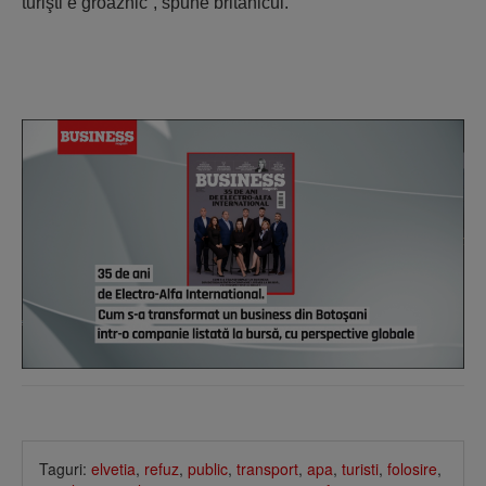
turişti e groaznic”, spune britanicul.
Taguri:
elvetia
,
refuz
,
public
,
transport
,
apa
,
turisti
,
folosire
,