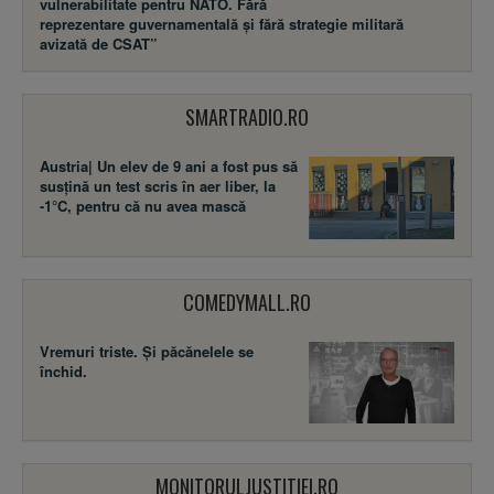
vulnerabilitate pentru NATO. Fără
reprezentare guvernamentală și fără strategie militară
avizată de CSAT”
SMARTRADIO.RO
Austria| Un elev de 9 ani a fost pus să
susţină un test scris în aer liber, la
-1°C, pentru că nu avea mască
COMEDYMALL.RO
Vremuri triste. Şi păcănelele se
închid.
MONITORULJUSTITIEI.RO