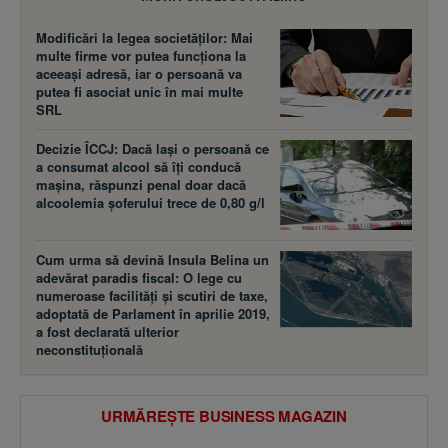
Modificări la legea societăţilor: Mai
multe firme vor putea funcţiona la
aceeaşi adresă, iar o persoană va
putea fi asociat unic în mai multe
SRL
Decizie ÎCCJ: Dacă laşi o persoană ce
a consumat alcool să îţi conducă
maşina, răspunzi penal doar dacă
alcoolemia şoferului trece de 0,80 g/l
Cum urma să devină Insula Belina un
adevărat paradis fiscal: O lege cu
numeroase facilităţi şi scutiri de taxe,
adoptată de Parlament în aprilie 2019,
a fost declarată ulterior
neconstituţională
URMĂREȘTE BUSINESS MAGAZIN