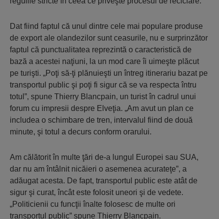
regulile stricte în ceea ce priveşte procesul de reciclare.
Dat fiind faptul că unul dintre cele mai populare produse
de export ale olandezilor sunt ceasurile, nu e surprinzător
faptul că punctualitatea reprezintă o caracteristică de
bază a acestei naţiuni, la un mod care îi uimeşte plăcut
pe turişti. „Poţi să-ţi plănuieşti un întreg itinerariu bazat pe
transportul public şi poţi fi sigur că se va respecta întru
totul”, spune Thierry Blancpain, un turist în cadrul unui
forum cu impresii despre Elveţia. „Am avut un plan ce
includea o schimbare de tren, intervalul fiind de două
minute, şi totul a decurs conform orarului.
Am călătorit în multe ţări de-a lungul Europei sau SUA,
dar nu am întâlnit nicăieri o asemenea acurateţe”, a
adăugat acesta. De fapt, transportul public este atât de
sigur şi curat, încât este folosit uneori şi de vedete.
„Politicienii cu funcţii înalte folosesc de multe ori
transportul public” spune Thierry Blancpain.