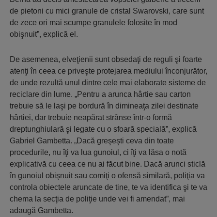
de pietoni cu mici granule de cristal Swarovski, care sunt
de zece ori mai scumpe granulele folosite în mod
obişnuit”, explică el.
De asemenea, elveţienii sunt obsedaţi de reguli şi foarte
atenţi în ceea ce priveşte protejarea mediului înconjurător,
de unde rezultă unul dintre cele mai elaborate sisteme de
reciclare din lume. „Pentru a arunca hârtie sau carton
trebuie să le laşi pe bordură în dimineaţa zilei destinate
hârtiei, dar trebuie neapărat strânse într-o formă
dreptunghiulară şi legate cu o sfoară specială”, explică
Gabriel Gambetta. „Dacă greşeşti ceva din toate
procedurile, nu îţi va lua gunoiul, ci îţi va lăsa o notă
explicativă cu ceea ce nu ai făcut bine. Dacă arunci sticlă
în gunoiul obişnuit sau comiţi o ofensă similară, poliţia va
controla obiectele aruncate de tine, te va identifica şi te va
chema la secţia de poliţie unde vei fi amendat”, mai
adaugă Gambetta.