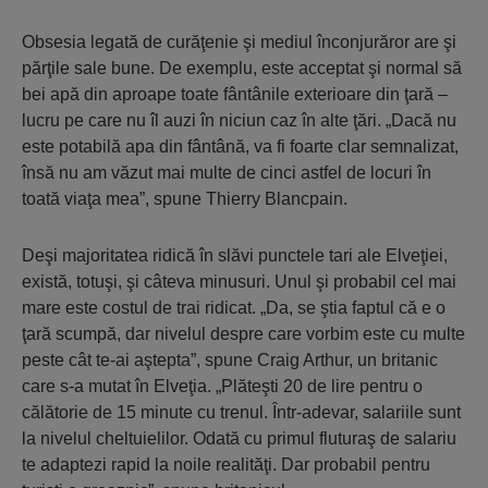
Obsesia legată de curăţenie şi mediul înconjurăror are şi
părţile sale bune. De exemplu, este acceptat şi normal să
bei apă din aproape toate fântânile exterioare din ţară –
lucru pe care nu îl auzi în niciun caz în alte ţări. „Dacă nu
este potabilă apa din fântână, va fi foarte clar semnalizat,
însă nu am văzut mai multe de cinci astfel de locuri în
toată viaţa mea”, spune Thierry Blancpain.
Deşi majoritatea ridică în slăvi punctele tari ale Elveţiei,
există, totuşi, şi câteva minusuri. Unul şi probabil cel mai
mare este costul de trai ridicat. „Da, se ştia faptul că e o
ţară scumpă, dar nivelul despre care vorbim este cu multe
peste cât te-ai aştepta”, spune Craig Arthur, un britanic
care s-a mutat în Elveţia. „Plăteşti 20 de lire pentru o
călătorie de 15 minute cu trenul. Într-adevar, salariile sunt
la nivelul cheltuielilor. Odată cu primul fluturaş de salariu
te adaptezi rapid la noile realităţi. Dar probabil pentru