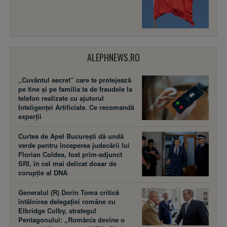
ALEPHNEWS.RO
„Cuvântul secret” care te protejează
pe tine și pe familia ta de fraudele la
telefon realizate cu ajutorul
Inteligenței Artificiale. Ce recomandă
experții
Curtea de Apel București dă undă
verde pentru începerea judecării lui
Florian Coldea, fost prim-adjunct
SRI, în cel mai delicat dosar de
corupție al DNA
Generalul (R) Dorin Toma critică
întâlnirea delegației române cu
Elbridge Colby, strategul
Pentagonului: „România devine o