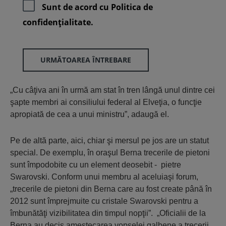
Sunt de acord cu
Politica de
confidenţialitate.
URMĂTOAREA ÎNTREBARE
„Cu câţiva ani în urmă am stat în tren lângă unul dintre cei
şapte membri ai consiliului federal al Elveţia, o funcţie
apropiată de cea a unui ministru”, adaugă el.
Pe de altă parte, aici, chiar şi mersul pe jos are un statut
special. De exemplu, în oraşul Berna trecerile de pietoni
sunt împodobite cu un element deosebit - pietre
Swarovski. Conform unui membru al aceluiaşi forum,
„trecerile de pietoni din Berna care au fost create până în
2012 sunt împrejmuite cu cristale Swarovski pentru a
îmbunătăţi vizibilitatea din timpul nopţii”. „Oficialii de la
Berna au decis amestecarea vopselei galbene a trecerii