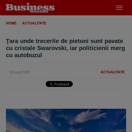
Desch
meniu
HOME
ACTUALITATE
Ţara unde trecerile de pietoni sunt pavate
cu cristale Swarovski, iar politicienii merg
cu autobuzul
25 aug 2020
ACTUALITATE