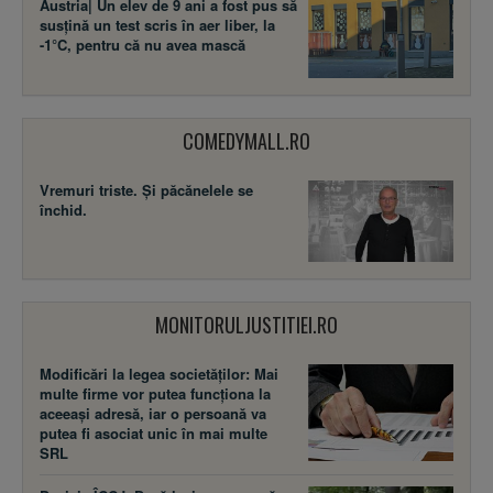
Austria| Un elev de 9 ani a fost pus să
susţină un test scris în aer liber, la
-1°C, pentru că nu avea mască
COMEDYMALL.RO
Vremuri triste. Şi păcănelele se
închid.
MONITORULJUSTITIEI.RO
Modificări la legea societăţilor: Mai
multe firme vor putea funcţiona la
aceeaşi adresă, iar o persoană va
putea fi asociat unic în mai multe
SRL