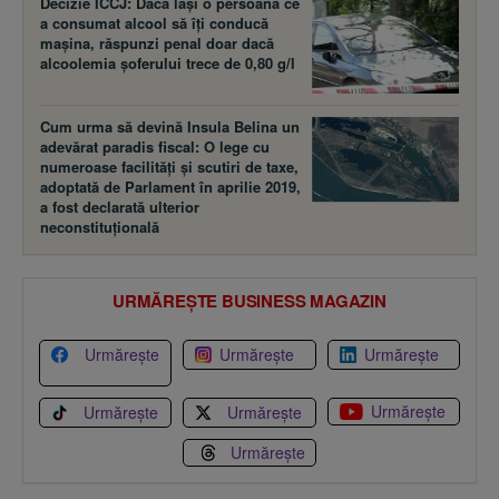
Decizie ÎCCJ: Dacă laşi o persoană ce
a consumat alcool să îţi conducă
maşina, răspunzi penal doar dacă
alcoolemia şoferului trece de 0,80 g/l
Cum urma să devină Insula Belina un
adevărat paradis fiscal: O lege cu
numeroase facilităţi şi scutiri de taxe,
adoptată de Parlament în aprilie 2019,
a fost declarată ulterior
neconstituţională
URMĂREȘTE BUSINESS MAGAZIN
Urmărește
Urmărește
Urmărește
Urmărește
Urmărește
Urmărește
Urmărește