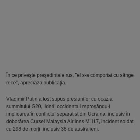
În ce priveşte preşedintele rus, "el s-a comportat cu sânge
rece", apreciază publicaţia.
Vladimir Putin a fost supus presiunilor cu ocazia
summitului G20, liderii occidentali reproşându-i
implicarea în conflictul separatist din Ucraina, inclusiv în
doborârea Cursei Malaysia Airlines MH17, incident soldat
cu 298 de morţi, inclusiv 38 de australieni.