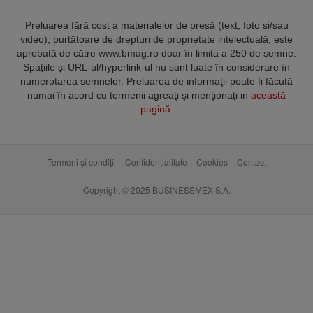
Preluarea fără cost a materialelor de presă (text, foto si/sau
video), purtătoare de drepturi de proprietate intelectuală, este
aprobată de către www.bmag.ro doar în limita a 250 de semne.
Spaţiile şi URL-ul/hyperlink-ul nu sunt luate în considerare în
numerotarea semnelor. Preluarea de informaţii poate fi făcută
numai în acord cu termenii agreaţi şi menţionaţi in
această
pagină
.
Termeni și condiții
Confidențialitate
Cookies
Contact
Copyright © 2025 BUSINESSMEX S.A.