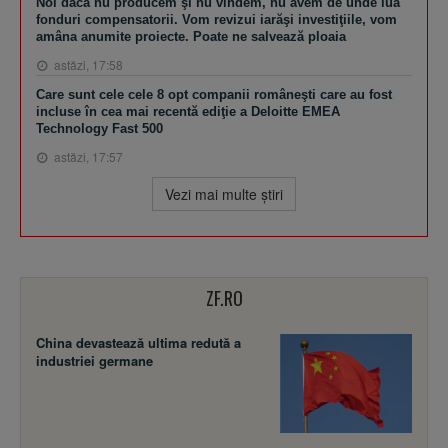
Noi dacă nu producem şi nu vindem, nu avem de unde lua
fonduri compensatorii. Vom revizui iarăşi investiţiile, vom
amâna anumite proiecte. Poate ne salvează ploaia
astăzi, 17:58
Care sunt cele cele 8 opt companii româneşti care au fost
incluse în cea mai recentă ediţie a Deloitte EMEA
Technology Fast 500
astăzi, 17:57
Vezi mai multe ştiri
ZF.RO
China devastează ultima redută a
industriei germane