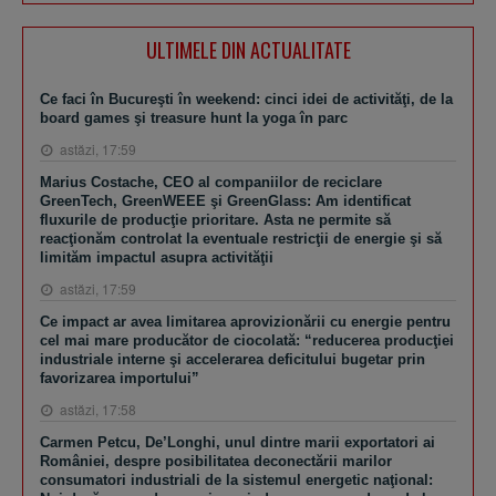
ULTIMELE DIN ACTUALITATE
Ce faci în Bucureşti în weekend: cinci idei de activităţi, de la
board games şi treasure hunt la yoga în parc
astăzi, 17:59
Marius Costache, CEO al companiilor de reciclare
GreenTech, GreenWEEE şi GreenGlass: Am identificat
fluxurile de producţie prioritare. Asta ne permite să
reacţionăm controlat la eventuale restricţii de energie şi să
limităm impactul asupra activităţii
astăzi, 17:59
Ce impact ar avea limitarea aprovizionării cu energie pentru
cel mai mare producător de ciocolată: “reducerea producţiei
industriale interne şi accelerarea deficitului bugetar prin
favorizarea importului”
astăzi, 17:58
Carmen Petcu, De’Longhi, unul dintre marii exportatori ai
României, despre posibilitatea deconectării marilor
consumatori industriali de la sistemul energetic naţional: