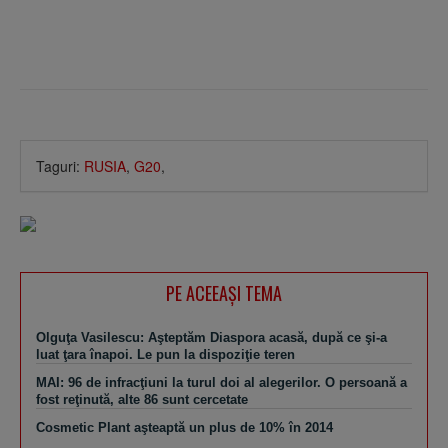
Taguri:
RUSIA
,
G20
,
PE ACEEAŞI TEMA
Olguţa Vasilescu: Aşteptăm Diaspora acasă, după ce şi-a
luat ţara înapoi. Le pun la dispoziţie teren
MAI: 96 de infracţiuni la turul doi al alegerilor. O persoană a
fost reţinută, alte 86 sunt cercetate
Cosmetic Plant aşteaptă un plus de 10% în 2014