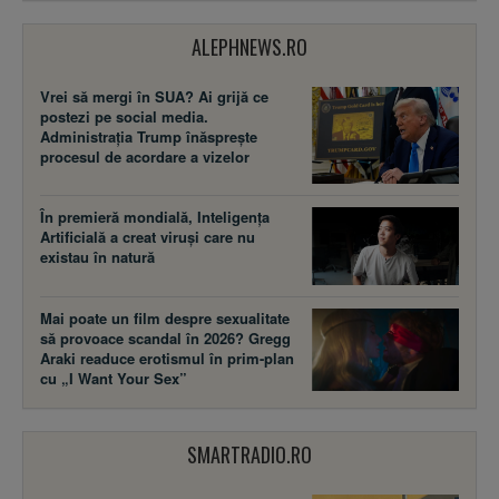
ALEPHNEWS.RO
Vrei să mergi în SUA? Ai grijă ce
postezi pe social media.
Administrația Trump înăsprește
procesul de acordare a vizelor
În premieră mondială, Inteligența
Artificială a creat viruși care nu
existau în natură
Mai poate un film despre sexualitate
să provoace scandal în 2026? Gregg
Araki readuce erotismul în prim-plan
cu „I Want Your Sex”
SMARTRADIO.RO